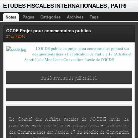
E
TUDES FISCALES INTERNATIONALES , PATRICK MICHAUD
Notes
Pages
Catégories
Archives
Tags
OCDE Projet pour commentaires publics
27 avril 2010
L’OCDE publie un projet pour commentaires portant sur
des questions liées à l’application de l’article 17 (Artistes et
Sportifs) du Modèle de Convention fiscale de l’OCDE
du 23 avril au 31 juillet 2010
Le Comité des Affaires fiscales de l’OCDE invite les
commentaires du public sur des propositions de modification
des Commentaires sur l’article 17 du Modèle de Convention
fiscale de l’OCDE concernant les revenus transfrontaliers