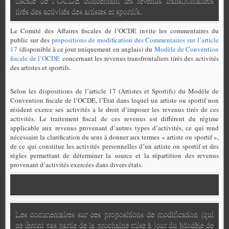
tirés des activités des artistes et sportifs.
Le Comité des Affaires fiscales de l’OCDE invite les commentaires du
public sur des
propositions de modification des Commentaires sur l’article
17
(disponible à ce jour uniquement en anglais) du
Modèle de Convention
fiscale de l’OCDE
concernant les revenus transfrontaliers tirés des activités
des artistes et sportifs.
Selon les dispositions de l’article 17 (Artistes et Sportifs) du Modèle de
Convention fiscale de l’OCDE, l’État dans lequel un artiste ou sportif non
résident exerce ses activités a le droit d’imposer les revenus tirés de ces
activités. Le traitement fiscal de ces revenus est différent du régime
applicable aux revenus provenant d’autres types d’activités, ce qui rend
nécessaire la clarification du sens à donner aux termes « artiste ou sportif »,
de ce qui constitue les activités personnelles d’un artiste ou sportif et des
règles permettant de déterminer la source et la répartition des revenus
provenant d’activités exercées dans divers états.
Les commentaires sur ces propositions de modification (qui
ne feront pas partie de la prochaine mise à jour du Modèle de