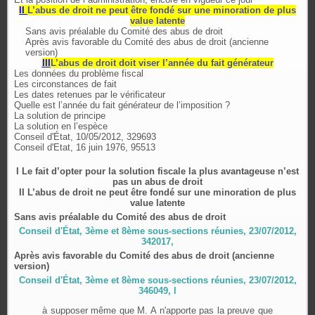
II
L’abus de droit ne peut être fondé sur une minoration de plus
value latente
Sans avis préalable du Comité des abus de droit
Après avis favorable du Comité des abus de droit (ancienne
version)
III
L’abus de droit doit viser l’année du fait générateur
Les données du problème fiscal
Les circonstances de fait
Les dates retenues par le vérificateur
Quelle est l’année du fait générateur de l’imposition ?
La solution de principe
La solution en l’espèce
Conseil d'État, 10/05/2012, 329693
Conseil d'Etat, 16 juin 1976, 95513
I Le fait d’opter pour la solution fiscale la plus avantageuse
n’est
pas un abus de droit
II L’abus de droit ne peut être fondé sur une minoration de plus
value latente
Sans avis préalable du Comité des abus de droit
Conseil d'État, 3ème et 8ème sous-sections réunies, 23/07/2012,
342017,
Après avis favorable du Comité des abus de droit (ancienne
version)
Conseil d'État, 3ème et 8ème sous-sections réunies, 23/07/2012,
346049, l
à supposer même que M. A n'apporte pas la preuve que