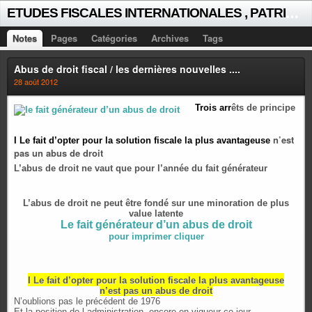
E
TUDES FISCALES INTERNATIONALES , PATRICK MICHAUD
Notes
Pages
Catégories
Archives
Tags
Abus de droit fiscal / les dernières nouvelles ....
28 août 2012
Trois arr
êts de principe
n’est
I Le fait d’opter pour la solution fiscale la plus avantageuse
pas un abus de droit
L’abus de droit ne vaut que pour l’année du fait générateur
L’abus de droit ne peut être fondé sur une minoration de plus
value latente
Le fait générateur d’un abus de droit
pour imprimer cliquer
I Le fait d’opter pour la solution fiscale la plus avantageuse
n’est pas un abus de droit
N’oublions pas le précédent de 1976
Et la position de l administration, encore en vigueur ce jour