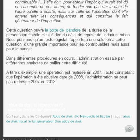
contribuable (…) elle doit, pour établir l’impôt qui aurait été dû
en l’absence de ces actes, se fonder non pas sur la date de
l’acte qu’elle a écarté, mais sur celle de l’opération dont elle
entend tirer les conséquences et qui constitue le fait
générateur de l’imposition
Cette question ouvre
la boite de pandore
de la durée de la
prescription fiscale c'est-à-dire du délai de reprise de l’administration
Nous pensons qu’un texte législatif apportera une solution à cette
question d’une grande importance pour les contribuables mais aussi
pour le budget
Dans différentes procédures en cours, l’administration essaie par
différentes analyses de pallier cette difficulté
A titre d’exemple, une opération est réalisée en 2007, l’acte constatant
que l’opération a été abusive date de 2008, l’administration ne peut
pas redresse 2007 en 2012
abus de droit et retoactivite.rtf
abus de droit et fait genrateur.rtf
Écrit par
.
dans les catégories
Abus de droit :JP
,
Rétroactivité fiscale
| Tags :
abus
de droit fiscal
,
le fait générateur d’un abus de droit
0