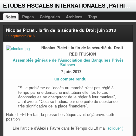
E
TUDES FISCALES INTERNATIONALES , PATRICK MICHAUD
Notes
Pages
Catégories
Archives
Tags
Nicolas Pictet : la fin de la sécurité du Droit juin 2013
11 septembre 2013
Nicolas Pictet : la fin de la sécurité du Droit
REDIFFUSION
Assemblée générale de l’Association des Banquiers Privés
Suisses
7 juin 2013
un compte rendu
"Si le problème de l'accès au marché n'est pas réglé à
temps par une démarche institutionnelle, les forces
économiques se chargeront de le régler à leur manière",
a-t-il averti. "Cela se traduira par une perte de substance
très significative de la place financière".
Note d' EFI En fait, la presse helvétique avait déjà prévu cette
position
Lire l’article d’
Alexis Favre
dans le Temps du 18 mai
(cliquer )