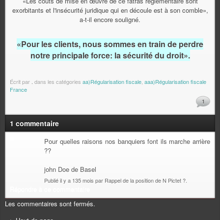
«Les coûts de mise en œuvre de ce fatras réglementaire sont
exorbitants et l'insécurité juridique qui en découle est à son comble»,
a-t-il encore souligné.
«Pour les clients, nous sommes en train de perdre
notre principale force:
la sécurité du droit».
Écrit par
.
dans les catégories
aa)Régularisation fiscale
,
aaa)Régularisation fiscale
France
1
1 commentaire
Pour quelles raisons nos banquiers font ils marche arrière
??
john Doe de Basel
Publié il y a 135 mois par Rappel de la position de N Pictet ?.
Répondre à ce commentaire
Les commentaires sont fermés.