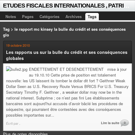
E
TUDES FISCALES INTERNATIONALES , PATRICK MICHAUD
Notes
Pages
Catégories
Archives
Tags
Tag > le rapport mc kinsey la bulle du crédit et ses conséquences
glo
19 octobre 2010
Les rapports us sur la bulle du crédit et ses conséquences
globales
ENDETTEMENT ET DESENDETTEMENT mise à jour
au 19.10.10 Cette prise de position est totalement
nouvelle: les US laissent ils tomber le dollar dit fort ? Geithner Weak
Dollar Seen as U.S. Recovery Route Versus BRICS For U.S. Treasury
Secretary Timothy F. Geithner , a weaker dollar may now be in the
national interest. Subprime ; ce n’est pas fini Les établissements
bancaires sont aujourd’hui accusés d’avoir bâclé les procédures de
séquestre, qui pourraient être contestées avec des conséquences
possibles importantes sur...
Lire la suite
0
Écrit par
.
Plus de notes disponibles.