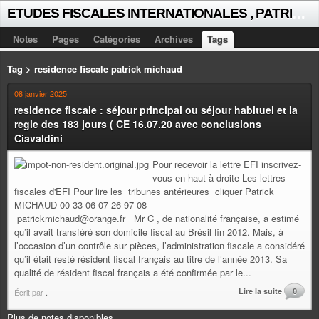
E
TUDES FISCALES INTERNATIONALES , PATRICK MICHAUD
Notes
Pages
Catégories
Archives
Tags
Tag > residence fiscale patrick michaud
08 janvier 2025
residence fiscale : séjour principal ou séjour habituel et la
regle des 183 jours ( CE 16.07.20 avec conclusions
Ciavaldini
Pour recevoir la lettre EFI inscrivez-
vous en haut à droite Les lettres
fiscales d'EFI Pour lire les tribunes antérieures cliquer Patrick
MICHAUD 00 33 06 07 26 97 08
patrickmichaud@orange.fr Mr C , de nationalité française, a estimé
qu’il avait transféré son domicile fiscal au Brésil fin 2012. Mais, à
l’occasion d’un contrôle sur pièces, l’administration fiscale a considéré
qu’il était resté résident fiscal français au titre de l’année 2013. Sa
qualité de résident fiscal français a été confirmée par le...
Lire la suite
0
Écrit par
.
Plus de notes disponibles.