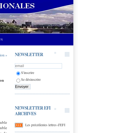
UX
NEWSLETTER
ion »
S'inscrire
Se désinscrire
on
NEWSLETTER EFI
ARCHIVES
ouble
Les précédentes lettres d'EFI
ouble