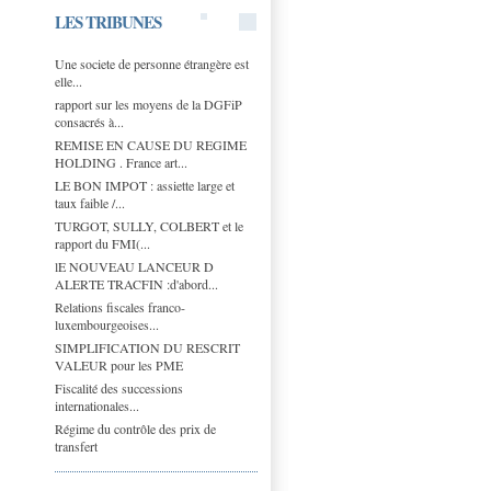
LES TRIBUNES
Une societe de personne étrangère est
elle...
rapport sur les moyens de la DGFiP
consacrés à...
REMISE EN CAUSE DU REGIME
HOLDING . France art...
LE BON IMPOT : assiette large et
taux faible /...
TURGOT, SULLY, COLBERT et le
rapport du FMI(...
lE NOUVEAU LANCEUR D
ALERTE TRACFIN :d'abord...
Relations fiscales franco-
luxembourgeoises...
SIMPLIFICATION DU RESCRIT
VALEUR pour les PME
Fiscalité des successions
internationales...
Régime du contrôle des prix de
transfert