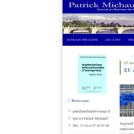
OUTILS DU FISCALISTE
LES + LUES
FIS
«
15 n
EU d
"La
Bienvenue
patrickmichaud@orange.fr
Qui est Patrick Michaud?
Aujourd'
Tél+ 33 (0) 6 07 26 97 08
impositi