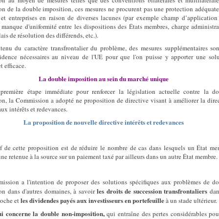
on au moyen de mesures telles que des conventions bilatérales et multilatéral
on de la double imposition, ces mesures ne procurent pas une protection adéquat
 et entreprises en raison de diverses lacunes (par exemple champ d’application
t, manque d'uniformité entre les dispositions des États membres, charge administra
ais de résolution des différends, etc.).
enu du caractère transfrontalier du problème, des mesures supplémentaires so
idence nécessaires au niveau de l'UE pour que l'on puisse y apporter une sol
t efficace.
La double imposition au sein du marché unique
remière étape immédiate pour renforcer la législation actuelle contre la do
on, la Commission a adopté ne proposition de directive visant à améliorer la dire
aux intérêts et redevances.
La proposition de nouvelle directive intérêts et redevances
if de cette proposition est de réduire le nombre de cas dans lesquels un État m
une retenue à la source sur un paiement taxé par ailleurs dans un autre État membre.
ssion a l'intention de proposer des solutions spécifiques aux problèmes de d
les droits de succession transfrontaliers
on dans d'autres domaines, à savoir
dan
les dividendes payés aux investisseurs en portefeuille
roche et
à un stade ultérieur.
i concerne la double non-imposition,
qui entraîne des pertes considérables pou