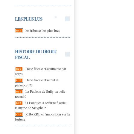
LES PLUS LUS
les tribunes les plus lues
HISTOIRE DU DROIT
FISCAL
Dette fiscale et contrainte par
corps
Dette fiscale et retrait du
passeport ??
La Paulette de Sully va t elle
revenir?
O Fouquet la sécurité fiscale :
le mythe de Sisyphe ?
R.BARRE et l'imposition sur la
fortune