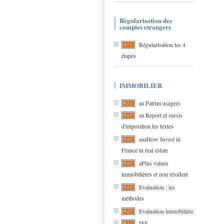
Régularisation des
comptes etrangers
Régularisation les 4
étapes
IMMOBILIER
aa Patrim usagers
aa Report et sursis
d'imposition les textes
aaaHow Invest in
France in real estate
aPlus values
immobilières et non résident
Evaluation : les
méthodes
Evaluation immobilière
ISF