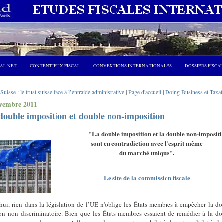
CAL NET
CONTENTIEUX FISCAL
CONVENTIONS INTERNATIONALES
DOSSIERS FISCA
 Suisse : le trust suisse face à l’entraide administrative
|
Page d'accueil
|
Doing Business et Taxat
ovembre 2011
ouble imposition et double non-imposition
 double imposition et la double non-impositi
sont en contradiction avec l'esprit même
du marché unique".
Le site de la commission fiscale
hui, rien dans la législation de l’UE n'oblige les États membres à empêcher la d
on non discriminatoire. Bien que les États membres essaient de remédier à la d