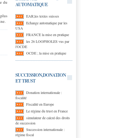
le du
AUTOMATIQUE
 plus
EAR;les textes suisses
ine.
Echange automatique par les
USA
FRANCE la mise en pratique
les 26 LOOPHOLES vus par
l'OCDE
OCDE ; la mise en pratique
SUCCESSION,DONATION
ET TRUST
Donation internationale :
fiscalité
Fiscalité en Europe
Le régime du trust en France
simulateur de calcul des droits
de succession
Succession internationale :
régime fiscal