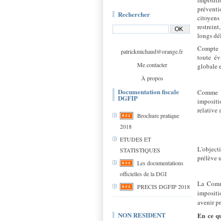
impositi
préventi
Rechercher
citoyens
restrein
longs dél
Compte t
patrickmichaud@orange.fr
toute év
Me contacter
globale e
À propos
Documentation fiscale
Comme p
DGFIP
impositi
relative 
Brochure pratique
2018
ETUDES ET
L'object
STATISTIQUES
prélève 
Les documentations
officielles de la DGI
La Commi
PRECIS DGFIP 2018
impositi
avenir p
NON RESIDENT
En ce qu