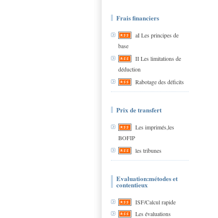
Frais financiers
aI Les principes de
base
II Les limitations de
déduction
Rabotage des déficits
Prix de transfert
Les imprimés,les
BOFIP
les tribunes
Evaluation:métodes et
contentieux
ISF/Calcul rapide
Les évaluations