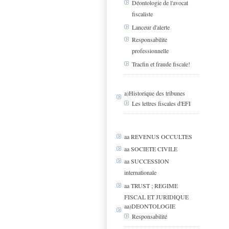
Déontologie de l'avocat
fiscaliste
Lanceur d'alerte
Responsabilite
professionnelle
Tracfin et fraude fiscale!
a)Historique des tribunes
Les lettres fiscales d'EFI
aa REVENUS OCCULTES
aa SOCIETE CIVILE
aa SUCCESSION
internationale
aa TRUST ; REGIME
FISCAL ET JURIDIQUE
aa)DEONTOLOGIE
Responsabilité