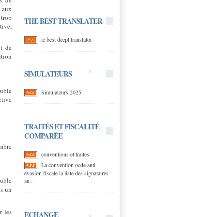
es de
e aux
 trop
THE BEST TRANSLATER
tive,
le best deepl.translator
nt de
ution
SIMULATEURS
uble
Simulateurs 2025
ctive
TRAITÉS ET FISCALITÉ
COMPARÉE
embre
conventions et traites
La convention ocde anti
évasion fiscale la liste des signataires
ouble
au...
s un
r les
ECHANGE