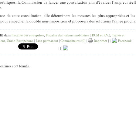
 publiques, la Commission va lancer une consultation afin d'évaluer l’ampleur réel
.
base de cette consultation, elle déterminera les mesures les plus appropriées et les
s pour empêcher la double non-imposition et proposera des solutions l'année procha
lié dans
Fiscalite des entreprises
,
Fiscalite des valeurs mobilières ( RCM et P.V.)
,
Traités et
ent
,
Union Européenne
|
Lien permanent
|
Commentaires (0)
|
Imprimer
|
|
Facebook
|
|
|
|
|
ntaires sont fermés.