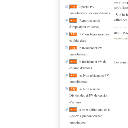
recettes
Spécial PV
problème
immobilières :les exonérations
Sur la 
efficace
Report et sursis
d'imposition les textes
08:01 Pub
PV sur biens meubles
recouvrem
et objet d'art
b Résident et PV
immobilières
b Résident et PV de
Les comme
cession d'actions
aa Non résident et PV
immobilières
aa Non résident
Dividendes et PV de cession
d'actions
a les 6 définitions de la
Société à prépondérance
immobilière