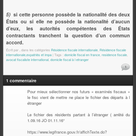
5)
si cette personne possède la nationalité des deux
États ou si elle ne possède la nationalité d’aucun
d’eux, les autorités compétentes des États
contractants tranchent la question d’un commun
accord.
Écrit par
.
dans les catégories
Résidence fiscale internationale
,
Résidence fiscale
internationale,expatriés et impa
| Tags :
domicile fiscal en france
,
residence fiscale
,
avocat fiscaliste international
,
domicile fiscal à l etranger
1
1 commentaire
Pour mieux sélectionner nos futurs « examinés fiscaux »
le fisc vient de mettre ne place le fichier des départs à l
étranger
Le fichier des résidents partant à l’étranger ( arrêté du
1.09.16 JO 01.11.16°
https://www.legifrance.gouv.fr/affichTexte.do?