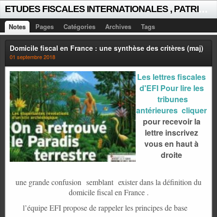
E
TUDES FISCALES INTERNATIONALES , PATRICK MICHAUD
Notes
Pages
Catégories
Archives
Tags
Domicile fiscal en France : une synthèse des critères (maj)
01 septembre 2018
Les lettres fiscales
d'EFI Pour lire les
tribunes
antérieures cliquer
pour recevoir la
lettre inscrivez
vous en haut à
droite
une grande confusion semblant
exister dans la définition du
domicile fiscal en France .
l’équipe EFI propose de rappeler les principes de base