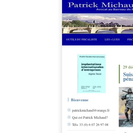
OUTILS DU FISCALISTE
LES + LUES
FIS
29 dé
Suis
pén
Bienvenue
patrickmichaud@orange.fr
Qui est Patrick Michaud?
Tél+ 33 (0) 6 07 26 97 08