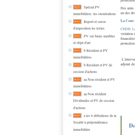
protection
Spécial PV
Des amis s
un des dr
immobilières :les exonérations
La Cour 
Report et sursis
d'imposition les textes
CEDH. La 
violation 
PV sur biens meubles
financière
et objet d'art
protection
b Résident et PV
immobilières
L’interven
adjoint de
b Résident et PV de
cession d'actions
aa Non résident et PV
immobilières
aa Non résident
Dividendes et PV de cession
d'actions
a les 6 définitions de la
Société à prépondérance
D
é
immobilière