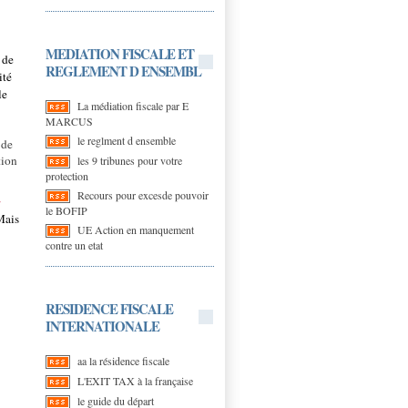
MEDIATION FISCALE ET
 de
REGLEMENT D ENSEMBL
ité
le
La médiation fiscale par E
MARCUS
le reglment d ensemble
 de
tion
les 9 tribunes pour votre
protection
Recours pour excesde pouvoir
le BOFIP
Mais
UE Action en manquement
contre un etat
RESIDENCE FISCALE
INTERNATIONALE
aa la résidence fiscale
L'EXIT TAX à la française
le guide du départ