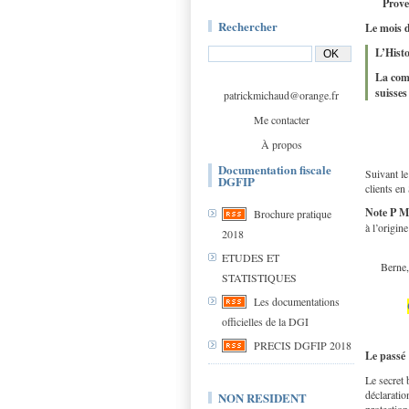
Prove
Rechercher
Le mois 
L’Histo
La comm
suisses
patrickmichaud@orange.fr
Me contacter
À propos
Documentation fiscale
Suivant le
DGFIP
clients en
Note P M
Brochure pratique
à l’origin
2018
ETUDES ET
Berne,
STATISTIQUES
Les documentations
officielles de la DGI
PRECIS DGFIP 2018
Le passé 
Le secret 
déclaratio
NON RESIDENT