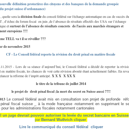
 nouvelle définition protectirce des citoyens et des banques de la demande groupée
3 du projet suisse d'ordonnance)
 , quelle sera la
décision finale
du conseil fédéral sur l'échange automatique en cas de succès d
, d’échec du forum fiscal en juin ,de l’absence de résultats effectifs des USA sur l’échange
ique et
surtout de l’absence de résultats concrets de l'accès aux marchés étrangers et
ent européens !!!!
me TELL va t il se réveiller ???
our de novembre 2015
CF - Le Conseil fédéral reporte la révision du droit pénal en matière fiscale
.11.2015 - Lors de sa séance d’aujourd’hui, le Conseil fédéral a décidé de reporter la révisi
l en matière fiscale, les chances de voir cette révision aboutir étant actuellement faibles. En rev
relancer la réforme de l’impôt anticipé.
X X X X XX X
le titre de la tribune de juillet 2014
le projet de droit pénal fiscal ;la mort du secret en Suisse aussi ??!!
2013
Le conseil fédéral avait mis en consultation son projet de profonde ré
t pénal fiscal suisse _ à la mode française -notamment en supprimant le se
 pour les administrations fiscales notamment cantonales
l un juge devrait pouvoir autoriser la levée du secret bancaire en Suisse
par
Bernard Wuthrich cliquer
Lire le communiqué du conseil fédéral cliquer