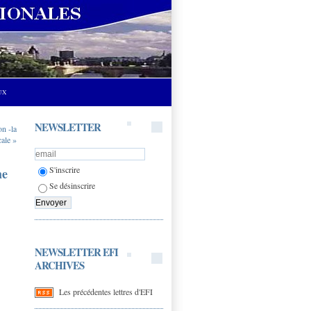
UX
NEWSLETTER
on -la
cale »
S'inscrire
me
Se désinscrire
NEWSLETTER EFI
ARCHIVES
Les précédentes lettres d'EFI