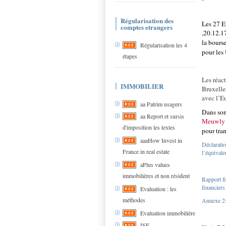
Régularisation des
Les 27 E
comptes etrangers
,20.12.1
la bours
Régularisation les 4
pour le
étapes
Les réact
IMMOBILIER
Bruxelles
avec l’E
aa Patrim usagers
Dans so
aa Report et sursis
Meuwly 
d'imposition les textes
pour tran
aaaHow Invest in
Déclaratio
France in real estate
l’équivale
aPlus values
immobilières et non résident
Rapport f
financiers
Evaluation : les
méthodes
Annexe 2: 
Evaluation immobilière
ISF