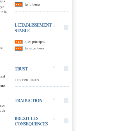
ages
les tribunes
ger
it la
L ETABLISSEMENT
STABLE
a)les principes
le.
les exceptions
TRUST
sent
LES TRIBUNES
dure,
TRADUCTION
ales
s de
BREXIT LES
CONSEQUENCES