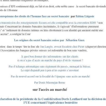
 d’autres minorités religieuses ou ethniques.
uisses d’EFI soutiennent déjà, en fait et en droit, cette noble cause .le secret bancaire deviendra
oits de l Homme
européenne des droits de l’homme face au secret bancaire
par
Fabien Liégeois
transmission des renseignements fiscaux est elle compatible avec la convention EDH ?
non
mais Concernant les données bancaires incriminées, il s'agissait "d'informations purement
s" et "nullement de données intimes ou liées étroitement à son identité qui auraient mérité une
 accrue", a souligné la Cour
Les origines du secret bancaire suisse par
Sébastien Guex
tion dans le temps ‘lire in fine )de
Jan Langlo, avocat fiscaliste chez Pictet
(cliquer)et directeu
 l’Association des banques privées suisses est redoutable de bon sens vaudois,
À quoi bon donner des informations sur des clients
si on n’a pas d’accès au marché du pays d’où ils viennent ?
Pas d’échange automatique sans règlement du passé», menaçait la Suisse.
Le sujet disparaît peu à peu et les espoirs s’envolent
Pas de nouvel accord sur la fiscalité de l’épargne sans accès au marché
Par Denis Masmejan Berne
sur l'accès au marché
claration de la présidente de la Confédération Doris Leuthard sur la décision de
l’UE concernant l’équivalence boursière