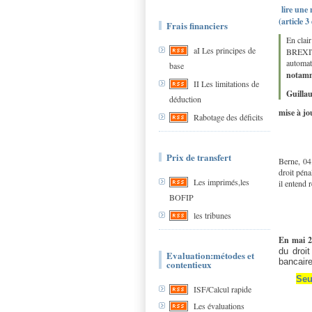
lire une
(article 
Frais financiers
En clair
aI Les principes de
BREXIT 
automat
base
notamm
II Les limitations de
Guillau
déduction
mise à j
Rabotage des déficits
Prix de transfert
Berne, 04
droit péna
Les imprimés,les
il entend 
BOFIP
les tribunes
En mai 
du droi
Evaluation:métodes et
bancaire
contentieux
Seu
ISF/Calcul rapide
Les évaluations