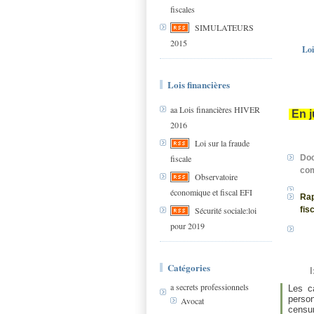
fiscales
SIMULATEURS
2015
Loi
Lois financières
aa Lois financières HIVER
En j
2016
Loi sur la fraude
fiscale
Doc
co
Observatoire
économique et fiscal EFI
Rap
fis
Sécurité sociale:loi
pour 2019
Catégories
a secrets professionnels
Les c
perso
Avocat
censur