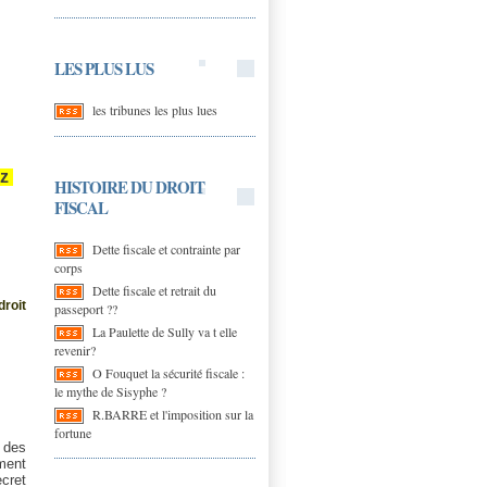
LES PLUS LUS
les tribunes les plus lues
ez
HISTOIRE DU DROIT
FISCAL
Dette fiscale et contrainte par
corps
Dette fiscale et retrait du
droit
passeport ??
La Paulette de Sully va t elle
revenir?
O Fouquet la sécurité fiscale :
le mythe de Sisyphe ?
R.BARRE et l'imposition sur la
fortune
 des
ment
cret