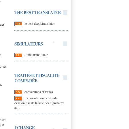
)
THE BEST TRANSLATER
le best deepl.translator
ques
SIMULATEURS
Simulateurs 2025
es
était
TRAITÉS ET FISCALITÉ
COMPARÉE
e,
conventions et traites
La convention ocde anti
évasion fiscale la liste des signataires
au...
e des
ine
ECHANGE