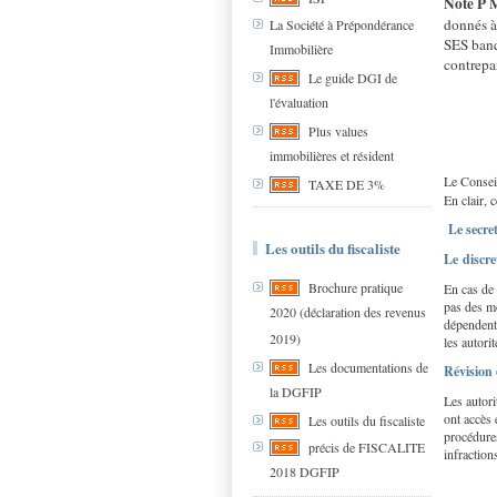
Note P 
donnés à 
La Société à Prépondérance
SES banqu
Immobilière
contrepa
Le guide DGI de
l'évaluation
Plus values
immobilières et résident
Le Consei
TAXE DE 3%
En clair, 
Le secre
Les outils du fiscaliste
Le discr
Brochure pratique
En cas de 
pas des mo
2020 (déclaration des revenus
dépendent 
2019)
les autori
Les documentations de
Révision 
la DGFIP
Les autori
ont accès 
Les outils du fiscaliste
procédures
précis de FISCALITE
infraction
2018 DGFIP