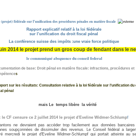
 (projet) fédérale sur l’unification des procédures pénales en matière fiscale
Rapport explicatif relatif à la loi fédérale
sur l’unification du droit fiscal pénal
La conférence suisse des impôts :une vraie force politique
uin 2014 le projet prend un gros coup de fendant
dans le n
le communiqué absquonce du conseil federal
umentation de base: Droit pénal en matière fiscale: infractions, procédures et
mpétence
s
port sur les résultats: Consultation relative à la loi fédérale sur l’unification du 
cal pénal
mais Le temps libère la vérité
l: le CF censure ce 2 juillet 2014 le projet d'Eveline Widmer-Schlump
f
antons ne devraient pas accéder trop facilement aux données bancaires
nnes soupçonnées de dissimuler des revenus. Le Conseil fédéral a large
é mercredi le projet d'Eveline Widmer-Schlumpf qui portait atteinte au se