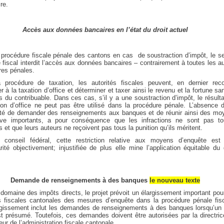
re.
Accès aux données bancaires en l’état du droit actuel
 procédure fiscale pénale des cantons en cas de soustraction d’impôt, le se
 fiscal interdit l’accès aux données bancaires – contrairement à toutes les a
res pénales.
 procédure de taxation, les autorités fiscales peuvent, en dernier reco
 à la taxation d’office et déterminer et taxer ainsi le revenu et la fortune sa
 du contribuable. Dans ces cas, s’il y a une soustraction d’impôt, le résult
ion d’office ne peut pas être utilisé dans la procédure pénale. L’absence 
lité de demander des renseignements aux banques et de réunir ainsi des mo
ve importants, a pour conséquence que les infractions ne sont pas to
es et que leurs auteurs ne reçoivent pas tous la punition qu’ils méritent.
 conseil fédéral, cette restriction relative aux moyens d’enquête est
arité objectivement; injustifiée de plus elle mine l’application équitable du 
Demande de renseignements à des banques
le nouveau texte
domaine des impôts directs, le projet prévoit un élargissement important pou
és fiscales cantonales des mesures d’enquête dans la procédure pénale fisc
rgissement inclut les demandes de renseignements à des banques lorsqu’un d
st présumé. Toutefois, ces demandes doivent être autorisées par la directri
teur de l’administration fiscale cantonale.