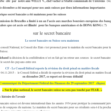
rbe cité par notre ami WILLY V., chef vacher à l'étable communale de Unterems (vs
de décembre a été marqué pour nos amis suisses par deux informations importantes
rique secret bancaire a été maintenu pour les suisses
ission de Bruxelles a limité à un an l’accès aux marches boursiers européens des ban
 alors que cet accès est illimité pour les banques américaines et de HONG KONG ( ?)
sur le secret bancaire
Le secret bancaire en Suisse sera maintenu
 conseil National, le Conseil des Etats s'est prononcé pour le maintien du secret bancaire pour l
 Suisse.
ichaud
la décision de la confédération n’est en fait qu’un retour aux sources :le secret bancaire 
e le secret des paysans entre eux
CF - Le Conseil fédéral reporte la révision du droit pénal en matière fiscale
 04.11.2015 - le Conseil fédéral a décidé de reporter la révision du droit pénal en matière fiscal
en décembre 2017, ce report est devenu
définitif
Communiqué du Département Fédéral des Finances du 29 septembre 2017 cliquez
« Sur le plan national, le secret bancaire suisse ne sera pas touché par l'EAR. »
: histoire de l’avenir
bancaire suisse est devenu international dans les années 1934 pour protéger la communauté juiv
ns de soupçons du nazisme. Le maintien du secret bancaire pour ses résidents sera-t-il la procha