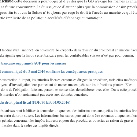
Michaud
cette décision a pour objectif d’éviter que la GB n’exige les mêmes avant
sa future concurrente, la Suisse, et ce d’autant plus que la commission désire proté
es .En tout cas la Suisse n’ toujours pas reçu le droit à l’accès au marché ce qui éta
rtie implicite de sa politique accélérée d’échange automatique
l fédéral avait annoncé en novembre
le «report»
de la révision du droit pénal en matière fisca
cela signifie que la fin du secret bancaire pour les contribuables suisses n’est pas pour demain.
t bancaire supprimé SAUF pour les suisse
s
et communiqué du 3 mai 2016 confirme les conséquences pratiques
soustraction d’impôt, les autorités fiscales cantonales dirigent la procédure, mais elles ne dispo
yens d’investigation leur permettant de mener une enquête sur les infractions pénales. Elles
donc de l’obligation faite aux personnes concernées de collaborer avec elles. Dans cette procé
tés fiscales n’ont notamment pas accès aux données bancaires.
du droit pénal fiscal
(PDF, 70 kB, 04.05.2016)
tés suisses sont habilitées à demander uniquement des informations auxquelles les autorités fisc
en vertu du droit suisse. Les informations bancaires peuvent donc être obtenues uniquement lor
 pénales concernant les impôts indirects et pour des procédures ouvertes en raison de graves
s fiscales dans le cadre des impôts directs.