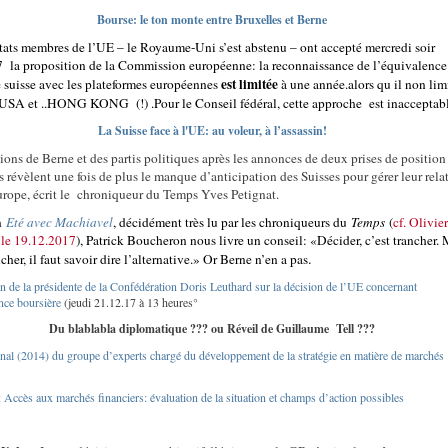
Bourse: le ton monte entre Bruxelles et Berne
tats membres de l’UE – le Royaume-Uni s’est abstenu – ont accepté mercredi soir
7 la proposition de la Commission européenne: la reconnaissance de l’équivalence
est limitée
e suisse avec les plateformes européennes
à une année.alors qu il non lim
s USA et ..HONG KONG (!) .
Pour le Conseil fédéral, cette approche est inacceptab
La Suisse face à l'UE: au voleur, à l’assassin!
ions de Berne et des partis politiques après les annonces de deux prises de position
 révèlent une fois de plus le manque d’anticipation des Suisses pour gérer leur rela
urope, écrit le chroniqueur du Temps Yves Petignat.
n
Eté avec Machiavel
, décidément très lu par les chroniqueurs du
Temps
(
cf. Olivier
le 19.12.2017
), Patrick Boucheron nous livre un conseil: «Décider, c’est trancher. 
.
cher, il faut savoir dire l’alternative.» Or Berne n’en a pas
n de la présidente de la Confédération Doris Leuthard sur la décision de l’UE concernant
nce boursière
(jeudi 21.12.17 à 13 heures°
Du blablabla diplomatique ??? ou Réveil de Guillaume Tell ???
inal (2014) du groupe d’experts chargé du développement de la stratégie en matière de marchés
Accès aux marchés financiers: évaluation de la situation et champs d’action possibles