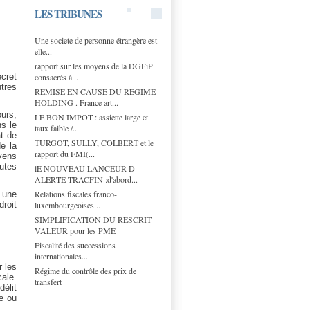
LES TRIBUNES
Une societe de personne étrangère est
elle...
rapport sur les moyens de la DGFiP
consacrés à...
cret
utres
REMISE EN CAUSE DU REGIME
HOLDING . France art...
urs,
LE BON IMPOT : assiette large et
ns le
taux faible /...
at de
TURGOT, SULLY, COLBERT et le
de la
rapport du FMI(...
yens
utes
lE NOUVEAU LANCEUR D
ALERTE TRACFIN :d'abord...
Relations fiscales franco-
 une
luxembourgeoises...
droit
SIMPLIFICATION DU RESCRIT
VALEUR pour les PME
Fiscalité des successions
internationales...
r les
Régime du contrôle des prix de
ale.
transfert
élit
ce ou