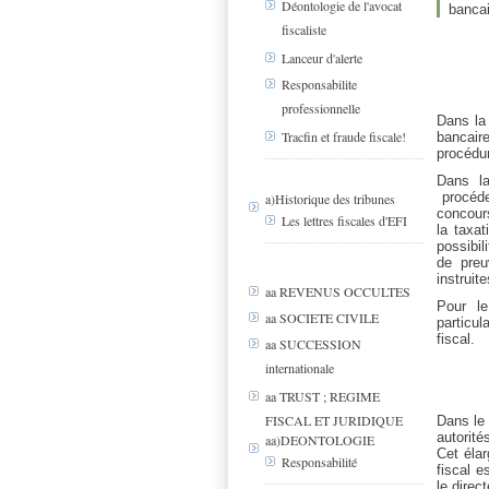
Déontologie de l'avocat
bancai
fiscaliste
Lanceur d'alerte
Responsabilite
professionnelle
Dans la
Tracfin et fraude fiscale!
bancaire
procédu
Dans la
procéder
a)Historique des tribunes
concours
Les lettres fiscales d'EFI
la taxat
possibi
de preu
instruit
aa REVENUS OCCULTES
Pour le
aa SOCIETE CIVILE
particul
fiscal.
aa SUCCESSION
internationale
aa TRUST ; REGIME
FISCAL ET JURIDIQUE
Dans le 
autorit
aa)DEONTOLOGIE
Cet éla
Responsabilité
fiscal e
le direc