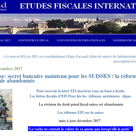
CAL NET
CONTENTIEUX FISCAL
CONVENTIONS INTERNATIONALES
DOSSIERS FISCA
« Le nouvel IFI (ex-ISF) est constitutionnel
|
Page d'accueil
|
délai de reprise de l'administrati
prescription fis
cembre 2017
se: secret bancaire maintenu pour les SUISSES / la réfor
ale abandonnée
Pour recevoir la lettre EFI inscrivez vous en haut à droite
Les lettres fiscales d'EFI Pour lire les tribunes antérieures clique
La révision du droit pénal fiscal suisse est abandonnée
Les tribunes EFI sur la suisse
mise à jour décembre 2017
‘La vache ne connaît la valeur de sa queue que lorsqu'elle la perd."