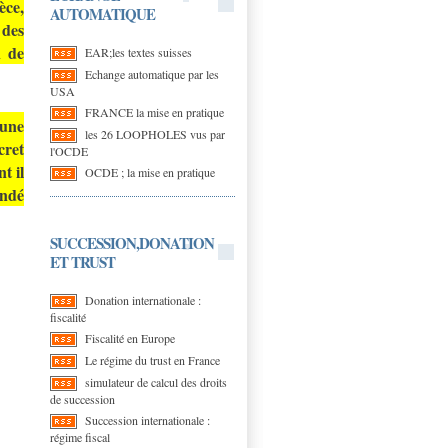
èce,
AUTOMATIQUE
 des
n de
EAR;les textes suisses
Echange automatique par les
USA
FRANCE la mise en pratique
 une
les 26 LOOPHOLES vus par
cret
l'OCDE
t il
OCDE ; la mise en pratique
ondé
SUCCESSION,DONATION
ET TRUST
Donation internationale :
fiscalité
Fiscalité en Europe
Le régime du trust en France
simulateur de calcul des droits
de succession
Succession internationale :
régime fiscal