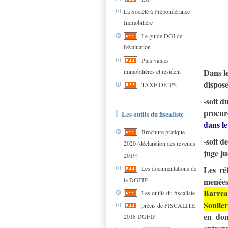
La Société à Prépondérance
Immobilière
Le guide DGI de
l'évaluation
Plus values
Dans le
immobilières et résident
dispos
TAXE DE 3%
-soit d
procur
Les outils du fiscaliste
dans le
Brochure pratique
-soit d
2020 (déclaration des revenus
juge ju
2019)
Les réf
Les documentations de
la DGFIP
menées
Barrea
Les outils du fiscaliste
Soulie
précis de FISCALITE
en don
2018 DGFIP