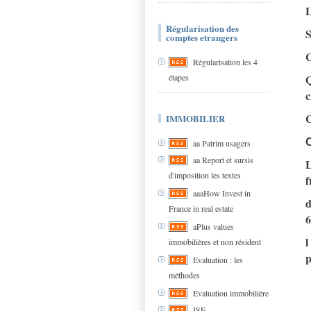
L
Régularisation des
S
comptes etrangers
C
Régularisation les 4
étapes
Q
c
C
IMMOBILIER
C
aa Patrim usagers
aa Report et sursis
L
d'imposition les textes
f
aaaHow Invest in
d
France in real estate
6
aPlus values
l
immobilières et non résident
p
Evaluation : les
méthodes
Evaluation immobilière
ISF