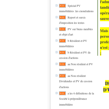
l'adm
Spécial PV
tandi
immobilières :les exonérations
opéra
Report et sursis
sauve
d'imposition les textes
PV sur biens meubles
Mais
et objet d'art
pers
b Résident et PV
profe
immobilières
n'est
;
b Résident et PV de
cession d'actions
aa Non résident et PV
immobilières
aa Non résident
Dividendes et PV de cession
D
d'actions
D’
a les 6 définitions de la
Société à prépondérance
immobilière