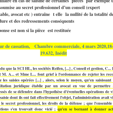
liaire en cas de saisine de certaines pièces par exemple 
soumise au secret professionnel d’un conseil (expert
ble, avocat etc ) entraîne t elle la nullité de la totalité d
dure et des redressements conséquents
onse est non si la pièce est restituée
ur de cassation, Chambre commerciale, 4 mars 2020,
18
19.632, Inédit
du que la SCI HL, les sociétés Reifen, [...] , Conseil et gestion, C... K
 et M. A... et Mme L... font grief à l'ordonnance de rejeter les rec
e les saisies opérées [...] , alors, selon le moyen, qu'en saisissant
ultation juridique établie par un avocat en vue de permettre
essés de se défendre dans l'hypothèse d'éventuelles opérations de vi
saisie dont ils ont fait effectivement l'objet, l'administration avait vi
 le secret professionnel, les droits de la défense ; que l'ensemble
tions s'en trouvait donc vicié ;
qu'en se bornant à donner ac