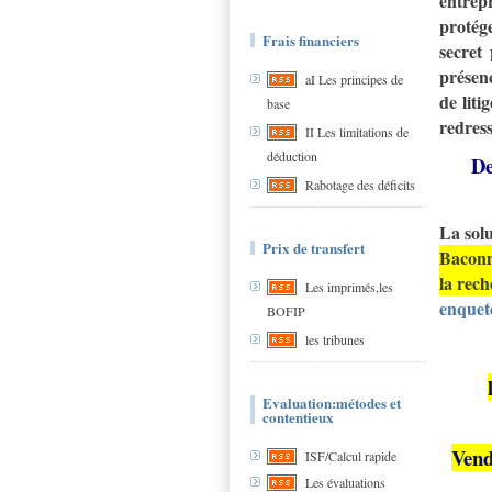
entrepr
protége
Frais financiers
secret
présen
aI Les principes de
de lit
base
redres
II Les limitations de
déduction
De
Rabotage des déficits
La solu
Prix de transfert
Baconn
la rech
Les imprimés,les
enquete
BOFIP
les tribunes
Evaluation:métodes et
contentieux
Vend
ISF/Calcul rapide
Les évaluations