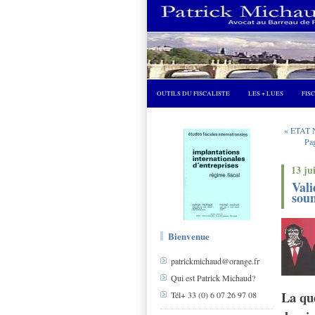
OUTILS DU FISCALISTE
LES + LUES
FIS
« ETAT 
Pag
13 ju
Vali
sou
Bienvenue
patrickmichaud@orange.fr
Qui est Patrick Michaud?
La que
Tél+ 33 (0) 6 07 26 97 08