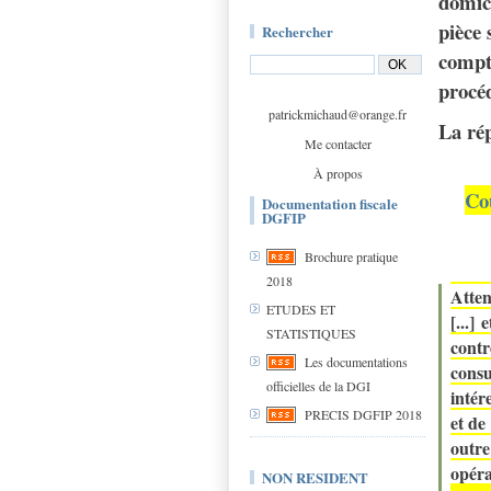
domici
pièce 
Rechercher
compta
procé
patrickmichaud@orange.fr
La rép
Me contacter
À propos
Co
Documentation fiscale
DGFIP
Brochure pratique
2018
Atten
ETUDES ET
[...]
STATISTIQUES
contr
Les documentations
cons
officielles de la DGI
intér
PRECIS DGFIP 2018
et de 
outre
opéra
NON RESIDENT