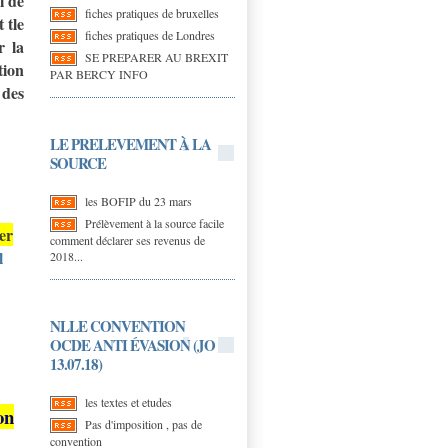
i de
fiches pratiques de bruxelles
 tle
fiches pratiques de Londres
r la
SE PREPARER AU BREXIT
tion
PAR BERCY INFO
 des
LE PRELEVEMENT À LA
SOURCE
les BOFIP du 23 mars
Prélèvement à la source facile
ser
comment déclarer ses revenus de
l
2018...
NLLE CONVENTION
OCDE ANTI ÉVASION (JO
13.07.18)
les textes et etudes
on
Pas d'imposition , pas de
convention