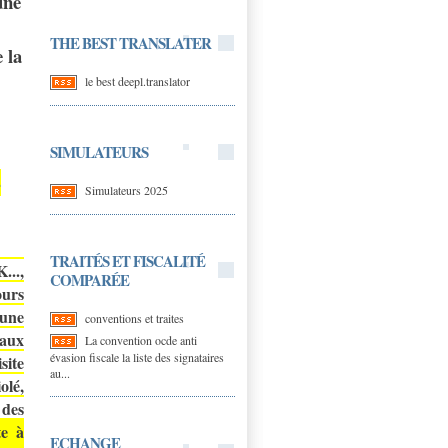
une
THE BEST TRANSLATER
e la
le best deepl.translator
SIMULATEURS
-
Simulateurs 2025
TRAITÉS ET FISCALITÉ
...,
COMPARÉE
ours
 une
conventions et traites
 aux
La convention ocde anti
évasion fiscale la liste des signataires
site
au...
olé,
 des
te à
ECHANGE