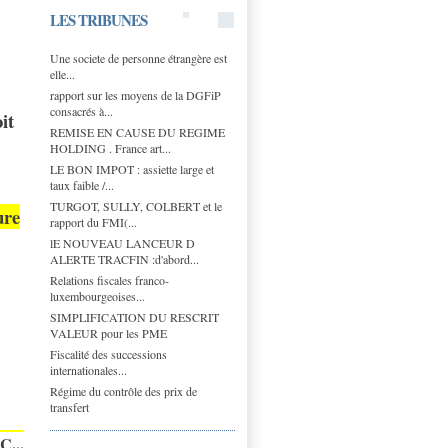
LES TRIBUNES
Une societe de personne étrangère est
elle...
rapport sur les moyens de la DGFiP
consacrés à...
it
REMISE EN CAUSE DU REGIME
HOLDING . France art...
LE BON IMPOT : assiette large et
taux faible /...
TURGOT, SULLY, COLBERT et le
ure
rapport du FMI(...
lE NOUVEAU LANCEUR D
ALERTE TRACFIN :d'abord...
Relations fiscales franco-
luxembourgeoises...
SIMPLIFICATION DU RESCRIT
VALEUR pour les PME
Fiscalité des successions
internationales...
Régime du contrôle des prix de
transfert
C...