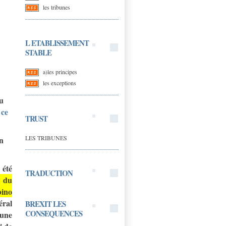
les tribunes
L ETABLISSEMENT
STABLE
a)les principes
les exceptions
du
 ce
TRUST
LES TRIBUNES
un
 été
TRADUCTION
t du
bino
éral
BREXIT LES
CONSEQUENCES
 une