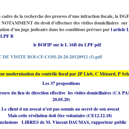
 cadre de la recherche des preuves d’une infraction fiscale, la DG
e NOTAMMENT du droit d’effectuer des visItes domiciliaires sur
ation d’un juge judicaire dans les conditions prévues par
l article 
 LPF
B
le BOFIP sur le L 16B du LPF pdf
 DE VISITE BOI-CF-COM-20-20-20120912 (5).pdf
ne modernisation du contrôle fiscal par JP Lieb, C Ménard, P Sch
Les 37 proposition
s
reuve du lieu de direction effective les visites domiciliaires (CA P
20.05.20)
Le client d un avocat n’est pas soumis au secret de son avocat
Mais cette révélation doit être volontaire (CE12.12.18)
onclusions LIBRES de M. Vincent DAUMAS, rapporteur public