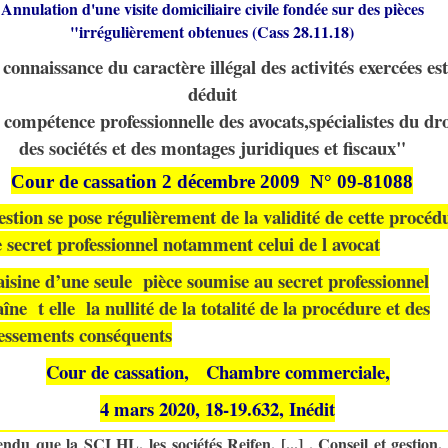
Annulation d'une visite domiciliaire civile fondée sur des pièces
"irrégulièrement obtenues (Cass 28.11.18)
connaissance du caractère illégal des activités exercées est
déduit
 compétence professionnelle des avocats,spécialistes du dro
des sociétés et des montages juridiques et fiscaux"
Cour de cassation 2 décembre 2009 N° 09-81088
stion se pose régulièrement de la validité de cette procéd
e secret professionnel notamment celui de l avocat
aisine d’une seule pièce soumise au secret professionnel
aîne
t elle
la nullité de la totalité de la procédure et des
essements conséquents
Cour de cassation, Chambre commerciale,
4 mars 2020,
18-19.632, Inédit
endu que la SCI HL, les sociétés Reifen, [...] , Conseil et gestion, 