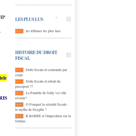
FIP
LES PLUS LUS
L
les tribunes les plus lues
HISTOIRE DU DROIT
FISCAL
Dette fiscale et contrainte par
corps
iele
Dette fiscale et retrait du
passeport ??
La Paulette de Sully va t elle
ARIS
revenir?
O Fouquet la sécurité fiscale :
le mythe de Sisyphe ?
R.BARRE et l'imposition sur la
fortune