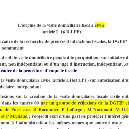
L’origine de la visite domiciliaire fiscale
civile
(article L 16 B LPF)
 cadre de la recherche de preuves d infractions fiscales, la DGFIP
e notamment
u droit de visite domiciliaire pénale dite perquisition, sur initiative 
eur, non indépendant, ou d’un juge d’instruction, indépendant, ,
et
 cadre de la procédure d’enquete fiscale
e la visite domiciliaire civile (article L16B LPF) sur autorisation d’
diciaire, indépendant
lexions sur la création de la visite domiciliaire fiscale civile ont
 dans les années 80
par un groupe de réflexions de la DGFIP e
u de Paris avec R Baconnier, P Lafarge , M Normand ,M Ur
r et P Michaud
; l’objectif était d’une part de protéger l’intérêt gén
nant à l’administration les mêmes armes que pouvait avoir