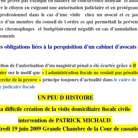
ise privée par exemple en matière de concurrence déloyale et auss
r le citoyen en exigeant une autorisation judiciaire et en protégeant
 professionnel dans le cas d’une visite chez un avocat et ce pa
ce d’un membre du conseil de l ordre ce qui permettait la préven
iges chronophages et budgétairement négatifs en cas d’annulation
sements
s obligations liées à la perquisition d'un cabinet d'avocats
tion de l’autorisation d’un magistrat pénal a été écartée grâce à
R
ier
sur le motif que
« l administration fiscale ne voulait pas pénali
erche de la preuve »
principe toujours d’actualité dans
le cadre de 
 judicaire fiscale
UN PEU D HISTOIRE
la difficile création de la visite domiciliaire fiscale civile
intervention
de PATRICK MICHAUD
redi 19 juin 2009 Grande Chambre de la Cour de cassati