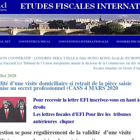
CAL NET
CONTENTIEUX FISCAL
CONVENTIONS INTERNATIONALES
DOSSIERS FISCA
NON COOPÉRATIF : LONDRES SERA T ELLE le futur HONG KONG fiscal de l'EUROPE
e d'accueil
|
Le Tribunal de l’Union européenne annule la décision de la Commission sur des ru
fiscaux irlandais en faveur d’A
illet 2020
dité d’une visite domiciliaire si retrait de la pièce saisie
mise au secret professionnel (CASS 4 MARS 2020
Pour recevoir la lettre EFI inscrivez-vous en haut à
droite
Les lettres fiscales d'EFI Pour lire les tribunes
antérieures cliquer
stion se pose régulièrement de la validité d’une visite