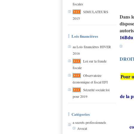
fiscales
SIMULATEURS
Dans le
2015
dispos
autoris
Lois financières
16Bdu
aa Lois financières HIVER
2016
DROIT
Loi sur la fraude
fiscale
Pour u
Observatoire
économique et fiscal EFI
Sécurité sociale:loi
de la p
pour 2019
Catégories
a secrets professionnels
c
Avocat