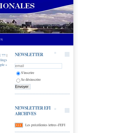
UX
NEWSLETTER
 ??!
|
lings
pple »
S'inscrire
Se désinscrire
NEWSLETTER EFI
ARCHIVES
Les précédentes lettres d'EFI