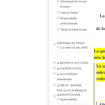
Déontologie de l'avocat
fiscaliste
Lanceur d'alerte
La 
Responsabilite
professionnelle
de la
Tracfin et fraude fiscale!
a)Historique des tribunes
Les lettres fiscales d'EFI
La que
avec l
aa REVENUS OCCULTES
La s
aa SOCIETE CIVILE
entr
aa SUCCESSION
redr
internationale
aa TRUST ; REGIME
FISCAL ET JURIDIQUE
aa)DEONTOLOGIE
Responsabilité
Att