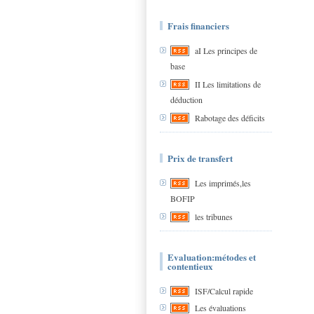
Frais financiers
aI Les principes de
base
II Les limitations de
déduction
Rabotage des déficits
Prix de transfert
Les imprimés,les
BOFIP
les tribunes
Evaluation:métodes et
contentieux
ISF/Calcul rapide
Les évaluations