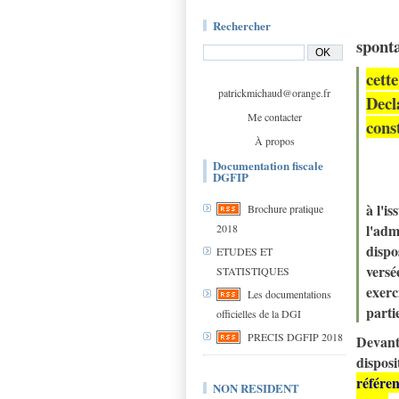
Rechercher
spont
cett
patrickmichaud@orange.fr
Decl
Me contacter
cons
À propos
Documentation fiscale
DGFIP
à l'i
Brochure pratique
l'adm
2018
dispo
ETUDES ET
versé
STATISTIQUES
exerc
Les documentations
parti
officielles de la DGI
PRECIS DGFIP 2018
Devant 
dispos
référen
NON RESIDENT