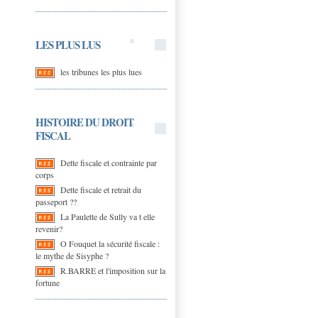
LES PLUS LUS
les tribunes les plus lues
HISTOIRE DU DROIT
FISCAL
Dette fiscale et contrainte par
corps
Dette fiscale et retrait du
passeport ??
La Paulette de Sully va t elle
revenir?
O Fouquet la sécurité fiscale :
le mythe de Sisyphe ?
R.BARRE et l'imposition sur la
fortune