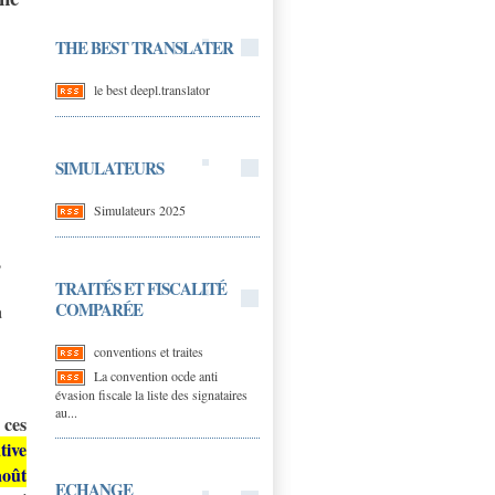
THE BEST TRANSLATER
le best deepl.translator
SIMULATEURS
Simulateurs 2025
,
TRAITÉS ET FISCALITÉ
COMPARÉE
a
conventions et traites
La convention ocde anti
évasion fiscale la liste des signataires
au...
 ces
tive
août
ECHANGE