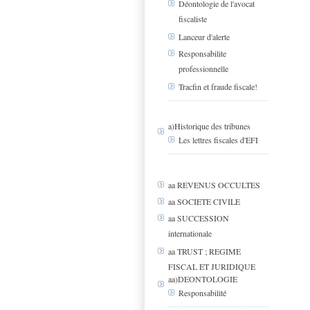
Déontologie de l'avocat
fiscaliste
Lanceur d'alerte
Responsabilite
professionnelle
Tracfin et fraude fiscale!
a)Historique des tribunes
Les lettres fiscales d'EFI
aa REVENUS OCCULTES
aa SOCIETE CIVILE
aa SUCCESSION
internationale
aa TRUST ; REGIME
FISCAL ET JURIDIQUE
aa)DEONTOLOGIE
Responsabilité