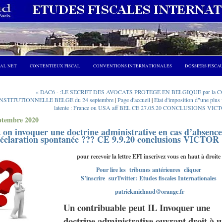
CAL NET
CONTENTIEUX FISCAL
CONVENTIONS INTERNATIONALES
DOSSIERS FISCA
« DAC6 - :LE SECRET DES AVOCATS PROTEGE EN BELGIQUE par la 
NSTITUTIONNELLE BELGE du 24 septembre
|
Page d'accueil
|
Etat d'imposition d"une plus
latente : France ou USA aff BEL CE 27.05.20 CONCLUSIONS VIC
ptembre 2020
 on invoquer une doctrine administrative en cas d’absence
déclaration spontanée ??? CE 9.9.20 conclusions VICTOR
pour recevoir la lettre EFI inscrivez vous en haut à droite
Pour lire les tribunes antérieures cliquer
S’inscrire surTwitter: Etudes fiscales Internationales
patrickmichaud@orange.fr
Un contribuable peut IL Invoquer une
doctrine administrative ouvrant droit à 