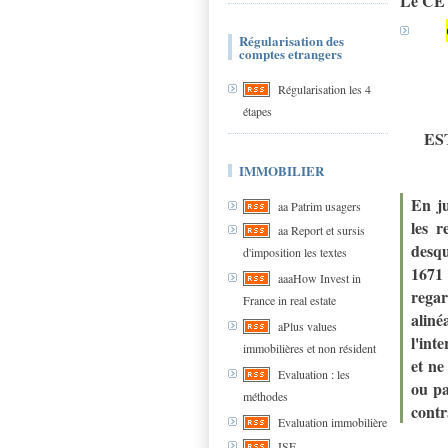
Le C
Régularisation des
comptes etrangers
Régularisation les 4
étapes
ES
IMMOBILIER
En ju
aa Patrim usagers
les r
aa Report et sursis
desqu
d'imposition les textes
1671 
aaaHow Invest in
regar
France in real estate
aliné
aPlus values
l'int
immobilières et non résident
et ne
Evaluation : les
ou pa
méthodes
contr
Evaluation immobilière
ISF