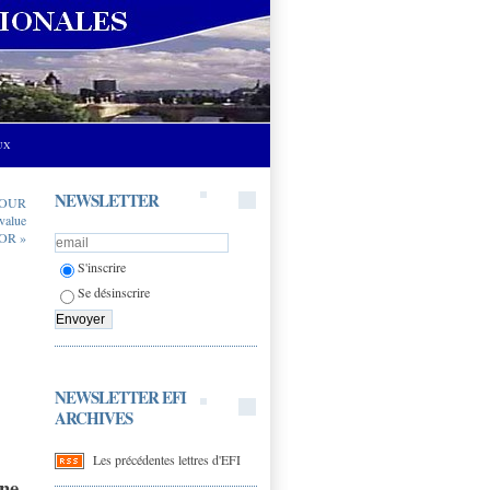
UX
NEWSLETTER
COUR
 value
TOR »
S'inscrire
Se désinscrire
NEWSLETTER EFI
ARCHIVES
Les précédentes lettres d'EFI
une