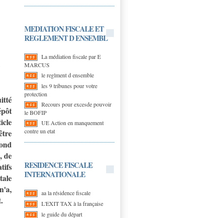
MEDIATION FISCALE ET
REGLEMENT D ENSEMBL
La médiation fiscale par E
MARCUS
?
le reglment d ensemble
les 9 tribunes pour votre
protection
itté
Recours pour excesde pouvoir
épôt
le BOFIP
icle
UE Action en manquement
contre un etat
être
cond
, de
RESIDENCE FISCALE
tifs
INTERNATIONALE
tale
n'a,
aa la résidence fiscale
.
L'EXIT TAX à la française
le guide du départ