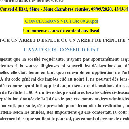
E
confirme
dans des termes sévères
Conseil d'État, 8ème - 3ème chambres réunies, 09/09/2020, 434364
CONCLUSIONS VICTOR 09 20.pdf
Un immense cours de contentieux fiscal
T-CE UN ARRET D ESPECE OU UN ARRET DE PRINCIPE 
L ANALYSE DU CONSEIL D ETAT
geant que la société requérante, n'ayant pas spontanément acqu
etenues à la source litigieuses ni souscrit les déclarations au d
elles elle était tenue en tant que redevable en application de l'art
A du code général des impôts cité au point 1, ne pouvait dès lors 
dée comme ayant fait application, au sens des dispositions du se
a de l'article L. 80 A du livre des procédures fiscales citées ci-dessus
erprétation donnée de la loi fiscale par ces commentaires administra
 pouvait, par suite, s'en prévaloir pour demander la restitution, to
rtielle selon les années, des impositions qu'elle contestait, la cour 
airement à ce que soutient le pourvoi, pas commis d'erreur de droit