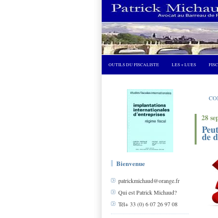
OUTILS DU FISCALISTE
LES + LUES
FIS
CO
28 se
Peut
de 
Bienvenue
patrickmichaud@orange.fr
Qui est Patrick Michaud?
Tél+ 33 (0) 6 07 26 97 08