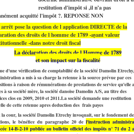
restitution d'impôt si ,il n’a pas
anément acquitté l'impôt ?. REPONSE NON
e
arrêt
pose la question de l application DIRECTE de la
aration des droits de l homme de 1789 -ayant valeur
titutionnelle
-dans notre droit fiscal
La déclaration des droits de l Homme de 1789
et son impact sur la fiscalité
ssue d'une vérification de comptabilité de la société Damolin Etrechy
inistration a mis à sa charge la retenue à la source prévue par ces
sitions à raison de rémunérations de prestations de service qu'elle 
es à sa société mère, la société danoise Damolin A/S, au titre des
ices clos en 2009, 2010 et 2011.La société demande une restitution
elle de cette retenue apres deduction des frais payes
la cour, la société Damolin Etrechy invoquait, sur le fondement de
itions, le bénéfice du paragraphe 20 de
l'instruction administra
cée 14-B-2-10 publiée au bulletin officiel des impôts n° 71 du 2 