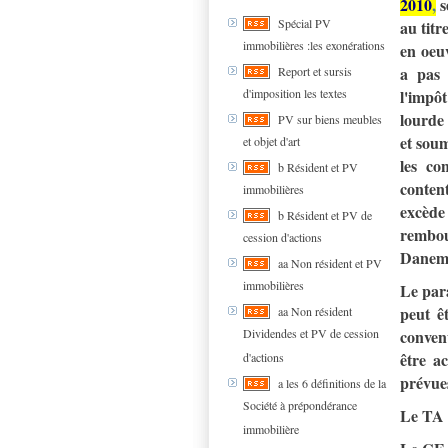
2010
,
s
Spécial PV
au titr
immobilières :les exonérations
en oeuv
a pas 
Report et sursis
d'imposition les textes
l'impô
lourde 
PV sur biens meubles
et soum
et objet d'art
les co
b Résident et PV
conten
immobilières
excède 
b Résident et PV de
rembou
cession d'actions
Danem
aa Non résident et PV
immobilières
Le par
peut êt
aa Non résident
Dividendes et PV de cession
conven
être a
d'actions
prévues
a les 6 définitions de la
Société à prépondérance
Le TA 
immobilière