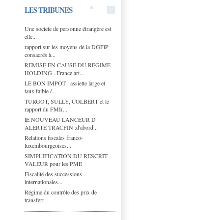
LES TRIBUNES
Une societe de personne étrangère est
elle...
rapport sur les moyens de la DGFiP
consacrés à...
REMISE EN CAUSE DU REGIME
HOLDING . France art...
LE BON IMPOT : assiette large et
taux faible /...
TURGOT, SULLY, COLBERT et le
rapport du FMI(...
lE NOUVEAU LANCEUR D
ALERTE TRACFIN :d'abord...
Relations fiscales franco-
luxembourgeoises...
SIMPLIFICATION DU RESCRIT
VALEUR pour les PME
Fiscalité des successions
internationales...
Régime du contrôle des prix de
transfert