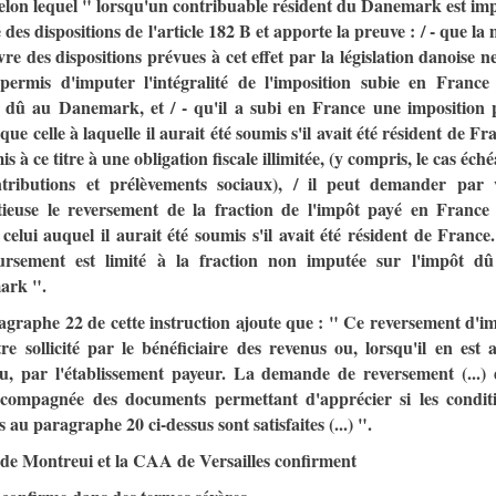
elon lequel " lorsqu'un contribuable résident du Danemark est im
e des dispositions de l'article 182 B et apporte la preuve : / - que la 
re des dispositions prévues à cet effet par la législation danoise ne
permis d'imputer l'intégralité de l'imposition subie en France
t dû au Danemark, et / - qu'il a subi en France une imposition 
que celle à laquelle il aurait été soumis s'il avait été résident de Fr
is à ce titre à une obligation fiscale illimitée, (y compris, le cas éché
ntributions et prélèvements sociaux), / il peut demander par 
tieuse le reversement de la fraction de l'impôt payé en France
celui auquel il aurait été soumis s'il avait été résident de France
rsement est limité à la fraction non imputée sur l'impôt d
ark ".
agraphe 22 de cette instruction ajoute que : " Ce reversement d'i
re sollicité par le bénéficiaire des revenus ou, lorsqu'il en est a
u, par l'établissement payeur. La demande de reversement (...) 
ccompagnée des documents permettant d'apprécier si les condit
 au paragraphe 20 ci-dessus sont satisfaites (...) ".
de Montreui et la CAA de Versailles confirment