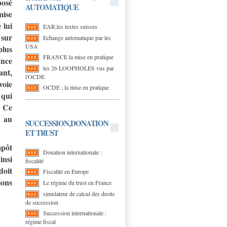
posé
AUTOMATIQUE
mise
 lui
EAR;les textes suisses
 sur
Echange automatique par les
USA
plus
FRANCE la mise en pratique
ance
les 26 LOOPHOLES vus par
ant,
l'OCDE
voie
OCDE ; la mise en pratique
 qui
. Ce
û au
SUCCESSION,DONATION
ET TRUST
mpôt
Donation internationale :
insi
fiscalité
doit
Fiscalité en Europe
ions
Le régime du trust en France
simulateur de calcul des droits
de succession
Succession internationale :
régime fiscal