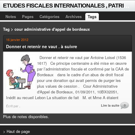
E
TUDES FISCALES INTERNATIONALES , PATRICK MICHAUD
Notes
Pages
Catégories
Archives
Tags
Tag > cour administrative d'appel de bordeaux
16 janvier 2012
Donner et retenir ne vaut . à suivre
Donner et retenir ne vaut par Antoine Loisel (1536
1617) Ce principe centenaire a été mise en œuvre
par l’administration fiscale et confirmé par la CAA de
Bordeaux dans le cadre d’un abus de droit fiscal
pour une donation qui avait permis de purger les
plus values de cession . Cour Administrative
d'Appel de Bordeaux, 01/09/2011, 10BX02051,
Inédit au recueil Lebon La situation de fait M. et Mme A étaient
Lire la suite
0
Écrit par
.
Plus de notes disponibles.
> Haut de page