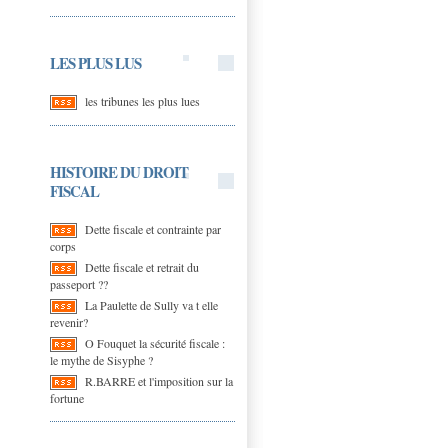
LES PLUS LUS
les tribunes les plus lues
HISTOIRE DU DROIT
FISCAL
Dette fiscale et contrainte par
corps
Dette fiscale et retrait du
passeport ??
La Paulette de Sully va t elle
revenir?
O Fouquet la sécurité fiscale :
le mythe de Sisyphe ?
R.BARRE et l'imposition sur la
fortune