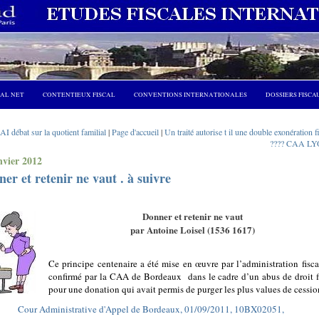
CAL NET
CONTENTIEUX FISCAL
CONVENTIONS INTERNATIONALES
DOSSIERS FISCA
I débat sur la quotient familial
|
Page d'accueil
|
Un traité autorise t il une double exonération f
???? CAA LY
nvier 2012
er et retenir ne vaut . à suivre
Donner et retenir ne vaut
par Antoine Loisel (1536 1617)
Ce principe centenaire a été mise en œuvre par l’administration fisca
confirmé par la CAA de Bordeaux
dans le cadre d’un abus de droit f
pour une donation qui avait permis de purger les plus values de cessio
Cour Administrative d'Appel de Bordeaux, 01/09/2011, 10BX02051,