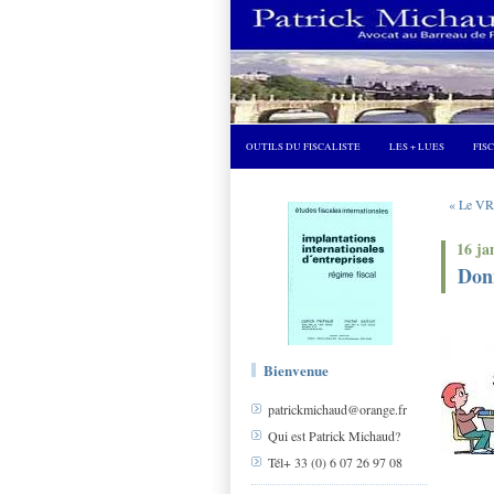
OUTILS DU FISCALISTE
LES + LUES
FIS
« Le VRA
16 ja
Donn
Bienvenue
patrickmichaud@orange.fr
Qui est Patrick Michaud?
Tél+ 33 (0) 6 07 26 97 08