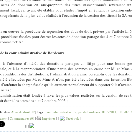
 actes de donation en nue-propriété des titres susmentionnés revêtaient un
ement fiscal, car ayant été établis pour éluder l’impôt en évitant la taxation entr
 requérants de la plus-value réalisée à l’occasion de la cession des titres à la SA A
is en oeuvre la procédure de répression des abus de droit prévue par l’article L. 
s procédures fiscales pour écarter les actes de donation partage des 4 et 7 octobre 
comme fictifs ;
 de la cour administrative de Bordeaux
d à l’absence d’intérêt des donations partages en litige pour une bonne ges
iale, et à la réappropriation d’une partie des sommes en cause par M. et Mme
x conditions des distributions, l’administration a ainsi pu établir que les donatio
riété effectuées par M. et Mme A n’ont pas été effectuées dans une intention lib
 d’atténuer la charge fiscale qu’ils auraient normalement dû supporter s’ils n’avaien
 actes ;
administration était fondée à taxer les plus-values réalisées sur la cession de ces ti
ir écarté les actes des 4 et 7 octobre 2003 ;
lié dans
Abus de droit :JP
| Tags :
cour administrative d'appel de bordeaux
,
01092011
,
10bx020
anent
|
Commentaires (0)
|
Imprimer
|
|
Facebook
|
|
|
|
|