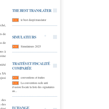
THE BEST TRANSLATER
le best deepl.translator
rché,
ts de
SIMULATEURS
ns de
Simulateurs 2025
res à
moine
TRAITÉS ET FISCALITÉ
riété
COMPARÉE
la SA
conventions et traites
ujusi
La convention ocde anti
évasion fiscale la liste des signataires
au...
t des
s des
ECHANGE
idéré