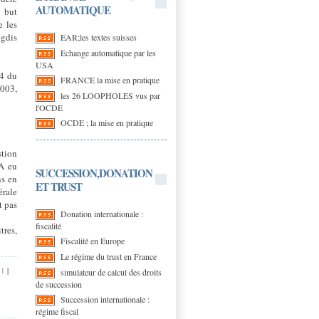
AUTOMATIQUE
 but
e les
ngdis
EAR;les textes suisses
Echange automatique par les
USA
64 du
FRANCE la mise en pratique
2003,
les 26 LOOPHOLES vus par
l'OCDE
OCDE ; la mise en pratique
tion
 A eu
SUCCESSION,DONATION
ns en
ET TRUST
érale
t pas
Donation internationale :
fiscalité
tres,
Fiscalité en Europe
Le régime du trust en France
51
|
simulateur de calcul des droits
de succession
Succession internationale :
régime fiscal