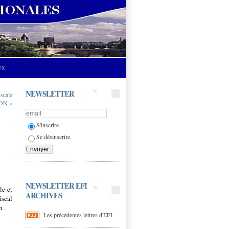
UX
NEWSLETTER
iscale
ON »
S'inscrire
Se désinscrire
NEWSLETTER EFI
le et
ARCHIVES
iscal
n .
Les précédentes lettres d'EFI