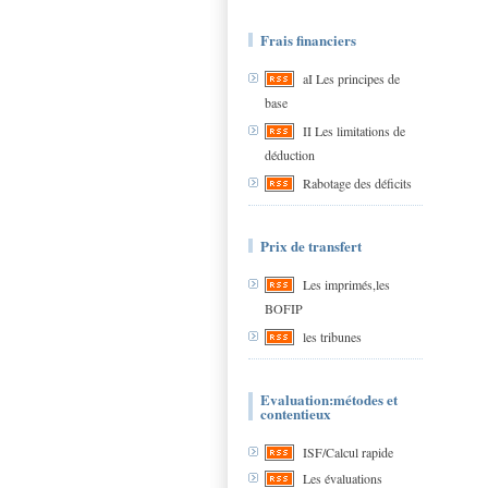
Frais financiers
aI Les principes de
base
II Les limitations de
déduction
Rabotage des déficits
Prix de transfert
Les imprimés,les
BOFIP
les tribunes
Evaluation:métodes et
contentieux
ISF/Calcul rapide
Les évaluations