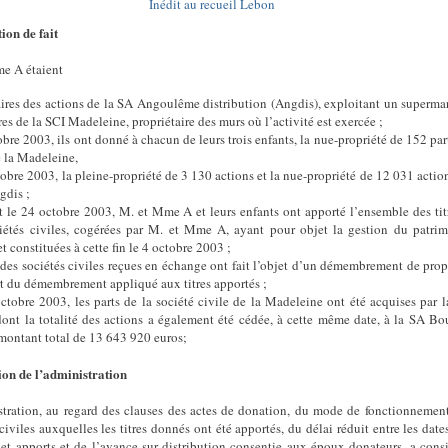
Inédit au recueil Lebon
ion de fait
e A étaient
aires des actions de la SA Angoulême distribution (Angdis), exploitant un superma
tres de la SCI Madeleine, propriétaire des murs où l’activité est exercée ;
bre 2003, ils ont donné à chacun de leurs trois enfants, la nue-propriété de 152 par
e la Madeleine,
obre 2003, la pleine-propriété de 3 130 actions et la nue-propriété de 12 031 actio
gdis ;
t le 24 octobre 2003, M. et Mme A et leurs enfants ont apporté l’ensemble des tit
iétés civiles, cogérées par M. et Mme A, ayant pour objet la gestion du patri
et constituées à cette fin le 4 octobre 2003 ;
s des sociétés civiles reçues en échange ont fait l’objet d’un démembrement de prop
rt du démembrement appliqué aux titres apportés ;
ctobre 2003, les parts de la société civile de la Madeleine ont été acquises par 
ont la totalité des actions a également été cédée, à cette même date, à la SA Bo
montant total de 13 643 920 euros;
ion de l’administration
stration, au regard des clauses des actes de donation, du mode de fonctionnemen
civiles auxquelles les titres donnés ont été apportés, du délai réduit entre les date
 et apports et de l’avance sur distribution consentie aux époux donateurs, a cons