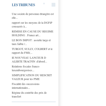
LES TRIBUNES
Une societe de personne étrangère est
elle...
rapport sur les moyens de la DGFiP
consacrés à...
REMISE EN CAUSE DU REGIME
HOLDING . France art...
LE BON IMPOT : assiette large et
taux faible /...
TURGOT, SULLY, COLBERT et le
rapport du FMI(...
lE NOUVEAU LANCEUR D
ALERTE TRACFIN :d'abord...
Relations fiscales franco-
luxembourgeoises...
SIMPLIFICATION DU RESCRIT
VALEUR pour les PME
Fiscalité des successions
internationales...
Régime du contrôle des prix de
transfert