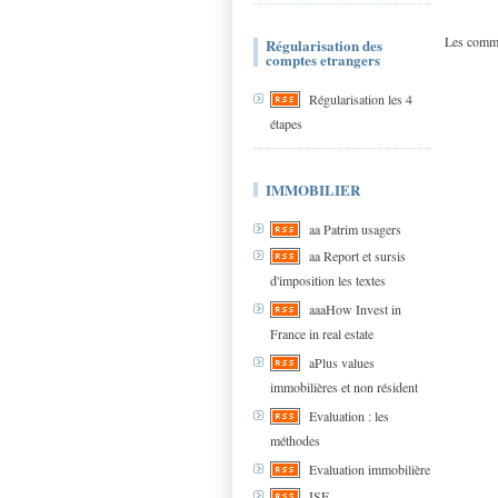
Les comme
Régularisation des
comptes etrangers
Régularisation les 4
étapes
IMMOBILIER
aa Patrim usagers
aa Report et sursis
d'imposition les textes
aaaHow Invest in
France in real estate
aPlus values
immobilières et non résident
Evaluation : les
méthodes
Evaluation immobilière
ISF