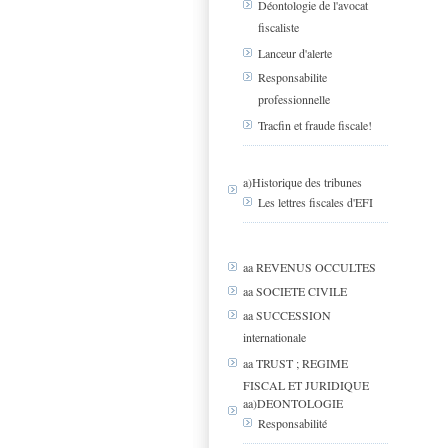
Déontologie de l'avocat
fiscaliste
Lanceur d'alerte
Responsabilite
professionnelle
Tracfin et fraude fiscale!
a)Historique des tribunes
Les lettres fiscales d'EFI
aa REVENUS OCCULTES
aa SOCIETE CIVILE
aa SUCCESSION
internationale
aa TRUST ; REGIME
FISCAL ET JURIDIQUE
aa)DEONTOLOGIE
Responsabilité