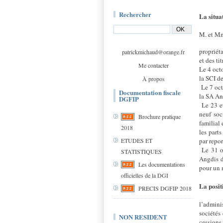
Rechercher
La situat
M. et Mm
propriét
patrickmichaud@orange.fr
et des ti
Me contacter
Le 4 octo
la SCI d
À propos
Le 7 oct
Documentation fiscale
la SA An
DGFIP
Le 23 e
neuf soc
Brochure pratique
familial 
2018
les part
par repo
ETUDES ET
Le 31 o
STATISTIQUES
Angdis d
Les documentations
pour un 
officielles de la DGI
La posit
PRECIS DGFIP 2018
l’admini
sociétés 
NON RESIDENT
cessions