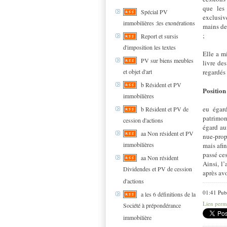
que les
Spécial PV
exclusiv
immobilières :les exonérations
mains des
;
Report et sursis
d'imposition les textes
Elle a m
PV sur biens meubles
livre de
et objet d'art
regardés 
b Résident et PV
Position
immobilières
eu égar
b Résident et PV de
patrimon
cession d'actions
égard au
aa Non résident et PV
nue-prop
immobilières
mais afin
passé ces
aa Non résident
Ainsi, l’
Dividendes et PV de cession
après avo
d'actions
01:41 Pub
a les 6 définitions de la
Lien perm
Société à prépondérance
immobilière