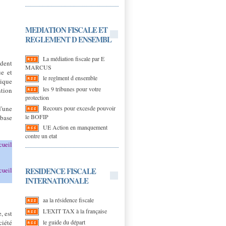
MEDIATION FISCALE ET
REGLEMENT D ENSEMBL
La médiation fiscale par E
ident
MARCUS
ue et
le reglment d ensemble
nique
les 9 tribunes pour votre
ntion
protection
Recours pour excesde pouvoir
d'une
le BOFIP
 base
UE Action en manquement
contre un etat
cueil
RESIDENCE FISCALE
cueil
INTERNATIONALE
aa la résidence fiscale
L'EXIT TAX à la française
, est
le guide du départ
ciété