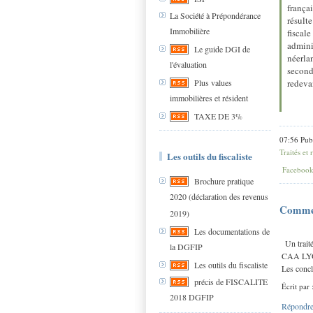
frança
La Société à Prépondérance
résulte
Immobilière
fiscal
admini
Le guide DGI de
néerla
l'évaluation
second
redeva
Plus values
immobilières et résident
TAXE DE 3%
07:56 Pub
Traités et
Les outils du fiscaliste
Faceboo
Brochure pratique
2020 (déclaration des revenus
Comme
2019)
Les documentations de
Un trait
la DGFIP
CAA LYO
Les outils du fiscaliste
Les conc
précis de FISCALITE
Écrit par 
2018 DGFIP
Répondre