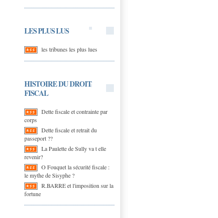
LES PLUS LUS
les tribunes les plus lues
HISTOIRE DU DROIT
FISCAL
Dette fiscale et contrainte par
corps
Dette fiscale et retrait du
passeport ??
La Paulette de Sully va t elle
revenir?
O Fouquet la sécurité fiscale :
le mythe de Sisyphe ?
R.BARRE et l'imposition sur la
fortune