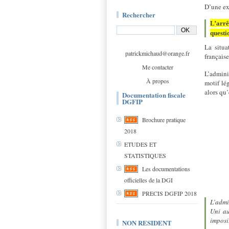
D’une ex
Rechercher
L’arrê
questi
La situa
patrickmichaud@orange.fr
française
Me contacter
L’admini
À propos
motif lé
alors qu’
Documentation fiscale
DGFIP
Brochure pratique
2018
ETUDES ET
STATISTIQUES
Les documentations
officielles de la DGI
PRECIS DGFIP 2018
L’admi
Uni au
imposi
NON RESIDENT