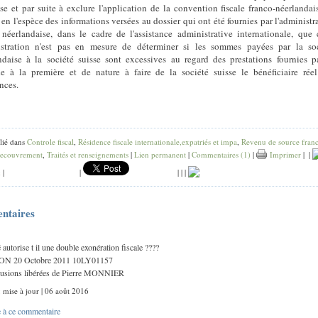
ise et par suite à exclure l'application de la convention fiscale franco-néerlandais
 en l'espèce des informations versées au dossier qui ont été fournies par l'administr
e néerlandaise, dans le cadre de l'assistance administrative internationale, que 
stration n'est pas en mesure de déterminer si les sommes payées par la soc
ndaise à la société suisse sont excessives au regard des prestations fournies p
e à la première et de nature à faire de la société suisse le bénéficiaire rée
nces.
lié dans
Controle fiscal
,
Résidence fiscale internationale,expatriés et impa
,
Revenu de source franc
 recouvrement
,
Traités et renseignements
|
Lien permanent
|
Commentaires (1)
|
Imprimer
|
|
k
|
|
|
|
|
ntaires
é autorise t il une double exonération fiscale ????
N 20 Octobre 2011 10LY01157
lusions libérées de Pierre MONNIER
: mise à jour | 06 août 2016
 à ce commentaire