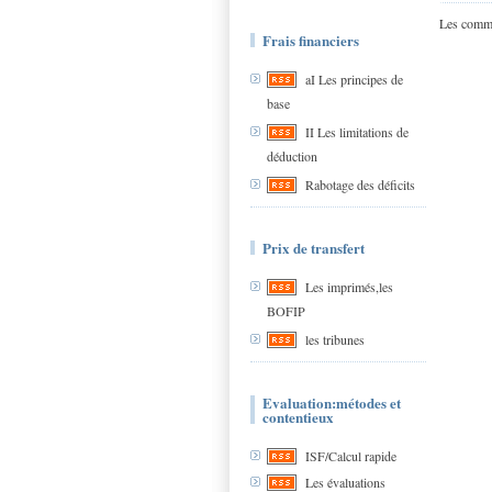
Les comme
Frais financiers
aI Les principes de
base
II Les limitations de
déduction
Rabotage des déficits
Prix de transfert
Les imprimés,les
BOFIP
les tribunes
Evaluation:métodes et
contentieux
ISF/Calcul rapide
Les évaluations