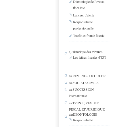
Déontologie de l'avocat
fiscaliste
Lanceur d'alerte
Responsabilite
professionnelle
Tracfin et fraude fiscale!
a)Historique des tribunes
Les lettres fiscales d'EFI
aa REVENUS OCCULTES
aa SOCIETE CIVILE
aa SUCCESSION
internationale
aa TRUST ; REGIME
FISCAL ET JURIDIQUE
aa)DEONTOLOGIE
Responsabilité