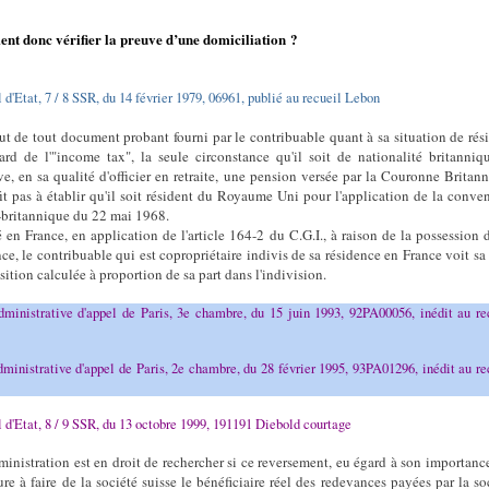
t donc vérifier la preuve d’une domiciliation ?
 d'Etat, 7 / 8 SSR, du 14 février 1979, 06961, publié au recueil Lebon
ut de tout document probant fourni par le contribuable quant à sa situation de rés
ard de l'"income tax", la seule circonstance qu'il soit de nationalité britanniq
ve, en sa qualité d'officier en retraite, une pension versée par la Couronne Britan
fit pas à établir qu'il soit résident du Royaume Uni pour l'application de la conve
-britannique du 22 mai 1968.
 en France, en application de l'article 164-2 du C.G.I., à raison de la possession 
nce, le contribuable qui est copropriétaire indivis de sa résidence en France voit sa
ition calculée à proportion de sa part dans l'indivision.
dministrative d'appel de Paris, 3e chambre, du 15 juin 1993, 92PA00056, inédit au re
ministrative d'appel de Paris, 2e chambre, du 28 février 1995, 93PA01296, inédit au re
 d'Etat, 8 / 9 SSR, du 13 octobre 1999, 191191 Diebold courtage
dministration est en droit de rechercher si ce reversement, eu égard à son importance
ure à faire de la société suisse le bénéficiaire réel des redevances payées par la so