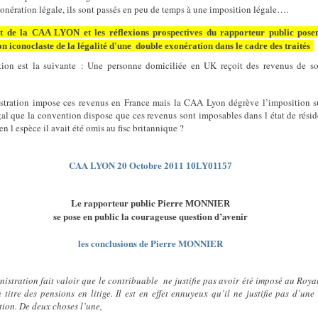
onération légale, ils sont passés en peu de temps à une imposition légale….
t de la CAA LYON et les réflexions prospectives du rapporteur public posen
on iconoclaste de la légalité d'une
double exonération dans le cadre des traités
tion est la suivante : Une personne domiciliée en UK reçoit des revenus de s
stration impose ces revenus en France mais la CAA Lyon dégrève l’imposition s
gal que la convention dispose que ces revenus sont imposables dans l état de rési
en l espèce il avait été omis au fisc britannique ?
CAA LYON 20 Octobre 2011
10LY01157
Le rapporteur public
Pierre MONNIER
se pose en public la courageuse question d’avenir
les conclusions de Pierre MONNIER
nistration fait valoir que le contribuable
ne justifie pas avoir été imposé au Roy
 titre des pensions en litige. Il est en effet ennuyeux qu’il ne justifie pas d’une 
tion. De deux choses l’une,