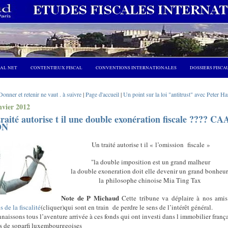
CAL NET
CONTENTIEUX FISCAL
CONVENTIONS INTERNATIONALES
DOSSIERS FISCA
Donner et retenir ne vaut . à suivre
|
Page d'accueil
|
Un point sur la loi "antitrust" avec Peter Ha
nvier 2012
raité autorise t il une double exonération fiscale ???? CA
ON
Un traité autorise t il « l’omission
fiscale »
"la double imposition est un grand malheur
la double exoneration doit elle devenir un grand bonheur
la philosophe chinoise Mia Ting Tax
Note de P Michaud
Cette tribune va déplaire à nos ami
s de la fiscalité
(cliquer)qui sont en train
de perdre le sens de l’intérêt général.
naissons tous l’aventure arrivée à ces fonds qui ont investi dans l immobilier franç
rs de soparfi luxembourgeoises