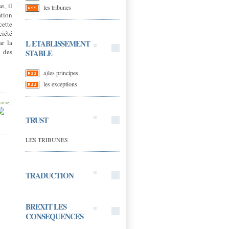
e, il
les tribunes
ation
cette
iété
L ETABLISSEMENT
ar la
l des
STABLE
a)les principes
les exceptions
aise
,
TRUST
LES TRIBUNES
TRADUCTION
BREXIT LES
CONSEQUENCES