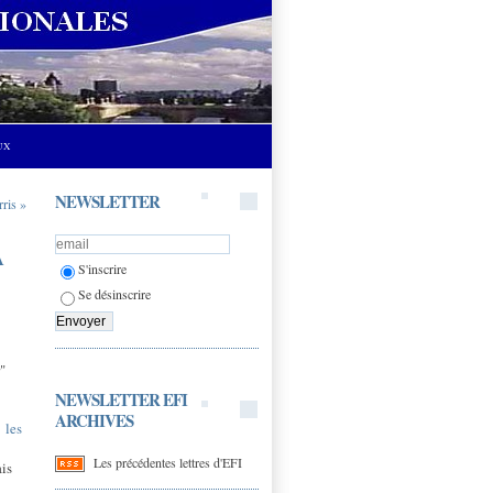
UX
NEWSLETTER
rris »
A
S'inscrire
Se désinscrire
"
NEWSLETTER EFI
ARCHIVES
s
les
Les précédentes lettres d'EFI
ais