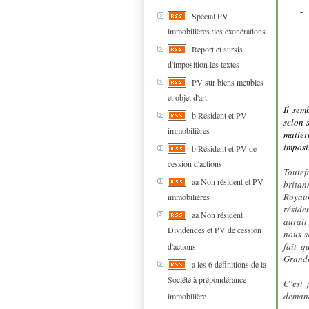
-
Spécial PV
immobilières :les exonérations
Report et sursis
d'imposition les textes
PV sur biens meubles
-
et objet d'art
Il sem
b Résident et PV
selon 
immobilières
matièr
imposit
b Résident et PV de
cession d'actions
Toutef
aa Non résident et PV
britan
Royaum
immobilières
réside
aa Non résident
aurait
Dividendes et PV de cession
nous s
fait q
d'actions
Grande
a les 6 définitions de la
Société à prépondérance
C’est 
demand
immobilière