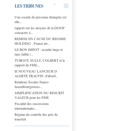
LES TRIBUNES
Une societe de personne étrangère est
elle...
rapport sur les moyens de la DGFiP
consacrés à...
REMISE EN CAUSE DU REGIME
HOLDING . France art...
LE BON IMPOT : assiette large et
taux faible /...
TURGOT, SULLY, COLBERT et le
rapport du FMI(...
lE NOUVEAU LANCEUR D
ALERTE TRACFIN :d'abord...
Relations fiscales franco-
luxembourgeoises...
SIMPLIFICATION DU RESCRIT
VALEUR pour les PME
Fiscalité des successions
internationales...
Régime du contrôle des prix de
transfert