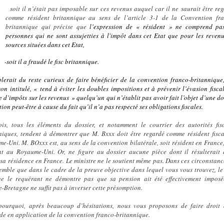
soit il n’était pas imposable sur ces revenus auquel car il ne saurait être re
comme résident britannique au sens de l’article 3-1 de la Convention fra
britannique qui précise que
l’expression de « résident » ne comprend pas
personnes qui ne sont assujetties à l'impôt dans cet Etat que pour les reven
sources situées dans cet Etat,
-
soit il a fraudé le fisc britannique.
blerait du reste curieux de faire bénéficier de la convention franco-britannique
son intitulé, «
tend à éviter les doubles impositions et à prévenir l’évasion fisca
e d’impôts sur les revenus
» quelqu’un qui n’établit pas avoir fait l’objet d’une d
ion peut-être à cause du fait qu’il n’a pas respecté ses obligations fiscales.
ois, tous les éléments du dossier, et notamment le courrier des autorités fis
niques, tendent à démontrer que M. Bxxx doit être regardé comme résident fisc
e-Uni. M. BOxxx est, au sens de la convention bilatérale, soit résident en France,
nt au Royaume-Uni. Or, ne figure au dossier aucune pièce dont il résulterait 
 sa résidence en France. Le ministre ne le soutient même pas. Dans ces circonstance
emble que dans le cadre de la preuve objective dans lequel vous vous trouvez, le
ue le requérant ne démontre pas que sa pension ait été effectivement impos
-Bretagne ne suffit pas à inverser cette présomption.
pourquoi, après beaucoup d’hésitations, nous vous proposons de faire droit
e en application de la convention franco-britannique.