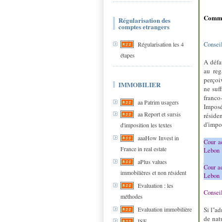
Commen
Régularisation des
comptes etrangers
Conseil
Régularisation les 4
étapes
A défa
au reg
perçoi
IMMOBILIER
ne suf
franco
aa Patrim usagers
Imposé
aa Report et sursis
réside
d'impos
d'imposition les textes
aaaHow Invest in
Cour a
France in real estate
Lebon
aPlus values
Cour ad
immobilières et non résident
Lebon
Evaluation : les
Conseil
méthodes
Si l''a
Evaluation immobilière
de nat
ISF