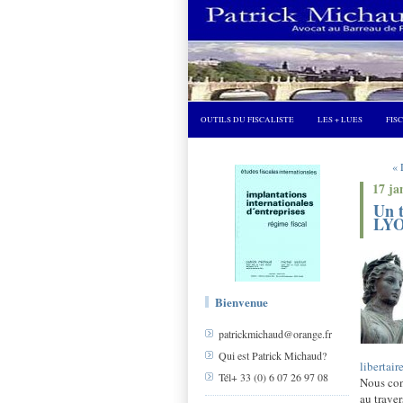
OUTILS DU FISCALISTE
LES + LUES
FIS
« 
17 ja
Un t
LY
Bienvenue
patrickmichaud@orange.fr
Qui est Patrick Michaud?
libertaire
Tél+ 33 (0) 6 07 26 97 08
Nous con
au trave