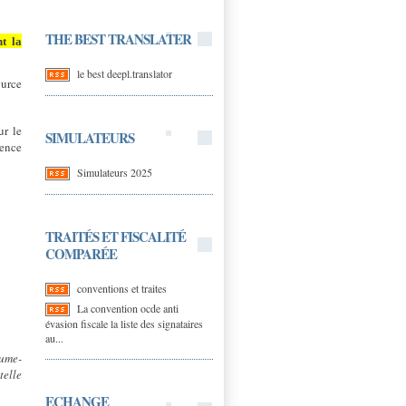
THE BEST TRANSLATER
t la
le best deepl.translator
ource
ur le
SIMULATEURS
dence
Simulateurs 2025
TRAITÉS ET FISCALITÉ
COMPARÉE
conventions et traites
La convention ocde anti
évasion fiscale la liste des signataires
au...
aume-
telle
ECHANGE