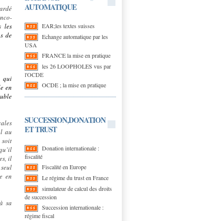
AUTOMATIQUE
gardé
nco-
EAR;les textes suisses
 les
us de
Echange automatique par les
USA
FRANCE la mise en pratique
les 26 LOOPHOLES vus par
l'OCDE
, qui
OCDE ; la mise en pratique
le en
ouble
SUCCESSION,DONATION
cales
ET TRUST
al au
 soit
Donation internationale :
qu’il
fiscalité
s, il
Fiscalité en Europe
 seul
ée en
Le régime du trust en France
simulateur de calcul des droits
de succession
 à sa
Succession internationale :
régime fiscal