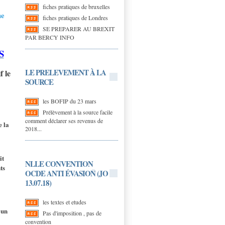
fiches pratiques de bruxelles
ne
fiches pratiques de Londres
SE PREPARER AU BREXIT
PAR BERCY INFO
S
LE PRELEVEMENT À LA
f le
SOURCE
les BOFIP du 23 mars
Prélèvement à la source facile
comment déclarer ses revenus de
e la
2018...
it
NLLE CONVENTION
ts
OCDE ANTI ÉVASION (JO
13.07.18)
les textes et etudes
 un
Pas d'imposition , pas de
convention