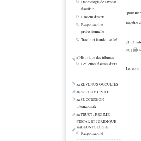
Déontologie de l'avocat
fiscaliste
pour mém
Lanceur d'alerte
impatrie
Responsabilite
professionnelle
Tracfin et fraude fiscale!
21:03 Pub
(0)
|
I
a)Historique des tribunes
Les lettres fiscales d'EFI
Les comme
aa REVENUS OCCULTES
aa SOCIETE CIVILE
aa SUCCESSION
internationale
aa TRUST ; REGIME
FISCAL ET JURIDIQUE
aa)DEONTOLOGIE
Responsabilité