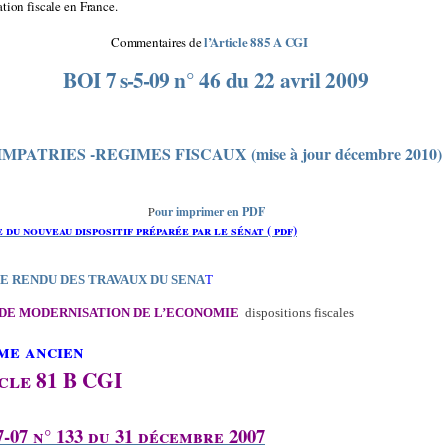
tion fiscale en France.
l’Article 885 A CGI
Commentaires de
BOI
7 s-5-09
n° 46 du 22 avril 2009
IMPATRIES -REGIMES FISCAUX (mise à jour décembre 2010)
P
our imprimer en PDF
 du nouveau dispositif préparée par le sénat ( pdf)
 RENDU DES TRAVAUX DU SENA
T
 DE MODERNISATION DE L’ECONOMIE
dispositions fiscales
me ancien
cle 81 B CGI
17-07 n° 133 du 31 décembre 2007