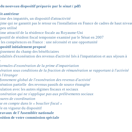
 du nouveau dispositif préparée par le sénat ( pdf)
oit antérieur
ime des impatriés, un dispositif d'attractivité
ime qui ne garantit pas le retour ou l'installation en France de cadres de haut nivea
peu utilisé
gime attractif de la résidence fiscale au Royaume-Uni
positif de résident fiscal temporaire examiné par le Sénat en 2007
er les compétences en France : une nécessité et une opportunité
ispositif initialement proposé
rgissement du champ des bénéficiaires
dalités d'exonération des revenus d'activité liés à l'impatriation et aux séjours à
r
formules d'exonération de la prime d'impatriation
nération sous conditions de la fraction de rémunération se rapportant à l'activité
à l'étranger
afonnement global de l'exonération des revenus d'activité
nération partielle des revenus passifs de source étrangère
culation avec les autres régimes fiscaux et sociaux
xonération qui ne s'applique pas aux prélèvements sociaux
esures de coordination
se en compte dans le « bouclier fiscal »
ée en vigueur du dispositif
 travaux de l'Assemblée nationale
osition de votre commission spéciale