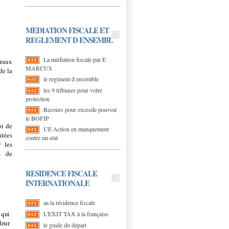
MEDIATION FISCALE ET
REGLEMENT D ENSEMBL
La médiation fiscale par E
éraux
MARCUS
de la
le reglment d ensemble
les 9 tribunes pour votre
protection
Recours pour excesde pouvoir
le BOFIP
oi de
UE Action en manquement
ntées
contre un etat
r les
s de
RESIDENCE FISCALE
INTERNATIONALE
aa la résidence fiscale
 qui
L'EXIT TAX à la française
leur
le guide du départ