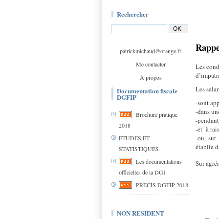
Rechercher
Rappe
patrickmichaud@orange.fr
Me contacter
Les cond
d’impatr
À propos
Les salar
Documentation fiscale
DGFIP
-sont ap
-dans un
Brochure pratique
-pendant
2018
-et
à rai
-ou, sur
ETUDES ET
établie 
STATISTIQUES
Les documentations
Sur agrém
officielles de la DGI
PRECIS DGFIP 2018
NON RESIDENT