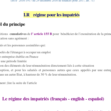
(loi n° 2016-1917 du 29 décembre 2016 de finances pour 2017, art. 71)
I.R
régime pour les impatriés
l du principe
cumulatives
l’ article 155 B
itions
de
pour
bénéficier de l’exonération de la prim
iation sans agrément :
iés et les personnes assimilées qui:
pelés de l'étranger à occuper un emploi
e entreprise établie en France
 une période limitée
son des éléments de leur rémunération directement liés à cette situation
 option, et pour les salariés et personnes autres que ceux appelés par une entre
dans un autre Etat, à hauteur de 30 % de leur rémunération.
ent ;lire la suite de l'article
Le régime des impatriés (français - english - español)