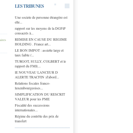
LES TRIBUNES
Une societe de personne étrangère est
elle...
rapport sur les moyens de la DGFiP
consacrés à...
REMISE EN CAUSE DU REGIME
ires
HOLDING . France art...
LE BON IMPOT : assiette large et
taux faible /...
TURGOT, SULLY, COLBERT et le
rapport du FMI(...
lE NOUVEAU LANCEUR D
ALERTE TRACFIN :d'abord...
Relations fiscales franco-
luxembourgeoises...
SIMPLIFICATION DU RESCRIT
VALEUR pour les PME
Fiscalité des successions
internationales...
Régime du contrôle des prix de
transfert