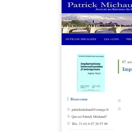
OUTILS DU FISCALISTE
LES + LUES
FIS
07 ao
Impa
Bienvenue
patrickmichaud@orange.fr
Qui est Patrick Michaud?
Tél+ 33 (0) 6 07 26 97 08