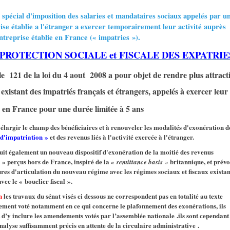
spécial d'imposition des salaries et mandataires sociaux appelés par u
ise établie a l'étranger a exercer temporairement leur activité auprès
ntreprise établie en France (« impatries »).
 PROTECTION SOCIALE et FISCALE DES EXPATRIE
le 121 de la loi du 4 aout 2008 a pour objet de rendre plus attracti
existant des impatriés français et étrangers, appelés à exercer leur
é en France pour une durée limitée à 5 ans
à élargir le champ des bénéficiaires et à renouveler les modalités d'exonération d
d'impatriation »
et des revenus liés à l'activité exercée à l'étranger.
duit également un nouveau dispositif d'exonération de la moitié des revenus
s » perçus hors de France, inspiré de la
britannique, et prévo
« remittance basis
»
res d'articulation du nouveau régime avec les régimes sociaux et fiscaux existan
ec le « bouclier fiscal ».
n
les travaux du sénat visés ci dessous ne correspondent pas en totalité au texte
vement voté notamment en ce qui concerne le plafonnement des exonérations, ils
 d’y inclure les amendements votés par l’assemblée nationale .ils sont cependant
analyse suffisamment précis en attente de la circulaire administrative .