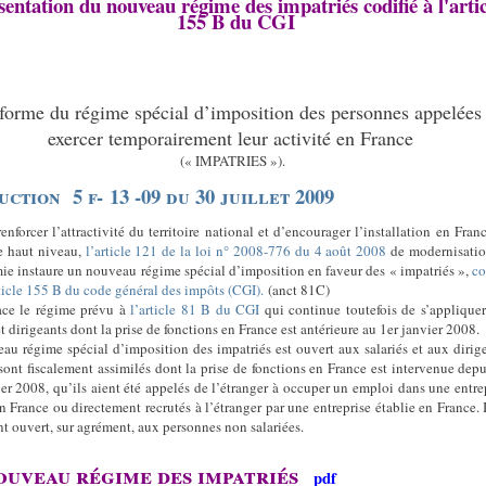
sentation du nouveau régime des impatriés codifié à l'artic
155 B du CGI
rme du régime spécial d’imposition des personnes appelées
exercer temporairement leur activité en France
(« IMPATRIES »).
uction 5 f- 13 -09 du 30 juillet 2009
enforcer l’attractivité du territoire national et d’encourager l’installation en Fran
e haut niveau,
l’article 121 de la loi n° 2008-776 du 4 août 2008
de modernisatio
ie instaure un nouveau régime spécial d’imposition en faveur des « impatriés »,
co
rticle 155 B du code général des impôts (CGI).
(anct 81C)
ace le régime prévu à
l’article 81 B du CGI
qui continue toutefois de s’applique
et dirigeants dont la prise de fonctions en France est antérieure au 1er janvier 2008.
au régime spécial d’imposition des impatriés est ouvert aux salariés et aux dirig
 sont fiscalement assimilés dont la prise de fonctions en France est intervenue depu
ier 2008, qu’ils aient été appelés de l’étranger à occuper un emploi dans une entre
n France ou directement recrutés à l’étranger par une entreprise établie en France. I
t ouvert, sur agrément, aux personnes non salariées.
ouveau régime des impatriés
pdf