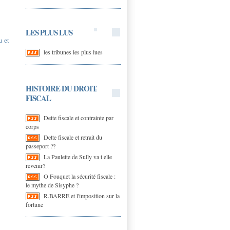
LES PLUS LUS
u et
les tribunes les plus lues
HISTOIRE DU DROIT
FISCAL
Dette fiscale et contrainte par
corps
Dette fiscale et retrait du
passeport ??
La Paulette de Sully va t elle
revenir?
O Fouquet la sécurité fiscale :
le mythe de Sisyphe ?
R.BARRE et l'imposition sur la
fortune