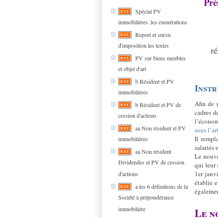
Pré
Spécial PV
immobilières :les exonérations
Report et sursis
d'imposition les textes
réfo
PV sur biens meubles
et objet d'art
b Résident et PV
Instr
immobilières
Afin de r
b Résident et PV de
cadres d
cession d'actions
l’économ
aa Non résident et PV
sous l’a
Il rempl
immobilières
salariés 
aa Non résident
Le nouve
Dividendes et PV de cession
qui leur
1er janv
d'actions
établie e
a les 6 définitions de la
égalemen
Société à prépondérance
immobilière
Le n