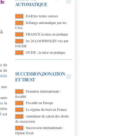
le
AUTOMATIQUE
EAR;les textes suisses
Echange automatique par les
USA
 à
FRANCE la mise en pratique
les 26 LOOPHOLES vus par
l'OCDE
OCDE ; la mise en pratique
ce de
n de
SUCCESSION,DONATION
difié
ET TRUST
r aux
Donation internationale :
fiscalité
eants
Fiscalité en Europe
is le
prise
Le régime du trust en France
l est
simulateur de calcul des droits
de succession
Succession internationale :
régime fiscal