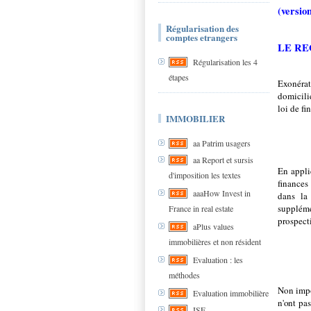
(versio
Régularisation des
comptes etrangers
LE RE
Régularisation les 4
étapes
Exonérat
domicilié
loi de f
IMMOBILIER
aa Patrim usagers
aa Report et sursis
En appli
d'imposition les textes
finances
aaaHow Invest in
dans la 
supplém
France in real estate
prospect
aPlus values
immobilières et non résident
Evaluation : les
méthodes
Non impo
Evaluation immobilière
n'ont pa
ISF