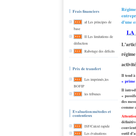
Régime 
Frais financiers
entrepr
d'une e
aI Les principes de
base
LA
II Les limitations de
L’artic
déduction
Rabotage des déficits
régime 
activit
Prix de transfert
Il tend 
Les imprimés,les
« prime 
BOFIP
Il intro
les tribunes
« passif
des mesu
comme av
Evaluation:métodes et
contentieux
Attentio
définiti
ISF/Calcul rapide
convient
outil d’
Les évaluations