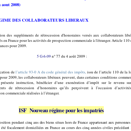
n aout 2008)
GIME DES COLLABORATEURS LIBERAUX
ion des suppléments de rétrocession d'honoraires versés aux collaborateurs lib
s en France pour les activités de prospection commerciale à l'étranger. Article 110 
inances pour 2009.
5 G-6-09
n° 77 du 4 août 2009 :
cation de
l’article 93-0 A du code général des impôts,
issu de l’article 110 de la l
 pour 2009, les collaborateurs libéraux peuvent, dans certaines conditions comme
présente instruction, bénéficier d’une exonération d’impôt sur le revenu su
ents de rétrocession d’honoraires qu’ils perçoivent à l’occasion d’activité
ion commerciale réalisées à l’étranger.
ISF
Nouveau régime pour les impatriés
sition pendant cinq ans des biens situes hors de France
appartenant aux personnes
s été fiscalement domiciliées en France
au cours des cinq années civiles précédant 