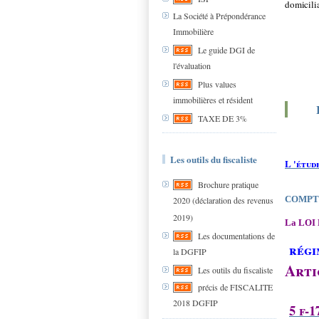
domicilia
La Société à Prépondérance
Immobilière
Le guide DGI de
l'évaluation
Plus values
immobilières et résident
TAXE DE 3%
Les outils du fiscaliste
L 'étude
Brochure pratique
COMPTE
2020 (déclaration des revenus
2019)
La LOI
Les documentations de
régi
la DGFIP
Arti
Les outils du fiscaliste
précis de FISCALITE
2018 DGFIP
5 f-