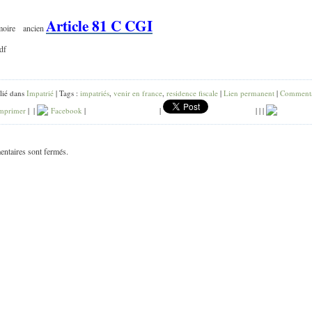
Article 81 C CGI
oire ancien
 ddf
impatrie pdf
lié dans
Impatrié
| Tags :
impatriés
,
venir en france
,
residence fiscale
|
Lien permanent
|
Commenta
mprimer
|
|
Facebook
|
|
|
|
|
ntaires sont fermés.