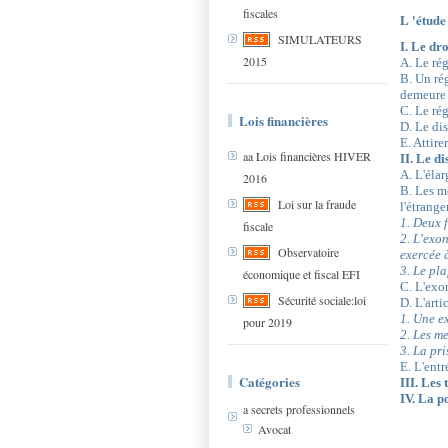
fiscales
L 'étude
SIMULATEURS
I. Le dr
2015
A. Le rég
B. Un rég
demeure 
C. Le ré
Lois financières
D. Le dis
E. Attir
aa Lois financières HIVER
II. Le d
A. L'éla
2016
B. Les mo
Loi sur la fraude
l'étrange
1. Deux 
fiscale
2. L'exo
Observatoire
exercée 
3. Le pl
économique et fiscal EFI
C. L'exo
Sécurité sociale:loi
D. L'arti
1. Une e
pour 2019
2. Les m
3. La pri
E. L'entr
Catégories
III. Les
IV. La p
a secrets professionnels
Avocat