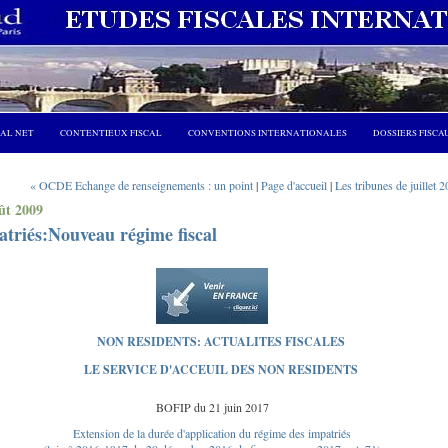
CAL NET
CONTENTIEUX FISCAL
CONVENTIONS INTERNATIONALES
DOSSIERS FISCA
« OCDE Echange de renseignements : un point
|
Page d'accueil
|
Les tribunes de juillet 
ût 2009
triés:Nouveau régime fiscal
NON RESIDENTS: ACTUALITES FISCALES
LE SERVICE D'ACCEUIL DES NON RESIDENTS
BOFIP du 21 juin 2017
Extension de la durée d'application du régime des impatriés