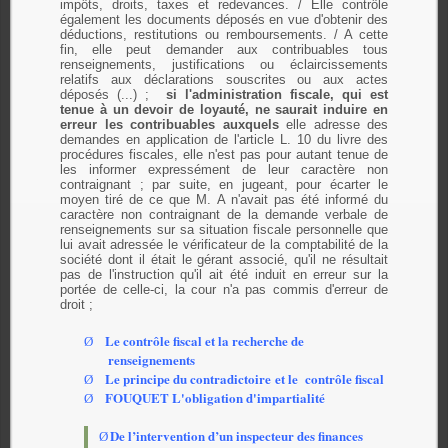
impôts, droits, taxes et redevances. / Elle contrôle
également les documents déposés en vue d'obtenir des
déductions, restitutions ou remboursements. / A cette
fin, elle peut demander aux contribuables tous
renseignements, justifications ou éclaircissements
relatifs aux déclarations souscrites ou aux actes
déposés (...) ;
si l'administration fiscale, qui est
tenue à un devoir de loyauté, ne saurait
induire en
erreur
les contribuables auxquels
elle adresse des
demandes en application de l'article L. 10 du livre des
procédures fiscales, elle n'est pas pour autant tenue de
les informer expressément de leur caractère non
contraignant ; par suite, en jugeant, pour écarter le
moyen tiré de ce que M. A n'avait pas été informé du
caractère non contraignant de la demande verbale de
renseignements sur sa situation fiscale personnelle que
lui avait adressée le vérificateur de la comptabilité de la
société dont il était le gérant associé, qu'il ne résultait
pas de l'instruction qu'il ait été induit en erreur sur la
portée de celle-ci, la cour n'a pas commis d'erreur de
droit ;
Le contrôle fiscal et la recherche de
Ø
renseignements
Le principe du contradictoire et le contrôle fiscal
Ø
FOUQUET L'obligation d'impartialité
Ø
De l’intervention d’un inspecteur des finances
Ø