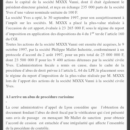
dans le capital de la société MXXX Vanni, dont il était également le
président-directeur général, et reçu en échange 235 000 parts de la société
Yves d’une valeur nominale unitaire de 100 F.
La société Yves a opté, le 30 septembre 1997, pour son assujettissement à
l’impôt sur les sociétés. M. MXXX a placé la plus-value réalisée à
l’occasion de cet apport, évaluée à 23 265 000 F, sous le régime du report
er
d’imposition en application des dispositions du 4 du 1
ter de l’article 160
du CGI.
Toutes les actions de la société MXXX Vanni ont ensuite été acquises, le 9
octobre 1997, par la société Philippe Mallet Industrie, conformément à un
protocole d’accord du 2 août 1997, pour un prix total de 25 000 000 F,
dont 23 500 000 F pour les 9 400 actions détenues par la société civile
Yves. L’administration fiscale a remis en cause, dans le cadre de la
procédure d’abus de droit prévue à l’article L. 64 du LPF, le placement sous
le régime du report d’imposition de la plus-value réalisée par M. MXXX
lors de l’apport des actions de la société MXXX Vanni à la société civile
Yves.
A l arrive un abus de procédure rarissime
La cour administrative d’appel de Lyon considère que
l’obtention du
document fondant l’abus de droit fiscal par le vérificateur qui s’est présenté
sans avis de passage
en menaçant Mr Mallet de sanction
pour obtenir
l’accord de cession
est entachée d’une irrégularité qui affecte l’ensemble
de la procédure de contrôle.