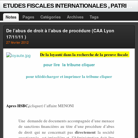
E
TUDES FISCALES INTERNATIONALES , PATRICK MICHAUD
Notes
Pages
Catégories
Archives
Tags
De l’abus de droit à l’abus de procédure (CAA Lyon
17/11/11 )
27 février 2012
De la loyauté dans la recherche de la preuve fiscale
pour lire la tribune cliquer
pour télédécharger et imprimer la tribune cliquer
Apres HSBC,
(cliquer) l’affaire MENONI
Une
demande de documents accompagnée d’une menace
de sanctions financières au titre d’une procédure d’abus
directement
de droit qui ne concernait pas
la société
questionnée
est irrégulière et, l’Administration doit être