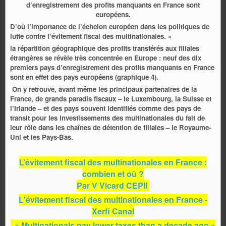
d’enregistrement des profits manquants en France sont
européens.
D’où l’importance de l’échelon européen dans les politiques de
lutte contre l’évitement fiscal des multinationales. »
la répartition géographique des profits transférés aux filiales
étrangères se révèle très concentrée en Europe : neuf des dix
premiers pays d’enregistrement des profits manquants en France
sont en effet des pays européens (graphique 4).
On y retrouve, avant même les principaux partenaires de la
France, de grands paradis fiscaux – le Luxembourg, la Suisse et
l’Irlande – et des pays souvent identifiés comme des pays de
transit pour les investissements des multinationales du fait de
leur rôle dans les chaînes de détention de filiales – le Royaume-
Uni et les Pays-Bas.
L’évitement fiscal des multinationales en France :
combien et où ?
Par V Vicard CEPII
L'évitement fiscal des multinationales en France -
Xerfi Canal
.
« Multinationals pay lower taxes than a decade ago »