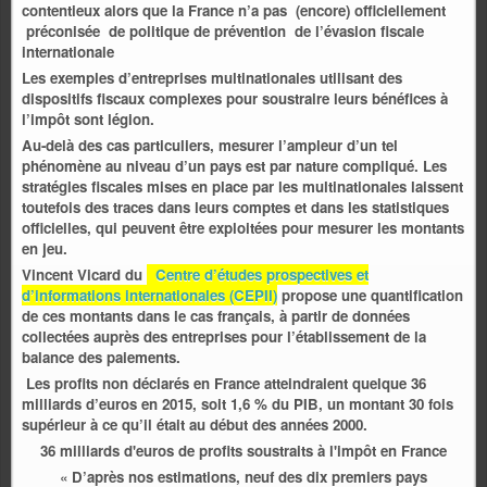
contentieux alors que la France n’a pas (encore) officiellement
préconisée de politique de prévention de l’évasion fiscale
internationale
Les exemples d’entreprises multinationales utilisant des
dispositifs fiscaux complexes pour soustraire leurs bénéfices à
l’impôt sont légion.
Au-delà des cas particuliers, mesurer l’ampleur d’un tel
phénomène au niveau d’un pays est par nature compliqué. Les
stratégies fiscales mises en place par les multinationales laissent
toutefois des traces dans leurs comptes et dans les statistiques
officielles, qui peuvent être exploitées pour mesurer les montants
en jeu.
Vincent Vicard du
Centre d’études prospectives et
d’informations internationales (CEPII)
propose une quantification
de ces montants dans le cas français, à partir de données
collectées auprès des entreprises pour l’établissement de la
balance des paiements.
Les profits non déclarés en France atteindraient quelque 36
milliards d’euros en 2015, soit 1,6 % du PIB, un montant 30 fois
supérieur à ce qu’il était au début des années 2000.
36 milliards d'euros de profits soustraits à l'impôt en France
« D’après nos estimations, neuf des dix premiers pays