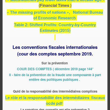
(Financial Times )
« The missing profits of nations », National Bureau
of Economic Research
Table 2: Shifted Profits: Country-by-Country
Estimates (2015)
L
es conventions fiscales internationales
(cour des comptes septembre 2019
.
Sur la prévention
COUR DES COMPTES ( décembre 2019 page 144°
Ii - faire de la prévention de la fraude une composante à part
entière des politiques publiques .
Quid de la responsabilité des intermédiaires complices
Le rôle et la responsabilité des intermédiaires fiscaux
ocde pdf
La sanction des conseils est elle préventive ?