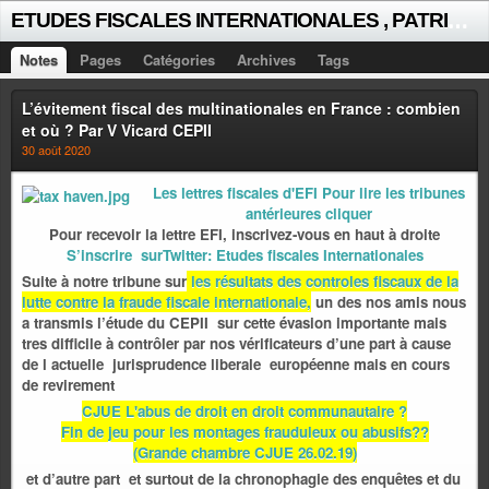
E
TUDES FISCALES INTERNATIONALES , PATRICK MICHAUD
Notes
Pages
Catégories
Archives
Tags
L’évitement fiscal des multinationales en France : combien
et où ? Par V Vicard CEPII
30 août 2020
Les lettres fiscales d'EFI Pour lire les tribunes
antérieures cliquer
Pour recevoir la lettre EFI, inscrivez-vous en haut à droite
S’inscrire surTwitter: Etudes fiscales Internationales
Suite à notre tribune sur
les résultats des controles fiscaux de la
lutte contre la fraude fiscale internationale,
un des nos amis nous
a transmis l’étude du CEPII sur cette évasion importante mais
tres difficile à contrôler par nos vérificateurs d’une part à cause
de l actuelle jurisprudence liberale européenne mais en cours
de revirement
CJUE L'abus de droit en droit communautaire ?
Fin de jeu pour les montages frauduleux ou abusifs??
(Grande chambre CJUE 26.02.19)
et d’autre part et surtout de la chronophagie des enquêtes et du