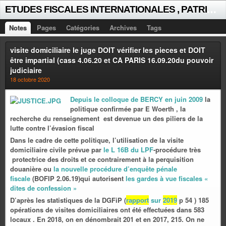
E
TUDES FISCALES INTERNATIONALES , PATRICK MICHAUD
Notes
Pages
Catégories
Archives
Tags
visite domiciliaire le juge DOIT vérifier les pieces et DOIT
être impartial (cass 4.06.20 et CA PARIS 16.09.20du pouvoir
judiciaire
18 octobre 2020
Depuis le colloque de BERCY en juin 2009
la
politique confirmée par E Woerth , la
recherche du renseignement est devenue un des piliers de la
lutte contre l’évasion fiscal
Dans le cadre de cette politique, l’utilisation de la visite
domiciliaire civile prévue par
le L 16B du LPF
-procédure très
protectrice des droits et ce contrairement à la perquisition
douanière ou
la nouvelle procédure d’enquête pénale
fiscale
(BOFIP 2.06.19)qui autorisent
les gardes à vue fiscales «
dites de confession »
D’après les statistiques de la DGFiP (
rapport
sur
2019
p 54 ) 185
opérations de visites domiciliaires ont été effectuées dans 583
locaux . En 2018, on en dénombrait 201 et en 2017, 215. On ne