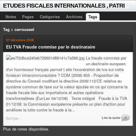
E
TUDES FISCALES INTERNATIONALES , PATRICK MICHAUD
Notes
Pages
Catégories
Archives
Tags
Tag > carroussel
07 décembre 2008
EU TVA Fraude commise par le destinataire
La fraude commise par
un destinaire europeen
d'un fournisseur français permet t elle l'exonération de tva sur cette
livraison intracommunautaire ? COM (2008) 805 - Proposition de
directive du Conseil modifiant la directive 2006/112/CE relative au
système commun de taxe sur la valeur ajoutée en ce qui concerne la
fraude fiscale liée aux importations et autres opérations
transfrontalières (Eur-Lex 04/12/08) Texte intégral Fraude à la TVA
01/12/08: la Commission européenne présente un plan d'action pour
améliorer la lutte contre la fraude à la...
Lire la suite
0
Écrit par
.
Plus de notes disponibles.