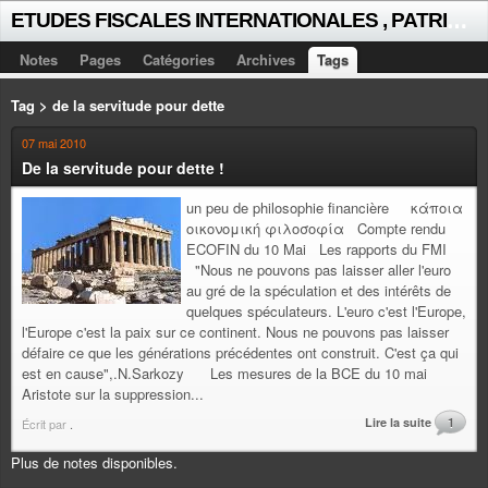
E
TUDES FISCALES INTERNATIONALES , PATRICK MICHAUD
Notes
Pages
Catégories
Archives
Tags
Tag > de la servitude pour dette
07 mai 2010
De la servitude pour dette !
un peu de philosophie financière κάποια
οικονομική φιλοσοφία Compte rendu
ECOFIN du 10 Mai Les rapports du FMI
"Nous ne pouvons pas laisser aller l'euro
au gré de la spéculation et des intérêts de
quelques spéculateurs. L'euro c'est l'Europe,
l'Europe c'est la paix sur ce continent. Nous ne pouvons pas laisser
défaire ce que les générations précédentes ont construit. C'est ça qui
est en cause",.N.Sarkozy Les mesures de la BCE du 10 mai
Aristote sur la suppression...
Lire la suite
1
Écrit par
.
Plus de notes disponibles.