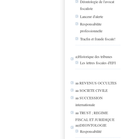
Déontologie de l'avocat
fiscaliste
Lanceur d'alerte
Responsabilite
professionnelle
Tracfin et fraude fiscale!
a)Historique des tribunes
Les lettres fiscales d'EFI
aa REVENUS OCCULTES
aa SOCIETE CIVILE
aa SUCCESSION
internationale
aa TRUST ; REGIME
FISCAL ET JURIDIQUE
aa)DEONTOLOGIE
Responsabilité