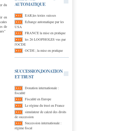
AUTOMATIQUE
ter du
EAR;les textes suisses
ir en
Echange automatique par les
scales
les de
USA
eurs"
FRANCE la mise en pratique
les 26 LOOPHOLES vus par
l'OCDE
OCDE ; la mise en pratique
SUCCESSION,DONATION
ET TRUST
Donation internationale :
fiscalité
Fiscalité en Europe
Le régime du trust en France
simulateur de calcul des droits
de succession
Succession internationale :
régime fiscal