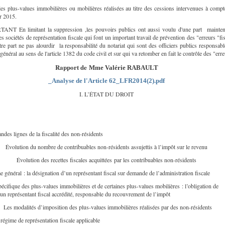
les plus-values immobilières ou mobilières réalisées au titre des cessions intervenues à comp
er 2015.
NT En limitant la suppression ,les pouvoirs publics ont aussi voulu d'une part mainten
es sociétés de représentation fiscale qui font un important travail de prévention des "erreurs "fi
tre part ne pas alourdir la responsabilité du notariat qui sont des officiers publics responsab
t général au sens de l'article 1382 du code civil et sur qui va retomber en fait le contrôle des "err
Rapport de
Mme Valérie RABAULT
_Analyse de l'Article 62_LFR2014(2).pdf
I. L’ÉTAT DU DROIT
ndes lignes de la fiscalité des non-résidents
Évolution du nombre de contribuables non-résidents assujettis à l’impôt sur le revenu
Évolution des recettes fiscales acquittées par les contribuables non-résidents
e général : la désignation d’un représentant fiscal sur demande de l’administration fiscale
pécifique des plus-values immobilières et de certaines plus-values mobilières : l’obligation de
 un représentant fiscal accrédité, responsable du recouvrement de l’impôt
Les modalités d’imposition des plus-values immobilières réalisées par des non-résidents
régime de représentation fiscale applicable