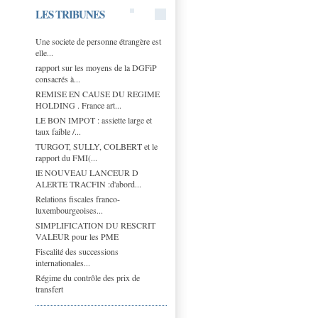
LES TRIBUNES
Une societe de personne étrangère est
elle...
rapport sur les moyens de la DGFiP
consacrés à...
REMISE EN CAUSE DU REGIME
HOLDING . France art...
LE BON IMPOT : assiette large et
taux faible /...
TURGOT, SULLY, COLBERT et le
rapport du FMI(...
lE NOUVEAU LANCEUR D
ALERTE TRACFIN :d'abord...
Relations fiscales franco-
luxembourgeoises...
SIMPLIFICATION DU RESCRIT
VALEUR pour les PME
Fiscalité des successions
internationales...
Régime du contrôle des prix de
transfert