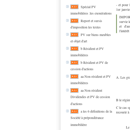
- et pour 
Spécial PV
1er janvi
immobilières :les exonérations
IMPORTA
Report et sursis
survie l
et d'au
d'imposition les textes
l'intérê
PV sur biens meubles
et objet d'art
b Résident et PV
immobilières
b Résident et PV de
cession d'actions
aa Non résident et PV
A. Les gra
immobilières
aa Non résident
Dividendes et PV de cession
B le régim
d'actions
C le cas s
a les 6 définitions de la
recourir à
Société à prépondérance
immobilière
Le 