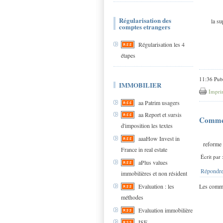
Régularisation des
la sup
comptes etrangers
Régularisation les 4
étapes
11:36 Pub
IMMOBILIER
Impri
aa Patrim usagers
aa Report et sursis
Comme
d'imposition les textes
aaaHow Invest in
reforme 
France in real estate
Écrit par
aPlus values
Répondre
immobilières et non résident
Les comme
Evaluation : les
méthodes
Evaluation immobilière
ISF