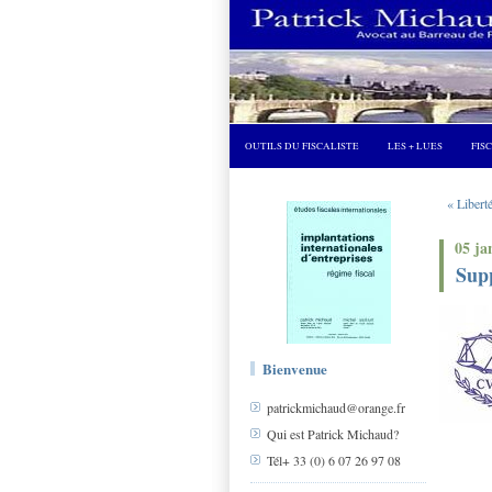
OUTILS DU FISCALISTE
LES + LUES
FIS
« Liberté
05 ja
Supp
Bienvenue
patrickmichaud@orange.fr
Qui est Patrick Michaud?
Tél+ 33 (0) 6 07 26 97 08