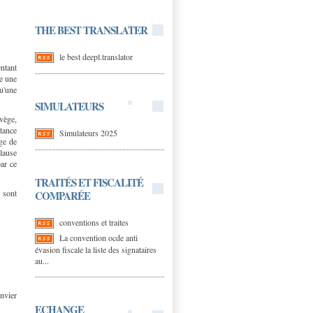
THE BEST TRANSLATER
le best deepl.translator
entant
ce une
u'une
SIMULATEURS
vège,
stance
Simulateurs 2025
ge de
lause
ar ce
TRAITÉS ET FISCALITÉ
 sont
COMPARÉE
conventions et traites
La convention ocde anti
évasion fiscale la liste des signataires
au...
nvier
ECHANGE