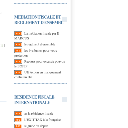
n
MEDIATION FISCALE ET
REGLEMENT D ENSEMBL
La médiation fiscale par E
MARCUS
le reglment d ensemble
(1)
|
les 9 tribunes pour votre
protection
Recours pour excesde pouvoir
le BOFIP
UE Action en manquement
contre un etat
RESIDENCE FISCALE
INTERNATIONALE
aa la résidence fiscale
L'EXIT TAX à la française
le guide du départ