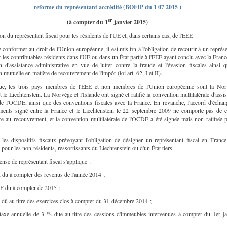
reforme du représentant accrédité (BOFIP du 1 07 2015 )
er
(à compter du 1
janvier 2015)
n du représentant fiscal pour les résidents de l'UE et, dans certains cas, de l'EEE
 conformer au droit de l'Union européenne, il est mis fin à l'obligation de recourir à un représ
r les contribuables résidents dans l'UE ou dans un État partie à l'EEE ayant conclu avec la Fran
n d'assistance administrative en vue de lutter contre la fraude et l'évasion fiscales ainsi q
 mutuelle en matière de recouvrement de l'impôt (loi art. 62, I et II).
ue, les trois pays membres de l'EEE et non membres de l'Union européenne sont la Nor
et le Liechtenstein. La Norvège et l'Islande ont signé et ratifié la convention multilatérale d'assi
de l'OCDE, ainsi que des conventions fiscales avec la France. En revanche, l'accord d'échan
ments signé entre la France et le Liechtenstein le 22 septembre 2009 ne comporte pas de c
nce au recouvrement, et la convention multilatérale de l'OCDE a été signée mais non ratifiée p
, les dispositifs fiscaux prévoyant l'obligation de désigner un représentant fiscal en France
pour les non-résidents, ressortissants du Liechtenstein ou d'un État tiers.
ense de représentant fiscal s'applique :
R dû à compter des revenus de l'année 2014 ;
SF dû à compter de 2015 ;
S dû au titre des exercices clos à compter du 31 décembre 2014 ;
 taxe annuelle de 3 % due au titre des cessions d'immeubles intervenues à compter du 1er ja