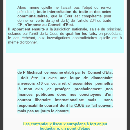
Alors même qu'elle ne faisait pas l'objet du renvoi
préjudiciel,
toute interprétation du traité et des actes
communautaires,
que la Cour est compétente pour
donner en vertu du a) et du b) de l'article 234 du traité
CE,
s'impose au Conseil d'Etat.
Il appartient
ensuite
à la juridiction nationale, saisie du principal,
éclairée par l'arrêt de la Cour, de
qualifier les faits,
en procédant,
le cas échéant, aux investigations contradictoires qu'elle est à
même d'ordonner.
de P Michaud ce résumé établi par le Conseil d'Etat
doit être lu avec une loupe de diamantaire
anversois x10 car cet arrêt d' assemblée permettra
,à mon avis ,de protéger ,prochainement ,nos
finances publiques donc nos concitoyens d'un
courant libertaire internationaliste mais sans
responsabilité courant dont la CJUE se fait souvent
mais pas toujours le chantre
Les contentieux fiscaux européens à fort enjeu
budgétaire: un point d'étape