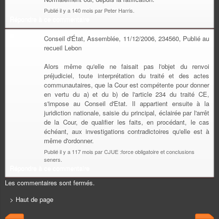
Publié il y a 140 mois par Peter Harris.
Répondre à ce commentaire
Conseil d'État, Assemblée, 11/12/2006, 234560, Publié au
recueil Lebon
Alors même qu'elle ne faisait pas l'objet du renvoi
préjudiciel, toute interprétation du traité et des actes
communautaires, que la Cour est compétente pour donner
en vertu du a) et du b) de l'article 234 du traité CE,
s'impose au Conseil d'Etat. Il appartient ensuite à la
juridiction nationale, saisie du principal, éclairée par l'arrêt
de la Cour, de qualifier les faits, en procédant, le cas
échéant, aux investigations contradictoires qu'elle est à
même d'ordonner.
Publié il y a 117 mois par CJUE :force obligatoire et conclusions
seners.
Répondre à ce commentaire
Les commentaires sont fermés.
> Haut de page