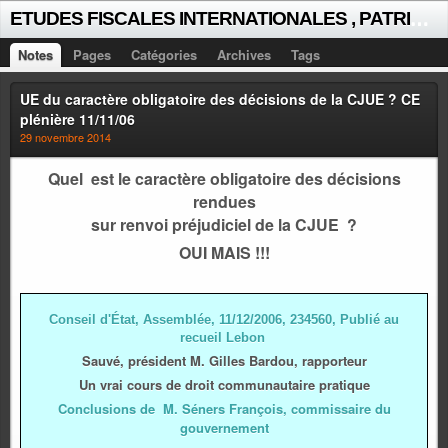
E
TUDES FISCALES INTERNATIONALES , PATRICK MICHAUD
Notes
Pages
Catégories
Archives
Tags
UE du caractère obligatoire des décisions de la CJUE ? CE
plénière 11/11/06
29 novembre 2014
Quel est le caractère obligatoire des décisions
rendues
sur renvoi préjudiciel de la CJUE ?
OUI MAIS !!!
Conseil d'État, Assemblée, 11/12/2006, 234560, Publié au
recueil Lebon
Sauvé, président M. Gilles Bardou, rapporteur
Un vrai cours de droit communautaire pratique
Conclusions de M. Séners François, commissaire du
gouvernement