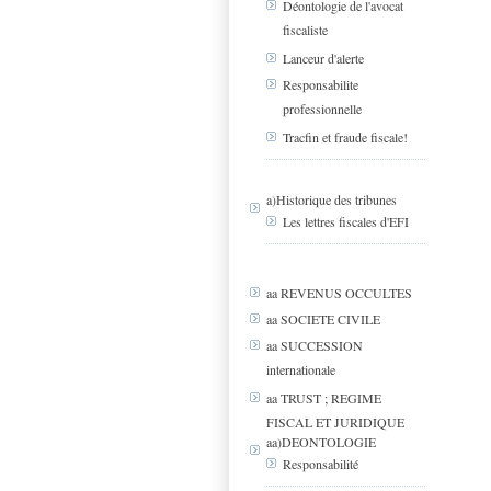
Déontologie de l'avocat
fiscaliste
Lanceur d'alerte
Responsabilite
professionnelle
Tracfin et fraude fiscale!
a)Historique des tribunes
Les lettres fiscales d'EFI
aa REVENUS OCCULTES
aa SOCIETE CIVILE
aa SUCCESSION
internationale
aa TRUST ; REGIME
FISCAL ET JURIDIQUE
aa)DEONTOLOGIE
Responsabilité