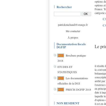
options de
options et
Rechercher
France. To
catégorie 
CA
patrickmichaud@orange.fr
CA
Me contacter
À propos
Documentation fiscale
Le pri
DGFIP
Brochure pratique
2018
il résulte
ETUDES ET
la convent
STATISTIQUES
britanniqu
souscripti
Les documentations
arrêté par
officielles de la DGI
l'exercice
en princip
PRECIS DGFIP 2018
date à laqu
laquelle l
d'options o
NON RESIDENT
il est en 