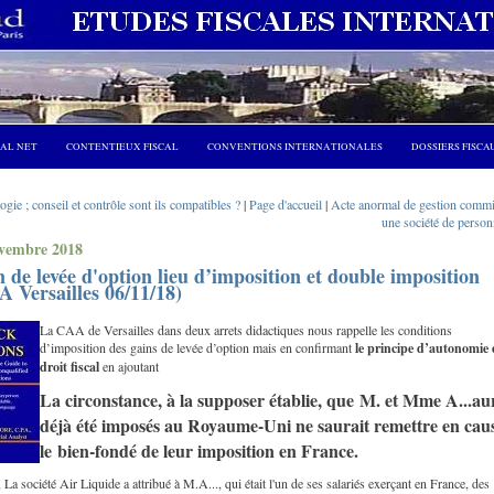
CAL NET
CONTENTIEUX FISCAL
CONVENTIONS INTERNATIONALES
DOSSIERS FISCA
gie ; conseil et contrôle sont ils compatibles ?
|
Page d'accueil
|
Acte anormal de gestion commi
une société de person
ovembre 2018
 de levée d'option lieu d’imposition et double imposition
 Versailles 06/11/18)
La CAA de Versailles dans deux arrets didactiques nous rappelle les conditions
d’imposition des gains de levée d’option mais en confirmant
le principe d’autonomie
droit fiscal
en ajoutant
La circonstance, à la supposer établie, que M. et Mme A...au
déjà été imposés au Royaume-Uni ne saurait remettre en cau
le bien-fondé de leur imposition en France.
 La société Air Liquide a attribué à M.A..., qui était l'un de ses salariés exerçant en France, des