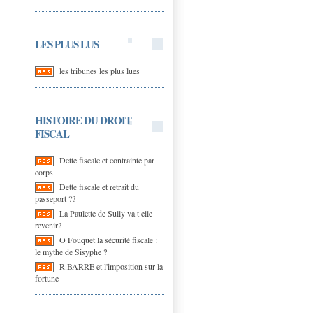
LES PLUS LUS
les tribunes les plus lues
HISTOIRE DU DROIT
FISCAL
Dette fiscale et contrainte par
corps
Dette fiscale et retrait du
passeport ??
La Paulette de Sully va t elle
revenir?
O Fouquet la sécurité fiscale :
le mythe de Sisyphe ?
R.BARRE et l'imposition sur la
fortune