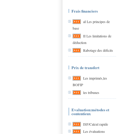
Frais financiers
aI Les principes de
base
II Les limitations de
déduction
Rabotage des déficits
Prix de transfert
Les imprimés,les
BOFIP
les tribunes
Evaluation:métodes et
contentieux
ISF/Calcul rapide
Les évaluations