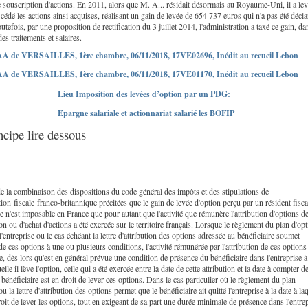
 souscription d'actions. En 2011, alors que M. A... résidait désormais au Royaume-Uni, il a lev
 cédé les actions ainsi acquises, réalisant un gain de levée de 654 737 euros qui n'a pas été décla
utefois, par une proposition de rectification du 3 juillet 2014, l'administration a taxé ce gain, da
des traitements et salaires.
A de VERSAILLES, 1ère chambre, 06/11/2018, 17VE02696, Inédit au recueil Lebon
A de VERSAILLES, 1ère chambre, 06/11/2018, 17VE01170, Inédit au recueil Lebon
Lieu Imposition des levées d’option par un PDG:
Epargne salariale et actionnariat salarié les BOFIP
ncipe lire dessous
 de la combinaison des dispositions du code général des impôts et des stipulations de
ion fiscale franco-britannique précitées que le gain de levée d'option perçu par un résident fisca
e n'est imposable en France que pour autant que l'activité que rémunère l'attribution d'options d
on ou d'achat d'actions a été exercée sur le territoire français. Lorsque le règlement du plan d'op
 l'entreprise ou le cas échéant la lettre d'attribution des options adressée au bénéficiaire soumet
 de ces options à une ou plusieurs conditions, l'activité rémunérée par l'attribution de ces options 
e, dès lors qu'est en général prévue une condition de présence du bénéficiaire dans l'entreprise à
elle il lève l'option, celle qui a été exercée entre la date de cette attribution et la date à compter d
e bénéficiaire est en droit de lever ces options. Dans le cas particulier où le règlement du plan
u la lettre d'attribution des options permet que le bénéficiaire ait quitté l'entreprise à la date à la
droit de lever les options, tout en exigeant de sa part une durée minimale de présence dans l'entre