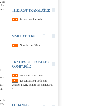
é les
ré en
ns la
THE BEST TRANSLATER
le best deepl.translator
SIMULATEURS
Simulateurs 2025
TRAITÉS ET FISCALITÉ
COMPARÉE
l
e
conventions et traites
tions
La convention ocde anti
évasion fiscale la liste des signataires
est,
au...
 la
e
quelle
prise
ECHANGE