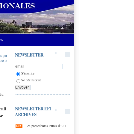
UX
NEWSLETTER
s par
nes »
S'inscrire
Se désinscrire
 du
rait
NEWSLETTER EFI
ARCHIVES
se
Les précédentes lettres d'EFI