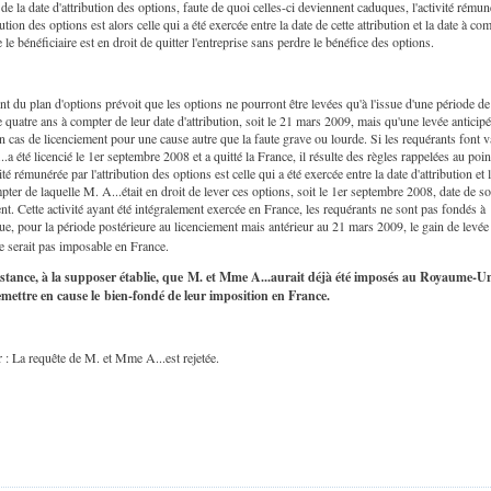
de la date d'attribution des options, faute de quoi celles-ci deviennent caduques, l'activité rémun
bution des options est alors celle qui a été exercée entre la date de cette attribution et la date à co
e le bénéficiaire est en droit de quitter l'entreprise sans perdre le bénéfice des options.
nt du plan d'options prévoit que les options ne pourront être levées qu'à l'issue d'une période de
 quatre ans à compter de leur date d'attribution, soit le 21 mars 2009, mais qu'une levée anticipé
n cas de licenciement pour une cause autre que la faute grave ou lourde. Si les requérants font v
.a été licencié le 1er septembre 2008 et a quitté la France, il résulte des règles rappelées au poin
ité rémunérée par l'attribution des options est celle qui a été exercée entre la date d'attribution et 
pter de laquelle M. A...était en droit de lever ces options, soit le 1er septembre 2008, date de s
nt. Cette activité ayant été intégralement exercée en France, les requérants ne sont pas fondés à
ue, pour la période postérieure au licenciement mais antérieur au 21 mars 2009, le gain de levée
e serait pas imposable en France.
stance, à la supposer établie, que M. et Mme A...aurait déjà été imposés au Royaume-U
emettre en cause le bien-fondé de leur imposition en France.
r : La requête de M. et Mme A...est rejetée.