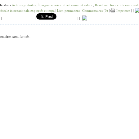
lié dans
Actions gratuites
,
Épargne salariale et actionnariat salarié
,
Résidence fiscale international
fiscale internationale,expatriés et impa
|
Lien permanent
|
Commentaires (0)
|
Imprimer
|
|
k
|
|
|
|
|
ntaires sont fermés.