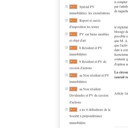
à compter 
par l'attri
Spécial PV
de laquell
immobilières :les exonérations
Report et sursis
d'imposition les textes
le règleme
blocage de
PV sur biens meubles
possible e
et objet d'art
que M. A..
que l'activ
b Résident et PV
date à com
immobilières
licencieme
soutenir q
b Résident et PV de
d'option n
cession d'actions
La circon
aa Non résident et PV
saurait r
immobilières
aa Non résident
Article 1e
Dividendes et PV de cession
d'actions
a les 6 définitions de la
Société à prépondérance
immobilière