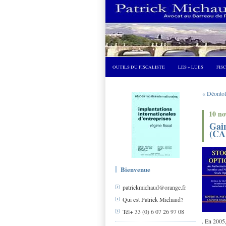
OUTILS DU FISCALISTE
LES + LUES
FIS
« Déontolo
10 n
Gain
(CAA
Bienvenue
patrickmichaud@orange.fr
Qui est Patrick Michaud?
Tél+ 33 (0) 6 07 26 97 08
. En 2005,