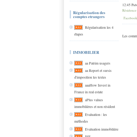
12:45 Pub
Résidence 
Régularisation des
comptes etrangers
Faceboo
Régularisation les 4
étapes
Les comme
IMMOBILIER
aa Patrim usagers
aa Report et sursis
d'imposition les textes
aaaHow Invest in
France in real estate
aPlus values
immobilières et non résident
Evaluation : les
méthodes
Evaluation immobilière
ISF