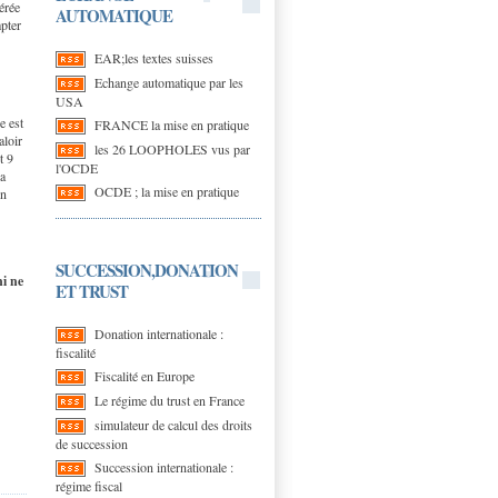
érée
AUTOMATIQUE
mpter
EAR;les textes suisses
Echange automatique par les
USA
e est
FRANCE la mise en pratique
aloir
les 26 LOOPHOLES vus par
t 9
l'OCDE
la
OCDE ; la mise en pratique
on
SUCCESSION,DONATION
ni ne
ET TRUST
Donation internationale :
fiscalité
Fiscalité en Europe
Le régime du trust en France
simulateur de calcul des droits
de succession
Succession internationale :
régime fiscal