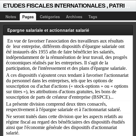
E
TUDES FISCALES INTERNATIONALES , PATRICK MICHAUD
Notes
Pages
Catégories
Archives
Tags
Epargne salariale et actionnariat salarié
En vue de favoriser l'association des travailleurs aux résultats
de leur entreprise, différents dispositifs d'épargne salariale ont
été instaurés dès 1955 afin de faire bénéficier les salariés,
indépendamment de la rémunération de leur travail, des progrès
économiques réalisés par les entreprises. Il s'agit de la
participation, de l'intéressement et des plans d'épargne salariale.
A ces dispositifs s'ajoutent ceux tendant à favoriser l'actionnariat
du personnel dans les entreprises, tels que les options de
souscription ou d'achat d'actions (« stock-options » ou « options
sur titres »), les attributions d'actions gratuites, les bons de
souscription de parts de créateur d'entreprise (BSPCE)...
La présente division comprend deux titres consacrés,
respectivement à l'épargne salariale et à l'actionnariat salarié.
Ne seront traités dans cette division que les aspects relatifs au
régime fiscal au regard des bénéficiaires des dispositifs étudiés
ainsi que l'économie générale des dispositifs d'actionnariat
salarié.