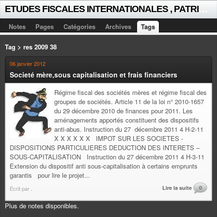
E
TUDES FISCALES INTERNATIONALES , PATRICK MICHAUD
Notes
Pages
Catégories
Archives
Tags
Tag > res 2009 38
06 janvier 2012
Societé mère,sous capitalisation et frais financiers
Régime fiscal des sociétés mères et régime fiscal des
groupes de sociétés. Article 11 de la loi n° 2010-1657
du 29 décembre 2010 de finances pour 2011. Les
aménagements apportés constituent des dispositifs
anti-abus. Instruction du 27 décembre 2011 4 H-2-11
X X X X X X IMPOT SUR LES SOCIETES -
DISPOSITIONS PARTICULIERES DEDUCTION DES INTERETS –
SOUS-CAPITALISATION Instruction du 27 décembre 2011 4 H-3-11
Extension du dispositif anti sous-capitalisation à certains emprunts
garantis pour lire le projet...
Lire la suite
0
Écrit par
.
Plus de notes disponibles.