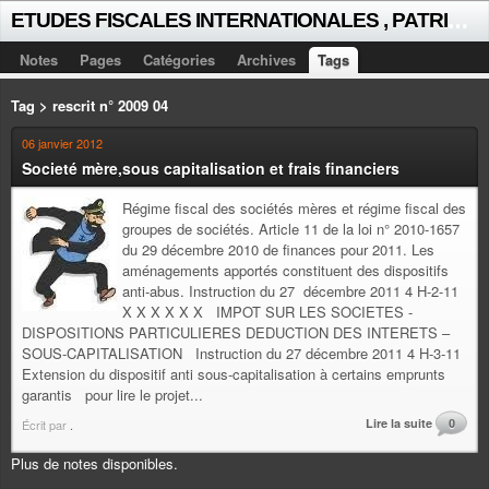
E
TUDES FISCALES INTERNATIONALES , PATRICK MICHAUD
Notes
Pages
Catégories
Archives
Tags
Tag > rescrit n° 2009 04
06 janvier 2012
Societé mère,sous capitalisation et frais financiers
Régime fiscal des sociétés mères et régime fiscal des
groupes de sociétés. Article 11 de la loi n° 2010-1657
du 29 décembre 2010 de finances pour 2011. Les
aménagements apportés constituent des dispositifs
anti-abus. Instruction du 27 décembre 2011 4 H-2-11
X X X X X X IMPOT SUR LES SOCIETES -
DISPOSITIONS PARTICULIERES DEDUCTION DES INTERETS –
SOUS-CAPITALISATION Instruction du 27 décembre 2011 4 H-3-11
Extension du dispositif anti sous-capitalisation à certains emprunts
garantis pour lire le projet...
Lire la suite
0
Écrit par
.
Plus de notes disponibles.