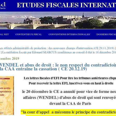
CAL NET
CONTENTIEUX FISCAL
CONVENTIONS INTERNATIONALES
DOSSIERS FISCA
Les référés administratifs de protection : des nouveaux champs d'intervention (CE 29.11.2019)
l
|
La médiation fiscale par Edouard MARCUS (conférence au conseil d état le 18 décembre 201
cembre 2019
WENDEL et abus de droit : le non respect du contradictoi
la CAA entraîne la cassation ( CE 20.12.19)
Les lettres fiscales d'EFI Pour lire les tribunes antérieures cliq
Pour recevoir la lettre EFI, inscrivez-vous en haut à droite
le 20 décembre le CE a annulé pour vice de forme ne
affaires (WENDEL) d'abus de droit qui sont renvoyé
devant la CAA de Paris
"la cour d'appel a méconnu le principe du contradicto