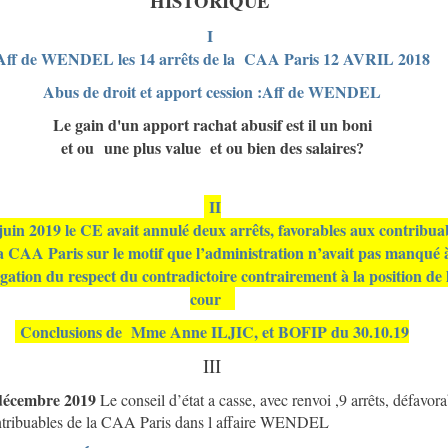
HISTORIQUE
I
Aff de WENDEL les 14 arrêts de la CAA Paris 12 AVRIL 2018
Abus de droit et apport cession :Aff de WENDEL
Le gain d'un apport rachat abusif est il un boni
et ou une plus value et ou bien des salaires?
II
juin 2019 le CE avait annulé deux arrêts, favorables aux contribua
a CAA Paris sur le motif que l’administration n’avait pas manqué 
igation du respect du contradictoire contrairement à la position de 
cour
Conclusions de Mme Anne ILJIC, et BOFIP du 30.10.19
III
décembre 2019
Le conseil d’état a casse, avec renvoi ,9 arrêts, défavora
tribuables de la CAA Paris dans l affaire WENDEL