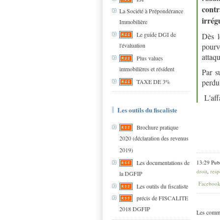
cont
La Société à Prépondérance
irrég
Immobilière
Le guide DGI de
Dès l
l'évaluation
pourv
attaqu
Plus values
immobilières et résident
Par s
perdu 
TAXE DE 3%
L'affa
Les outils du fiscaliste
Brochure pratique
2020 (déclaration des revenus
2019)
13:29 Pub
Les documentations de
droit
,
resp
la DGFIP
Faceboo
Les outils du fiscaliste
précis de FISCALITE
2018 DGFIP
Les comme