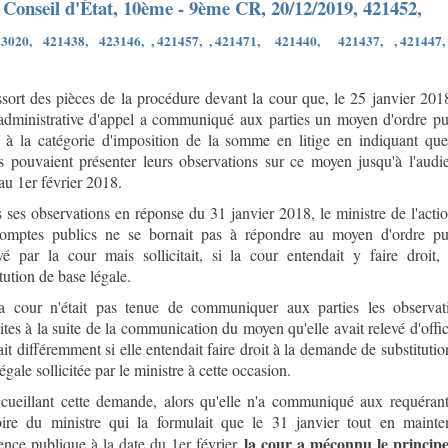
Conseil d'État, 10ème - 9ème CR, 20/12/2019, 421452,
3020,
421438,
423146,
, 421457,
, 421471,
421440,
421437,
, 421447,
ssort des pièces de la procédure devant la cour que, le 25 janvier 2018
administrative d'appel a communiqué aux parties un moyen d'ordre pu
if à la catégorie d'imposition de la somme en litige en indiquant que
es pouvaient présenter leurs observations sur ce moyen jusqu'à l'audi
au 1er février 2018.
ses observations en réponse du 31 janvier 2018, le ministre de l'actio
omptes publics ne se bornait pas à répondre au moyen d'ordre pu
vé par la cour mais sollicitait, si la cour entendait y faire droit,
tution de base légale.
 cour n'était pas tenue de communiquer aux parties les observat
tes à la suite de la communication du moyen qu'elle avait relevé d'office
ait différemment si elle entendait faire droit à la demande de substitutio
égale sollicitée par le ministre à cette occasion.
cueillant cette demande, alors qu'elle n'a communiqué aux requérant
re du ministre qui la formulait que le 31 janvier tout en mainte
la cour a méconnu le princip
ence publique à la date du 1er février,