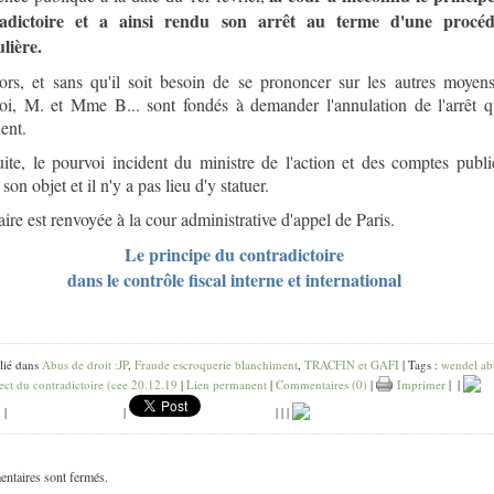
radictoire et a ainsi rendu son arrêt au terme d'une procé
ulière.
ors, et sans qu'il soit besoin de se prononcer sur les autres moyen
oi, M. et Mme B... sont fondés à demander l'annulation de l'arrêt qu
ent.
uite, le pourvoi incident du ministre de l'action et des comptes publi
son objet et il n'y a pas lieu d'y statuer.
ire est renvoyée à la cour administrative d'appel de Paris.
Le principe du contradictoire
dans le contrôle fiscal interne et international
lié dans
Abus de droit :JP
,
Fraude escroquerie blanchiment
,
TRACFIN et GAFI
| Tags :
wendel ab
ect du contradictoire (cee 20.12.19
|
Lien permanent
|
Commentaires (0)
|
Imprimer
|
|
k
|
|
|
|
|
ntaires sont fermés.