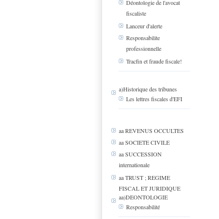
Déontologie de l'avocat
fiscaliste
Lanceur d'alerte
Responsabilite
professionnelle
Tracfin et fraude fiscale!
a)Historique des tribunes
Les lettres fiscales d'EFI
aa REVENUS OCCULTES
aa SOCIETE CIVILE
aa SUCCESSION
internationale
aa TRUST ; REGIME
FISCAL ET JURIDIQUE
aa)DEONTOLOGIE
Responsabilité