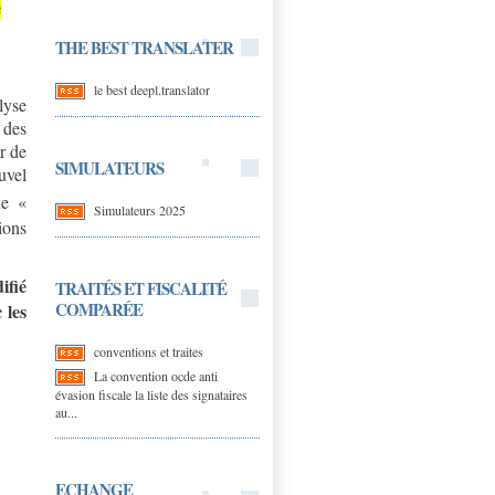
e
THE BEST TRANSLATER
le best deepl.translator
lyse
 des
r de
SIMULATEURS
uvel
ne «
Simulateurs 2025
ions
ifié
TRAITÉS ET FISCALITÉ
COMPARÉE
 les
conventions et traites
La convention ocde anti
évasion fiscale la liste des signataires
au...
ECHANGE