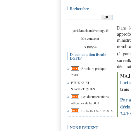
Rechercher
Dans l
patrickmichaud@orange.fr
approf
Me contacter
ministr
nombre
À propos
(à para
Documentation fiscale
DGFIP
surveil
déclar
Brochure pratique
MAJ 
2018
l'art
ETUDES ET
trois
STATISTIQUES
Les documentations
Par a
officielles de la DGI
décla
PRECIS DGFIP 2018
24.10
NON RESIDENT