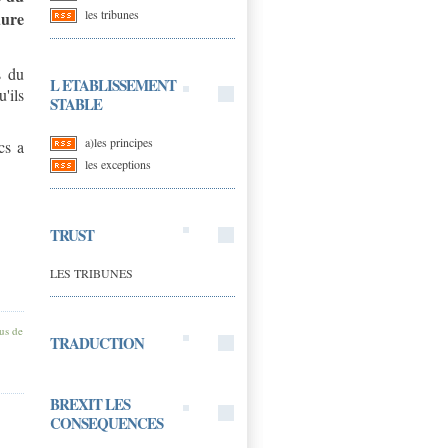
les tribunes
dure
s du
L ETABLISSEMENT
'ils
STABLE
a)les principes
cs a
les exceptions
TRUST
LES TRIBUNES
us de
TRADUCTION
BREXIT LES
CONSEQUENCES