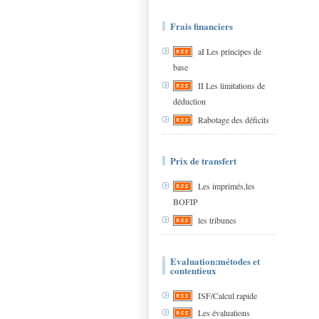
Frais financiers
aI Les principes de
base
II Les limitations de
déduction
Rabotage des déficits
Prix de transfert
Les imprimés,les
BOFIP
les tribunes
Evaluation:métodes et
contentieux
ISF/Calcul rapide
Les évaluations