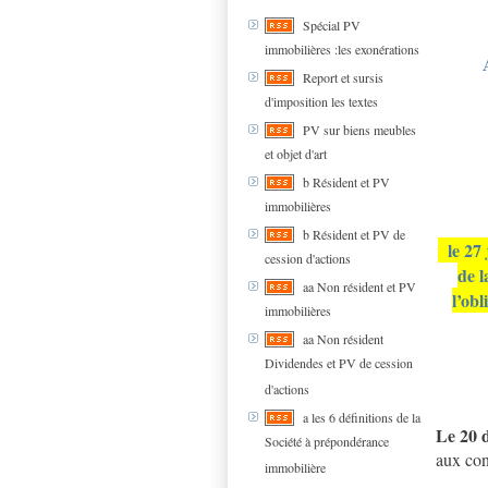
Spécial PV
immobilières :les exonérations
Report et sursis
d'imposition les textes
PV sur biens meubles
et objet d'art
b Résident et PV
immobilières
b Résident et PV de
le 27 
cession d'actions
de l
aa Non résident et PV
l’obl
immobilières
aa Non résident
Dividendes et PV de cession
d'actions
a les 6 définitions de la
Le 20 
Société à prépondérance
aux con
immobilière