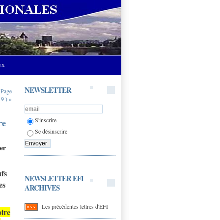
UX
NEWSLETTER
|
Page
9 ) »
S'inscrire
re
Se désinscrire
uer
ufs
NEWSLETTER EFI
es
ARCHIVES
Les précédentes lettres d'EFI
ire