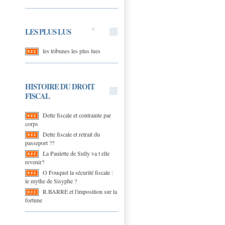
LES PLUS LUS
les tribunes les plus lues
HISTOIRE DU DROIT
FISCAL
Dette fiscale et contrainte par
corps
Dette fiscale et retrait du
passeport ??
La Paulette de Sully va t elle
revenir?
O Fouquet la sécurité fiscale :
le mythe de Sisyphe ?
R.BARRE et l'imposition sur la
fortune