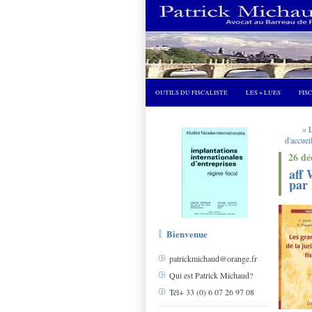
OUTILS DU FISCALISTE
LES + LUES
FIS
« 
d'accuei
26 dé
aff 
par 
Bienvenue
patrickmichaud@orange.fr
Qui est Patrick Michaud?
Tél+ 33 (0) 6 07 26 97 08