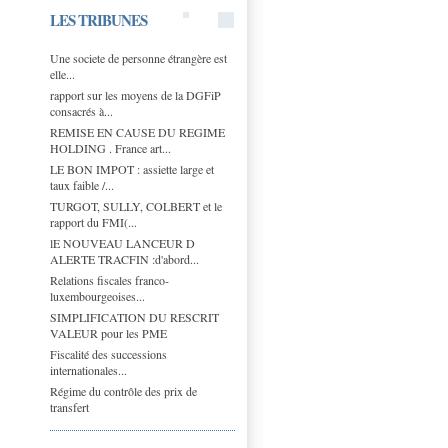
LES TRIBUNES
Une societe de personne étrangère est
elle...
rapport sur les moyens de la DGFiP
consacrés à...
REMISE EN CAUSE DU REGIME
HOLDING . France art...
LE BON IMPOT : assiette large et
taux faible /...
TURGOT, SULLY, COLBERT et le
rapport du FMI(...
lE NOUVEAU LANCEUR D
ALERTE TRACFIN :d'abord...
Relations fiscales franco-
luxembourgeoises...
SIMPLIFICATION DU RESCRIT
VALEUR pour les PME
Fiscalité des successions
internationales...
Régime du contrôle des prix de
transfert