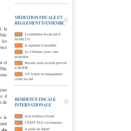
MEDIATION FISCALE ET
REGLEMENT D ENSEMBL
, la
La médiation fiscale par E
blic
MARCUS
 les
le reglment d ensemble
ence
les 9 tribunes pour votre
protection
n et
Recours pour excesde pouvoir
le BOFIP
blic
UE Action en manquement
 une
contre un etat
ions
, il
RESIDENCE FISCALE
n de
INTERNATIONALE
aa la résidence fiscale
s le
L'EXIT TAX à la française
nant
le guide du départ
e du