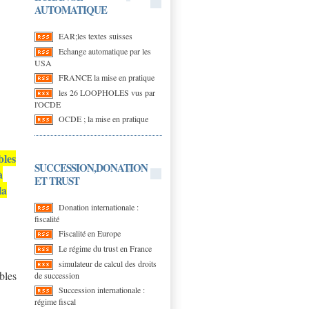
AUTOMATIQUE
EAR;les textes suisses
Echange automatique par les
USA
FRANCE la mise en pratique
les 26 LOOPHOLES vus par
l'OCDE
OCDE ; la mise en pratique
bles
SUCCESSION,DONATION
à
ET TRUST
la
Donation internationale :
fiscalité
Fiscalité en Europe
Le régime du trust en France
simulateur de calcul des droits
bles
de succession
Succession internationale :
régime fiscal