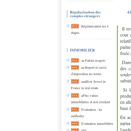
Régularisation des
42
comptes etrangers
Régularisation les 4
Il re
étapes
cour 
relat
parti
IMMOBILIER
fixée 
aa Patrim usagers
Dans 
aa Report et sursis
des c
d'imposition les textes
soule
substi
aaaHow Invest in
France in real estate
Si la
produi
aPlus values
en all
immobilières et non résident
base l
Evaluation : les
méthodes
En ac
mémoi
Evaluation immobilière
l'audi
ISF