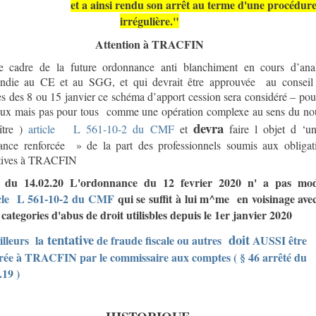
et a ainsi rendu son arrêt au terme d'une procédur
irrégulière."
Attention à TRACFIN
e cadre de la future ordonnance anti blanchiment en cours d’ana
ondie au CE et au SGG, et qui devrait être approuvée au conseil
es des 8 ou 15 janvier ce schéma d’apport cession sera considéré – pou
ux mais pas pour tous comme une opération complexe au sens du no
devra
ître )
article L 561-10-2 du CMF
et
faire l objet d ‘u
lance renforcée » de la part des professionnels soumis aux obligat
atives à TRACFIN
du 14.02.20 L'ordonnance du 12 fevrier 2020 n' a pas mod
icle L 561-10-2 du CMF
qui se suffit à lui m^me en voisinage avec
 categories d'abus de droit utilisbles depuis le 1er janvier 2020
tentative
doit
illeurs la
de fraude fiscale ou autres
AUSSI être
rée à TRACFIN par le commissaire aux comptes ( § 46 arrêté du
.19 )