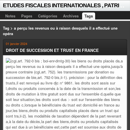
E
TUDES FISCALES INTERNATIONALES , PATRICK MICHAUD
Notes
Pages
Catégories
Archives
Tags
Tag > a perçu les revenus ou à raison desquels il a effectué une
opéra
01 janvier 2024
DROIT DE SUCCESSION ET TRUST EN FRANCE