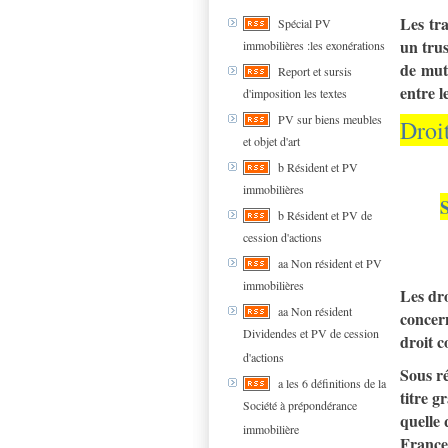
Les tr
Spécial PV
un trus
immobilières :les exonérations
de mut
Report et sursis
entre l
d'imposition les textes
PV sur biens meubles
Droit
et objet d'art
b Résident et PV
immobilières
b Résident et PV de
cession d'actions
aa Non résident et PV
immobilières
Les dro
aa Non résident
concern
Dividendes et PV de cession
droit 
d'actions
Sous ré
a les 6 définitions de la
titre g
Société à prépondérance
quelle 
immobilière
France