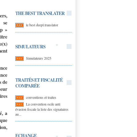
THE BEST TRANSLATER
ers,
l se
le best deepl.translator
ip »
itre
u(x)
SIMULATEURS
ment
Simulateurs 2025
ence
ance
TRAITÉS ET FISCALITÉ
s de
COMPARÉE
ueur
ires
conventions et traites
La convention ocde anti
évasion fiscale la liste des signataires
é, a
au...
nque
ion,
ECHANGE