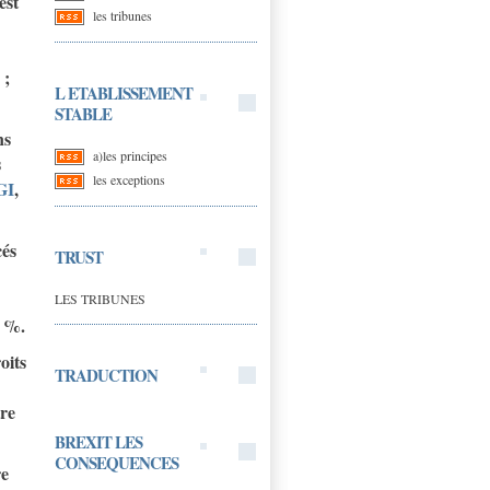
est
les tribunes
 ;
L ETABLISSEMENT
STABLE
ns
a)les principes
s
les exceptions
GI
,
cés
TRUST
LES TRIBUNES
0 %.
oits
TRADUCTION
tre
BREXIT LES
CONSEQUENCES
re