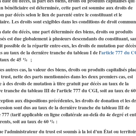
 la date du décès, la part des biens, droits ou produits capitalisés qui 
n bénéficiaire est déterminée, cette part est soumise aux droits de
n par décès selon le lien de parenté entre le constituant et le
iaire. Les droits sont exigibles dans les conditions de droit commun
 la date du décès, une part déterminée des biens, droits ou produits
isés est due globalement à plusieurs descendants du constituant, sa
oit possible de la répartir entre-eux, les droits de mutation par décè
s au taux de la dernière tranche du tableau I de l'
article 777
du C
u taux de 45 % ;
les autres cas, la valeur des biens, droits ou produits capitalisés pla
 trust, nette des parts mentionnées dans les deux premiers cas, est
 à des droits de mutation à titre gratuit par décès au taux de la
e tranche du tableau III de l'article 777 du CGI, soit au taux de 6
eption aux dispositions précédentes, les droits de donation et les dr
ession sont dus au taux de la dernière tranche du tableau III de
le 777 (tarif applicable en ligne collatérale au-delà du 4e degré et en
ents, soit au taux de 60 % :
ue l'administrateur du trust est soumis à la loi d'un État ou territoi