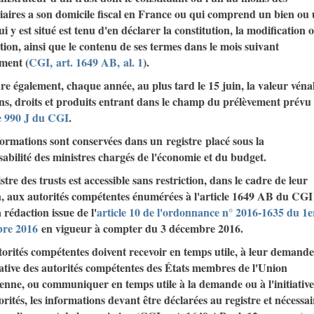
iaires a son domicile fiscal en France ou qui comprend un bien ou
ui y est situé est tenu d'en déclarer la constitution, la modification 
ction, ainsi que le contenu de ses termes dans le mois suivant
ment (
CGI,
art. 1649 AB
,
al. 1
).
are également, chaque année, au plus tard le 15 juin, la valeur véna
ns, droits et produits entrant dans le champ du prélèvement prévu
le 990 J du CGI
.
ormations sont conservées dans un registre placé sous la
abilité des ministres chargés de l'économie et du budget.
stre des trusts est accessible sans restriction, dans le cadre de leur
n, aux autorités compétentes énumérées à l'article 1649 AB du CGI
 rédaction issue de l'
article 10 de l'ordonnance n° 2016-1635 du 1e
re 2016
en vigueur à compter du 3 décembre 2016.
orités compétentes doivent recevoir en temps utile, à leur demand
tiative des autorités compétentes des États membres de l'Union
enne, ou communiquer en temps utile à la demande ou à l'initiative
orités, les informations devant être déclarées au registre et nécessai