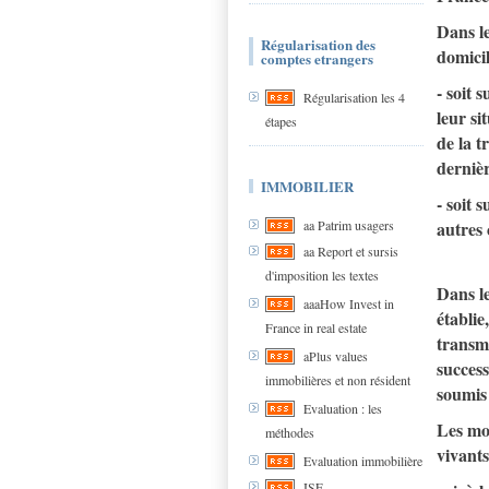
Dans le
Régularisation des
domicil
comptes etrangers
- soit 
Régularisation les 4
leur si
étapes
de la t
dernièr
IMMOBILIER
- soit 
autres 
aa Patrim usagers
aa Report et sursis
d'imposition les textes
Dans le
aaaHow Invest in
établie
France in real estate
transmi
aPlus values
success
immobilières et non résident
soumis
Evaluation : les
Les mod
méthodes
vivants
Evaluation immobilière
ISF