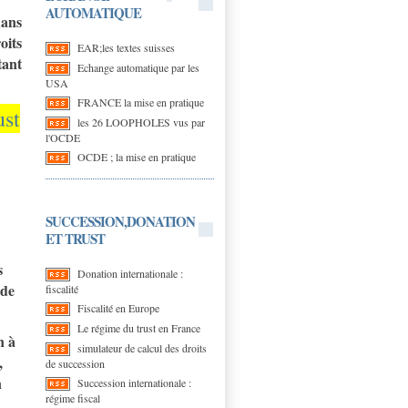
AUTOMATIQUE
dans
oits
EAR;les textes suisses
tant
Echange automatique par les
USA
FRANCE la mise en pratique
ust
les 26 LOOPHOLES vus par
l'OCDE
OCDE ; la mise en pratique
SUCCESSION,DONATION
ET TRUST
s
Donation internationale :
 de
fiscalité
Fiscalité en Europe
Le régime du trust en France
n à
simulateur de calcul des droits
,
de succession
n
Succession internationale :
régime fiscal