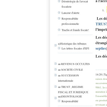
à l'acc
Déontologie de l'avocat
fiscaliste
Lanceur d'alerte
Les dé
Responsabilite
TRUST
professionnelle
l’impr
Tracfin et fraude fiscale!
Les déc
étrangè
a)Historique des tribunes
septies
Les lettres fiscales d'EFI
Les déc
aa REVENUS OCCULTES
aa SOCIETE CIVILE
14:20 | Ta
aa SUCCESSION
raison des
internationale
succession
aa TRUST ; REGIME
9861. les d
mutation à
FISCAL ET JURIDIQUE
l'ensemble
aa)DEONTOLOGIE
ou produit
Responsabilité
revenant a