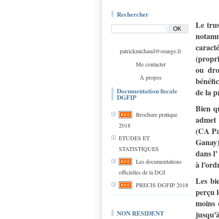
Rechercher
Le trus
notamm
caracté
patrickmichaud@orange.fr
(propri
Me contacter
ou dro
À propos
bénéfi
Documentation fiscale
de la p
DGFIP
Bien qu
Brochure pratique
admet 
2018
(CA Par
ETUDES ET
Ganay),
STATISTIQUES
dans l’
Les documentations
à l’ord
officielles de la DGI
Les bie
PRECIS DGFIP 2018
perçu l
moins 
NON RESIDENT
jusqu'