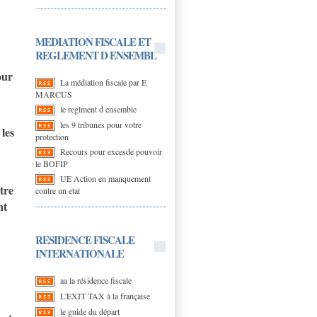
MEDIATION FISCALE ET
REGLEMENT D ENSEMBL
our
La médiation fiscale par E
MARCUS
le reglment d ensemble
les 9 tribunes pour votre
 les
protection
Recours pour excesde pouvoir
le BOFIP
UE Action en manquement
tre
contre un etat
nt
RESIDENCE FISCALE
INTERNATIONALE
aa la résidence fiscale
L'EXIT TAX à la française
le guide du départ