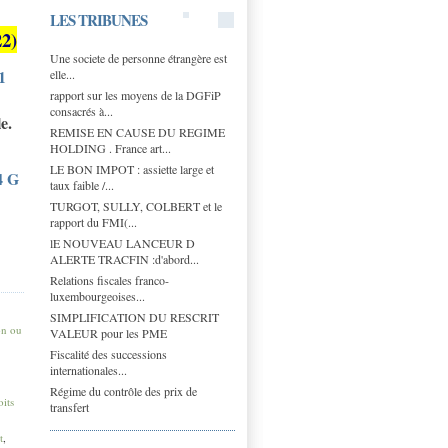
LES TRIBUNES
22)
Une societe de personne étrangère est
1
elle...
rapport sur les moyens de la DGFiP
consacrés à...
e.
REMISE EN CAUSE DU REGIME
HOLDING . France art...
LE BON IMPOT : assiette large et
4 G
taux faible /...
TURGOT, SULLY, COLBERT et le
rapport du FMI(...
lE NOUVEAU LANCEUR D
ALERTE TRACFIN :d'abord...
Relations fiscales franco-
luxembourgeoises...
SIMPLIFICATION DU RESCRIT
on ou
VALEUR pour les PME
Fiscalité des successions
internationales...
Régime du contrôle des prix de
oits
transfert
t
,