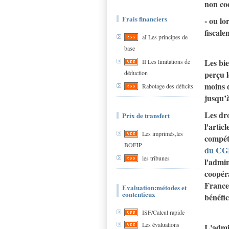
non coo
Frais financiers
- ou lo
fiscale
aI Les principes de
base
Les bie
II Les limitations de
déduction
perçu l
moins d
Rabotage des déficits
jusqu’à
Les dro
Prix de transfert
l'artic
Les imprimés,les
compéte
BOFIP
du CG
les tribunes
l'admin
coopéra
France
Evaluation:métodes et
contentieux
bénéfic
ISF/Calcul rapide
Les évaluations
L'admin