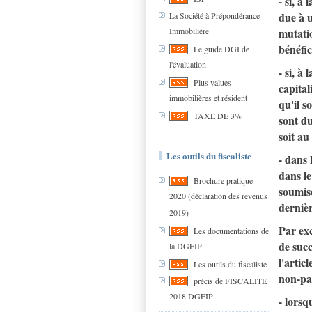
- si, à
due à u
La Société à Prépondérance
Immobilière
mutatio
bénéfic
Le guide DGI de
l'évaluation
- si, à
Plus values
capital
immobilières et résident
qu'il s
TAXE DE 3%
sont du
soit a
Les outils du fiscaliste
- dans 
dans le
Brochure pratique
soumise
2020 (déclaration des revenus
dernièr
2019)
Par exc
Les documentations de
de succ
la DGFIP
l'artic
Les outils du fiscaliste
non-par
précis de FISCALITE
2018 DGFIP
- lorsq