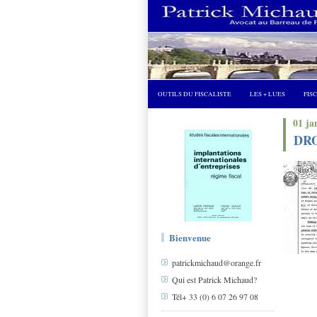
OUTILS DU FISCALISTE
LES + LUES
FIS
01 ja
DRO
Bienvenue
patrickmichaud@orange.fr
Qui est Patrick Michaud?
Tél+ 33 (0) 6 07 26 97 08