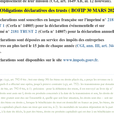
omplissement de leur mission (CGI, art. 1649 AB, al. 12 nouveau).
Obligations déclaratives des trusts ( BOFIP 30 MARS 20
clarations sont souscrites en langue française sur l’imprimé n°
218
 1
(Cerfa n° 14805) pour la déclaration événementielle et sur
imé n°
2181 TRUST
2
(Cerfa n° 14807) pour la déclaration annuell
larations sont déposées au service des impôts des entreprises
res au plus tard le 15 juin de chaque année (
CGI, ann. III, art. 34
).
larations sont disponibles sur le site
www.impots.gouv.fr
.
gs :
(cgi
,
art. 792-0 bis ; boi-enr-dmtg-30) les biens ou droits placés da
,
a perçu les revenus ou à
quels il a effectué une opéra
,
jusqu'à preuve contraire (cgi
,
art. 752). les transmissions par donati
 de bie
,
art. 792-0 bis
,
ii-1). précision : pour la définition des trusts
,
il est renvoyé au livre djc n°
roits sont assis sur l
,
droits ou produits concernés à la date de la transmission et son
,
les droits de
 titre gratuit sont dus sur l'ensemble d
,
quelle que soit leur situation
,
les droits sont dus :- soit sur
 des biens ou droits c
,
lorsque le bénéficiaire du trust est domicilié en france au jour
,
les biens
,
dr
s capitalisés placés dans un trust qui sont tra
,
ii-2). les modalités de taxation dépendent de la part
,
à la date du décès
,
la part des biens
,
droits ou produits capitalisés qui est due à un bénéficiaire es