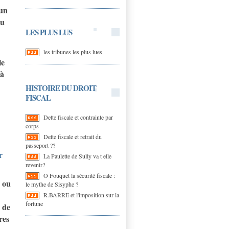
 un
ou
LES PLUS LUS
les tribunes les plus lues
le
 à
HISTOIRE DU DROIT
FISCAL
Dette fiscale et contrainte par
corps
Dette fiscale et retrait du
passeport ??
r
La Paulette de Sully va t elle
revenir?
O Fouquet la sécurité fiscale :
e ou
le mythe de Sisyphe ?
R.BARRE et l'imposition sur la
fortune
 de
res