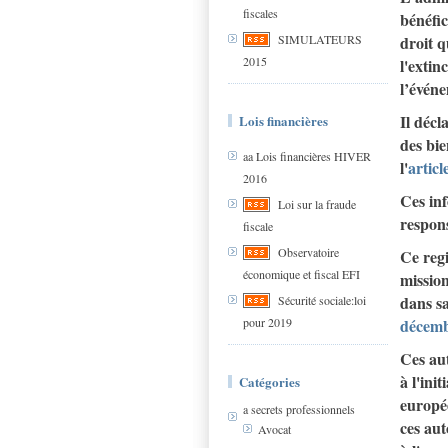
fiscales
bénéfic
droit q
SIMULATEURS
2015
l'extin
l’événe
Il décl
Lois financières
des bie
aa Lois financières HIVER
l'
artic
2016
Ces inf
Loi sur la fraude
respons
fiscale
Observatoire
Ce regi
économique et fiscal EFI
missio
dans sa
Sécurité sociale:loi
pour 2019
décemb
Ces aut
à l'ini
Catégories
europé
a secrets professionnels
ces aut
Avocat