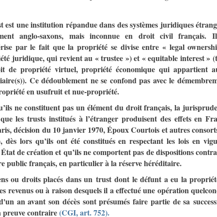
t est une institution répandue dans des systèmes juridiques étrang
ent anglo-saxons, mais inconnue en droit civil français. I
rise par le fait que la propriété se divise entre « legal ownersh
été juridique, qui revient au « trustee ») et « equitable interest » (t
it de propriété virtuel, propriété économique qui appartient a
ciaire(s)). Ce dédoublement ne se confond pas avec le démembre
ropriété en usufruit et nue-propriété.
’ils ne constituent pas un élément du droit français, la jurisprud
que les trusts institués à l’étranger produisent des effets en Fr
is, décision du 10 janvier 1970, Époux Courtois et autres consort
 dès lors qu’ils ont été constitués en respectant les lois en vig
 État de création et qu’ils ne comportent pas de dispositions contra
re public français, en particulier à la réserve héréditaire.
ns ou droits placés dans un trust dont le défunt a eu la propriét
es revenus ou à raison desquels il a effectué une opération quelco
d'un an avant son décès sont présumés faire partie de sa success
à preuve contraire
(CGI, art. 752).