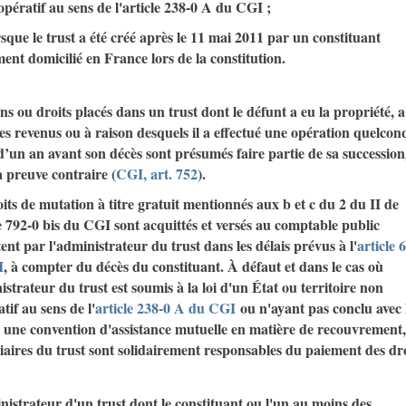
pératif au sens de l'article 238-0 A du CGI ;
rsque le trust a été créé après le 11 mai 2011 par un constituant
ment domicilié en France lors de la constitution.
ns ou droits placés dans un trust dont le défunt a eu la propriété, a
es revenus ou à raison desquels il a effectué une opération quelcon
’un an avant son décès sont présumés faire partie de sa succession
 preuve contraire (
CGI, art. 752
).
its de mutation à titre gratuit mentionnés aux b et c du 2 du II de
le 792-0 bis du CGI sont acquittés et versés au comptable public
nt par l'administrateur du trust dans les délais prévus à l'
article 
I
, à compter du décès du constituant. À défaut et dans le cas où
istrateur du trust est soumis à la loi d'un État ou territoire non
tif au sens de l'
article 238-0 A du CGI
ou n'ayant pas conclu avec 
 une convention d'assistance mutuelle en matière de recouvrement,
iaires du trust sont solidairement responsables du paiement des dro
istrateur d'un trust dont le constituant ou l'un au moins des