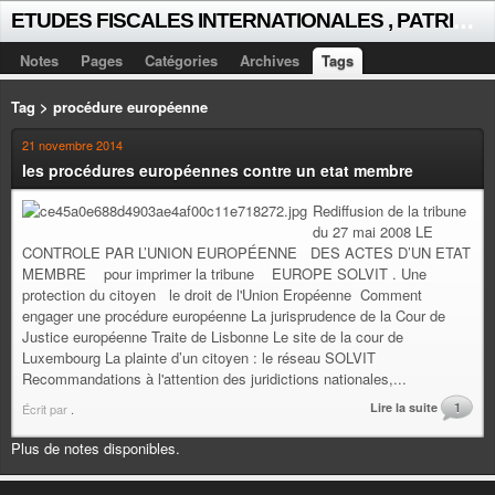
E
TUDES FISCALES INTERNATIONALES , PATRICK MICHAUD
Notes
Pages
Catégories
Archives
Tags
Tag > procédure européenne
21 novembre 2014
les procédures européennes contre un etat membre
Rediffusion de la tribune
du 27 mai 2008 LE
CONTROLE PAR L’UNION EUROPÉENNE DES ACTES D’UN ETAT
MEMBRE pour imprimer la tribune EUROPE SOLVIT . Une
protection du citoyen le droit de l'Union Eropéenne Comment
engager une procédure européenne La jurisprudence de la Cour de
Justice européenne Traite de Lisbonne Le site de la cour de
Luxembourg La plainte d’un citoyen : le réseau SOLVIT
Recommandations à l'attention des juridictions nationales,...
Lire la suite
1
Écrit par
.
Plus de notes disponibles.