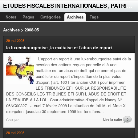
E
TUDES FISCALES INTERNATIONALES , PATRICK MICHAUD
Notes
Pages
Catégories
Archives
Tags
Archives > 2008-05
29 mai 2008
la luxembourgeoise ,la maltaise et l'abus de report
L'apport en report à une luxembourgeoise suivi de la
cession des actions reçues par celle-ci à une
maltaise est un abus de droit qui ne permet pas de
bénéficier du report d'imposition de la plus value
d'apport ( art. 160 I ter ancien CGI ) pour imprimer
LES TRIBUNES EFI SUR LA RESPONSABILITE
DES CONSEILS LES TRIBUNES EFI SUR L ABUS DE DROIT ET
LA FRAUDE A LA LOI Cour administrative d’appel de Nancy N°
06NC00327 J eudi 7 février 2008 La situation de fait M. et Mme X
exerçaient jusqu’au 30 septembre 1998 les fonctions...
Lire la suite
0
Écrit par
.
28 mai 2008