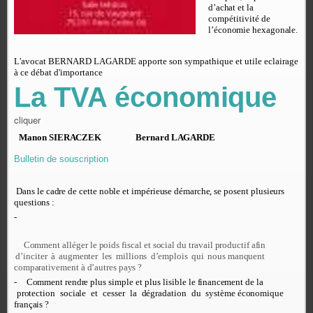
d’
ac
h
at
e
t la
c
o
m
p
é
titi
v
ité
d
e
l
’
é
c
ono
mie
h
e
xa
g
on
a
l
e
.
L'avocat BERNARD LAGARDE apporte son sympathique et utile eclairage
à ce débat d'importance
La TVA
éc
ono
m
i
que
cliquer
M
a
no
n S
I
ER
A
CZ
E
K
B
er
n
ard L
A
G
A
RDE
Bulletin de souscription
D
a
n
s le c
a
dr
e
d
e
ce
tte
nob
le
e
t im
p
é
r
i
e
u
se d
é
m
a
r
c
h
e
, se
po
s
e
n
t
p
l
u
si
e
ur
s
qu
e
sti
on
s :
-
C
o
mm
e
n
t
a
ll
é
g
er le
po
ids
f
is
ca
l
e
t s
o
c
i
a
l
d
u tr
a
v
ail
produ
c
tif
a
f
in
d’
i
n
c
iter
à
a
u
g
m
e
n
t
e
r
l
e
s
milli
on
s
d’
e
m
p
l
o
is
qu
i
nou
s m
a
nqu
e
n
t
c
o
m
p
a
r
a
ti
v
e
m
e
n
t à
d’
a
u
tr
e
s
p
a
y
s ?
-
C
o
mm
e
n
t
r
e
ndr
e
p
l
u
s sim
p
le
e
t
p
l
u
s lisi
b
le le
f
i
n
a
n
ce
m
e
n
t de la
pro
t
ec
ti
o
n
s
o
c
i
a
le
e
t
ce
ss
e
r
la
d
é
gr
a
d
a
ti
o
n
d
u
s
y
st
è
me
éc
ono
mi
qu
e
f
r
a
n
ç
a
is ?