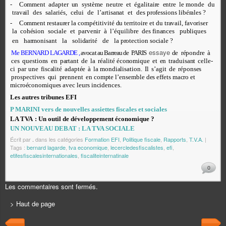
-
C
o
mm
e
n
t
a
d
a
p
t
e
r
u
n
s
y
st
è
me
n
e
u
t
r
e
e
t
é
g
a
lit
a
i
r
e
e
n
t
r
e
le m
ond
e
d
u
tr
a
v
a
il
d
e
s
s
a
l
a
r
i
é
s,
ce
l
u
i
d
e
l
’
a
r
tis
a
n
a
t
e
t
d
e
s
prof
e
ssi
on
s li
b
é
r
a
l
e
s ?
-
C
o
mm
e
n
t
r
e
st
a
ur
e
r la
c
om
p
é
titi
v
ité
d
u t
e
rr
it
o
i
r
e et
d
u t
r
a
v
a
il,
f
a
vor
is
e
r
la
c
oh
é
si
o
n
s
o
c
i
a
le
e
t
p
a
r
v
e
n
ir
à
l’é
qu
ili
br
e
d
e
s
f
i
n
a
n
ce
s
pub
li
qu
e
s
e
n
h
a
r
m
on
is
a
n
t
la
s
o
li
d
a
r
ité
d
e
la
pro
t
ec
ti
o
n s
o
c
i
a
le ?
essaye
Me BERNARD LAGARDE ,
avocat au Barreau de
PARIS
d
e
r
é
pon
d
r
e
à
c
e
s
qu
e
sti
on
s
e
n
p
a
r
t
a
n
t
d
e
la
r
é
a
lité
éc
ono
mi
qu
e
e
t
e
n
tr
a
du
is
a
n
t
ce
ll
e
-
c
i
p
ar
un
e
f
is
ca
lité
a
d
a
p
t
é
e
à
la m
ond
i
a
lis
a
ti
on
.
I
l
s
’
a
g
it
d
e
r
é
pon
s
e
s
pro
s
p
e
c
ti
v
e
s
qu
i
pr
e
nn
e
n
t
e
n
c
o
m
p
te l
’
e
n
s
e
m
b
le
d
e
s e
ff
e
ts m
ac
r
o
e
t
mi
c
ro
éc
o
n
o
mi
qu
e
s
a
v
e
c l
e
u
rs i
n
c
i
d
e
n
ce
s.
Les autres tribunes EFI
P MARINI vers de nouvelles assiettes fiscales et sociales
LA TVA
: Un outil de développement économique ?
UN NOUVEAU DEBAT : LA TVA SOCIALE
Écrit par
.
dans les catégories
Formation EFI
,
Politique fiscale
,
Rapports
,
T.V.A.
|
Tags :
bernard lagarde
,
tva economique
,
lecercledesfiscalistes
,
efi
,
etifesfiscalesinternationales
,
fiscaliteinternatinale
0
Les commentaires sont fermés.
> Haut de page