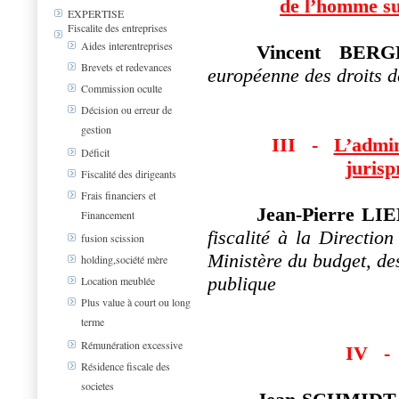
de l’homme sur
EXPERTISE
Fiscalite des entreprises
Aides interentreprises
Vincent BER
Brevets et redevances
européenne des droits 
Commission oculte
Décision ou erreur de
gestion
III
-
L’admin
Déficit
juris
Fiscalité des dirigeants
Frais financiers et
Jean-Pierre LI
Financement
fiscalité à la Directio
fusion scission
Ministère du budget, de
holding,société mère
publique
Location meublée
Plus value à court ou long
terme
Rémunération excessive
IV
-
Résidence fiscale des
societes