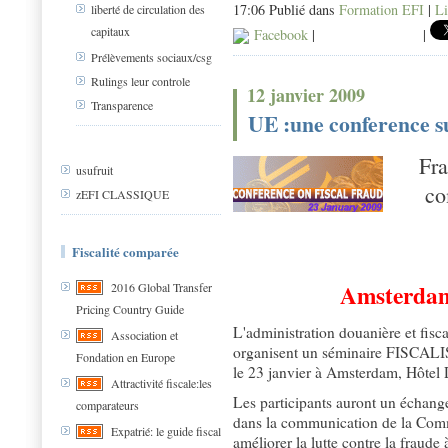
17:06 Publié dans
Formation EFI
|
Li
liberté de circulation des
capitaux
Facebook
|
|
Prélèvements sociaux/csg
Rulings leur controle
12 janvier 2009
Transparence
UE :une conference s
Fra
usufruit
co
zEFI CLASSIQUE
Fiscalité comparée
Amsterdam,
2016 Global Transfer
Pricing Country Guide
L'administration douanière et fis
Association et
organisent un séminaire FISCALIS d
Fondation en Europe
le 23 janvier à Amsterdam, Hôtel 
Attractivité fiscale:les
Les participants auront un échang
comparateurs
dans la communication de la Comm
Expatrié: le guide fiscal
améliorer la lutte contre la fraude