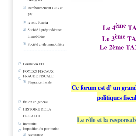
Remboursement CSG et
PV
revenu foncier
ème
Le 4
T
Société à prépondérance
ème
Le 3
TA
immobilière
Société civile immobilière
Le 2ème T
Formation EFI
FOYERS FISCAUX
FRAUDE FISCALE
Flagrance fiscale
Ce forum est d’ un grand 
politiques fisc
fusion en general
HISTOIRE DE LA
FISCALITE
Le rôle et la responsabi
immunite
Imposition du patrimoine
Assurance