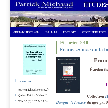
OUTILS DU FISCALISTE
LES + LUES
FISCAL NET
CONTENTIEUX FISCAL
05 janvier 2010
France-Suisse ou la fo
Franc
Évasion fis
Bienvenue
P
patrickmichaud@orange.fr
Collection
H
Qui est Patrick Michaud?
dirigée par
Tél+ 33 (0) 6 07 26 97 08
Banque de France