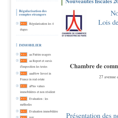
Nouveautés fiscales 2
Régularisation des
No
comptes etrangers
Lois de
Régularisation les 4
étapes
IMMOBILIER
aa Patrim usagers
aa Report et sursis
Chambre de commer
d'imposition les textes
aaaHow Invest in
27 avenue d
France in real estate
aPlus values
immobilières et non résident
Evaluation : les
méthodes
Evaluation immobilière
Présentation des n
ISF