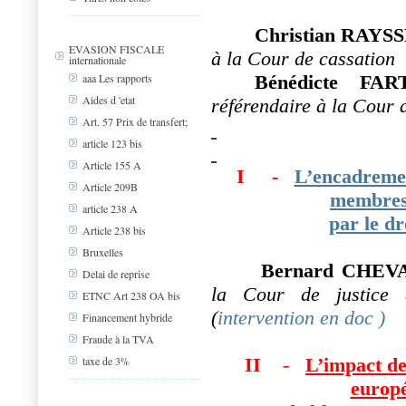
Christian RAYS
EVASION FISCALE
à la Cour de cassation
internationale
Bénédicte F
aaa Les rapports
Aides d 'etat
référendaire à la Cour 
Art. 57 Prix de transfert;
article 123 bis
Article 155 A
I
-
L’encadremen
Article 209B
membre
article 238 A
par le d
Article 238 bis
Bruxelles
Bernard CHEV
Delai de reprise
la Cour de justice 
ETNC Art 238 OA bis
(
intervention en doc )
Financement hybride
Fraude à la TVA
II
-
L’impact de
taxe de 3%
europé