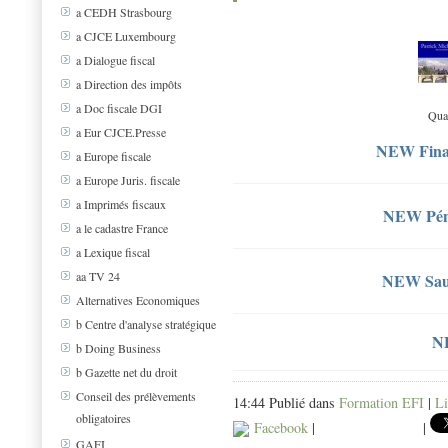
a CEDH Strasbourg
a CJCE Luxembourg
a Dialogue fiscal
a Direction des impôts
a Doc fiscale DGI
Quat
a Eur CJCE.Presse
NEW Finan
a Europe fiscale
a Europe Juris. fiscale
a Imprimés fiscaux
NEW Pénal
a le cadastre France
a Lexique fiscal
aa TV 24
NEW Sauv
Alternatives Economiques
b Centre d'analyse stratégique
N
b Doing Business
b Gazette net du droit
Conseil des prélèvements
14:44 Publié dans
Formation EFI
|
Li
obligatoires
Facebook
|
|
GAFI