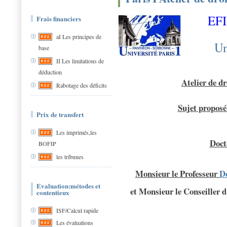
EFI
Frais financiers
aI Les principes de
Un
base
II Les limitations de
déduction
Atelier de dr
Rabotage des déficits
Sujet proposé
Prix de transfert
Les imprimés,les
Doct
BOFIP
les tribunes
Monsieur le Professeur
D
Evaluation:métodes et
et Monsieur le Conseiller 
contentieux
ISF/Calcul rapide
Les évaluations