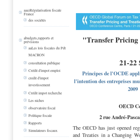
aaa)Régularisation fiscale
France
des sociétés
"Transfer Pricing
abudgets,rapports et
prévisions
aaLes lois fiscales du Pdt
MACRON
21-22
consultation publique
Crédit d'impot emploi
Principes de l'OCDE applic
credit d'impot
l'intention des entreprises mu
investissement
2009
Crédit impot recherche
Les niches
OECD Con
observatoire fiscal
Politique fiscale
2 rue André-Pasca
Rapports
The OECD has just opened regis
Simulateurs fiscaux
and Treaties in a Changing Wor