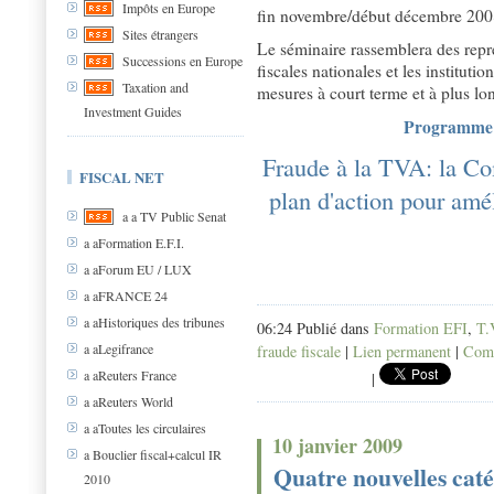
Impôts en Europe
fin novembre/début décembre 200
Sites étrangers
Le séminaire rassemblera des repré
Successions en Europe
fiscales nationales et les institutio
Taxation and
mesures à court terme et à plus lo
Investment Guides
Programme 
Fraude à la TVA: la C
FISCAL NET
plan d'action pour améli
a a TV Public Senat
a aFormation E.F.I.
a aForum EU / LUX
a aFRANCE 24
a aHistoriques des tribunes
06:24 Publié dans
Formation EFI
,
T.
a aLegifrance
fraude fiscale
|
Lien permanent
|
Comm
a aReuters France
|
a aReuters World
a aToutes les circulaires
10 janvier 2009
a Bouclier fiscal+calcul IR
Quatre nouvelles caté
2010