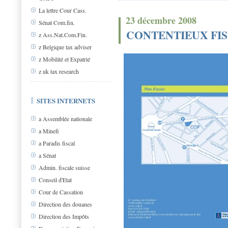
La lettre Cour Cass.
23 décembre 2008
Sénat Com.fin.
CONTENTIEUX FIS
z Ass.Nat.Com.Fin.
z Belgique tax adviser
z Mobilité et Expatrié
z uk tax research
SITES INTERNETS
a Assemblée nationale
a Minefi
a Paradis fiscal
a Sénat
Admin. fiscale suisse
Conseil d'Etat
Cour de Cassation
Direction des douanes
Direction des Impôts