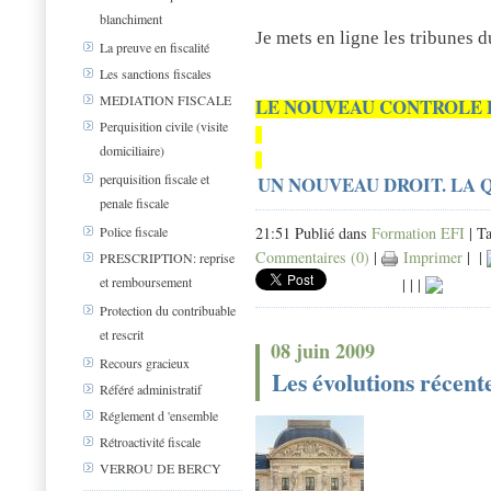
blanchiment
Je mets en ligne les tribunes 
La preuve en fiscalité
Les sanctions fiscales
MEDIATION FISCALE
LE NOUVEAU CONTROLE 
Perquisition civile (visite
domiciliaire)
perquisition fiscale et
UN NOUVEAU DROIT. LA 
penale fiscale
21:51 Publié dans
Formation EFI
| T
Police fiscale
Commentaires (0)
|
Imprimer
|
|
PRESCRIPTION: reprise
et remboursement
|
|
|
Protection du contribuable
et rescrit
08 juin 2009
Recours gracieux
Les évolutions récente
Référé administratif
Réglement d 'ensemble
Rétroactivité fiscale
VERROU DE BERCY