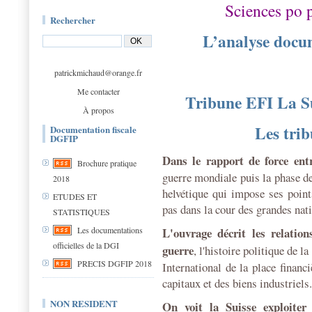
Sciences po 
Rechercher
L’analyse docu
patrickmichaud@orange.fr
Me contacter
Tribune EFI La Sui
À propos
Les trib
Documentation fiscale
DGFIP
Dans le rapport de force entr
Brochure pratique
guerre mondiale puis la phase de
2018
helvétique qui impose ses point
ETUDES ET
pas dans la cour des grandes nat
STATISTIQUES
L'ouvrage décrit les relatio
Les documentations
officielles de la DGI
guerre
, l'histoire politique de 
PRECIS DGFIP 2018
International de la place finan
capitaux et des biens industriels.
NON RESIDENT
On voit la Suisse exploiter