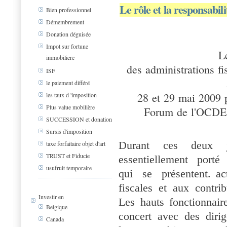
Le rôle et la responsabili
Bien professionnel
Démembrement
Donation déguisée
Impot sur fortune
L
immobiliere
des administrations fi
ISF
le paiement différé
28 et 29 mai 2009 
les taux d 'imposition
Plus value mobilière
Forum de l'OCDE s
SUCCESSION et donation
Sursis d'imposition
Durant ces deux j
taxe forfaitaire objet d'art
TRUST et Fiducie
essentiellement porté
usufruit temporaire
qui se présentent. ac
fiscales et aux contr
Investir en
Les hauts fonctionnai
Belgique
concert avec des dirig
Canada