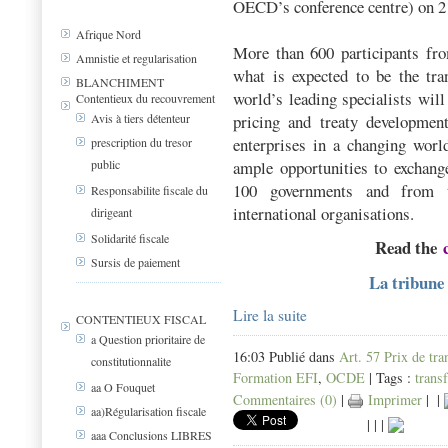
OECD’s conference centre) on 2
Afrique Nord
More than 600 participants from
Amnistie et regularisation
what is expected to be the tra
BLANCHIMENT
world’s leading specialists will
Contentieux du recouvrement
pricing and treaty development
Avis à tiers détenteur
enterprises in a changing worl
prescription du tresor
ample opportunities to exchang
public
100 governments and from t
Responsabilite fiscale du
international organisations.
dirigeant
Solidarité fiscale
Read the
Sursis de paiement
La tribune 
Lire la suite
CONTENTIEUX FISCAL
a Question prioritaire de
16:03 Publié dans
Art. 57 Prix de tra
constitutionnalite
Formation EFI
,
OCDE
| Tags :
transf
aa O Fouquet
Commentaires (0)
|
Imprimer
|
|
aa)Régularisation fiscale
|
|
|
aaa Conclusions LIBRES