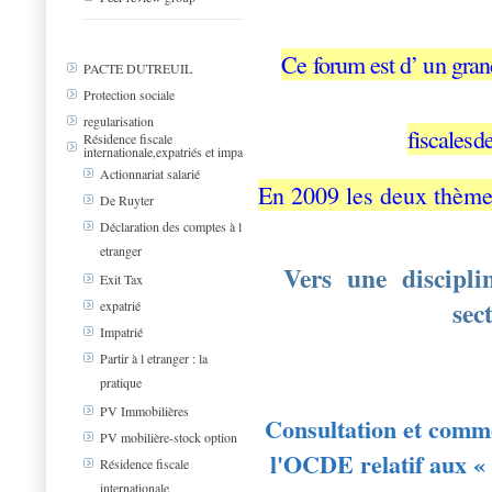
Ce forum est d’ un grand 
PACTE DUTREUIL
Protection sociale
regularisation
fiscalesd
Résidence fiscale
internationale,expatriés et impa
Actionnariat salarié
En 2009 les deux thèmes
De Ruyter
Déclaration des comptes à l
etranger
Vers une discipli
Exit Tax
sec
expatrié
Impatrié
Partir à l etranger : la
pratique
PV Immobilières
Consultation et comme
PV mobilière-stock option
l'OCDE relatif aux « 
Résidence fiscale
internationale