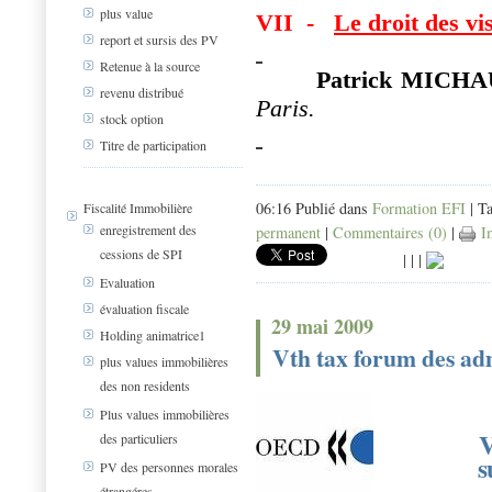
plus value
VII
-
Le droit des vis
report et sursis des PV
Retenue à la source
Patrick MICH
revenu distribué
Paris.
stock option
Titre de participation
06:16 Publié dans
Formation EFI
| T
Fiscalité Immobilière
enregistrement des
permanent
|
Commentaires (0)
|
Im
cessions de SPI
|
|
|
Evaluation
évaluation fiscale
29 mai 2009
Holding animatrice1
Vth tax forum des adm
plus values immobilières
des non residents
Plus values immobilières
V
des particuliers
s
PV des personnes morales
étrangéres