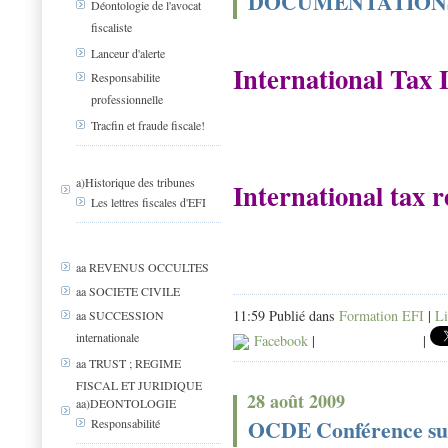
DOCUMENTATIONS
Déontologie de l'avocat
fiscaliste
Lanceur d'alerte
International Tax
Responsabilite
professionnelle
Tracfin et fraude fiscale!
a)Historique des tribunes
International tax 
Les lettres fiscales d'EFI
aa REVENUS OCCULTES
aa SOCIETE CIVILE
11:59 Publié dans
Formation EFI
|
Li
aa SUCCESSION
internationale
Facebook
|
|
aa TRUST ; REGIME
FISCAL ET JURIDIQUE
28 août 2009
aa)DEONTOLOGIE
OCDE Conférence sur 
Responsabilité