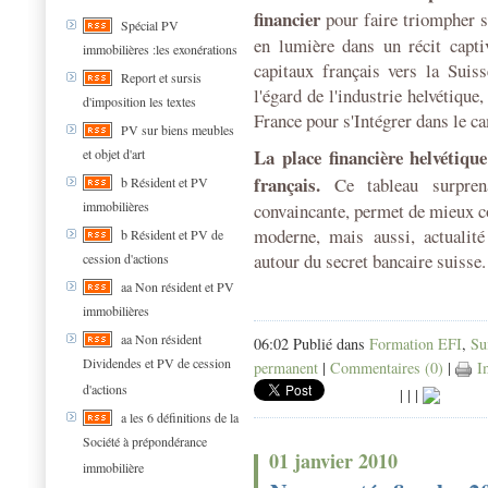
financier
pour faire triompher 
Spécial PV
en lumière dans un récit captiv
immobilières :les exonérations
capitaux français vers la Suiss
Report et sursis
l'égard de l'industrie helvétique,
d'imposition les textes
France pour s'Intégrer dans le c
PV sur biens meubles
La place financière helvétiqu
et objet d'art
français.
Ce tableau surpre
b Résident et PV
immobilières
convaincante, permet de mieux c
moderne, mais aussi, actualité 
b Résident et PV de
autour du secret bancaire suisse.
cession d'actions
aa Non résident et PV
immobilières
aa Non résident
06:02 Publié dans
Formation EFI
,
Su
Dividendes et PV de cession
permanent
|
Commentaires (0)
|
Im
d'actions
|
|
|
a les 6 définitions de la
Société à prépondérance
01 janvier 2010
immobilière