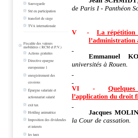
Jean SCHMIDT
Sauvegarde
de Paris I - Panthéon S
Sté en participation
transfert de siege
TVA internationale
V
-
La répétition 
l’administration
Fiscalite des valeurs
mobilières ( RCM et P.V.)
Actions gratuites
Emmanuel K
Directive epargne
universités à Rouen.
europeenne 1
enregistrement des
cessions
VI
-
Quelques 
Épargne salariale et
l’application du droit
f
actionnariat salarié
exit tax
Jacques MOLIN
Holding animatrice
la Cour de cassation.
Imposition des dividendes
et interets
les taux