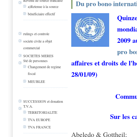
Revenu de source francaise
Du pro bono internat
a)Retenue à la source
bénéficiaire effectif
Quinze
mondia
rulings et controle
2009 a
societe civile a objet
commercial
pro bo
SOCIETES MERES
affaires et droits de 
Sté de personnes
Changement de regime
28/01/09)
fiscal
MEUBLEE
Commun
SUCCESSION et donation
T.V.A.
TERRITORIALITE
Sur les c
TVA EUROPE
TVA FRANCE
Abeledo & Gottheil;