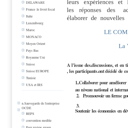
leurs expériences et
DELAWARE
les réponses des adm
France :le livret fiscal
Italie
élaborer de nouvelles i
Luxembourg
Maroc
LE COM
MONACO
Moyen Orient
La 
Pays Bas
Royaume Uni
A l'issue des.discussions, et en 
Suisse
, les participants.ont décidé de c
Suisse EUROPE
Tunisie
1..Collaborer pour améliorer l
USA et IRS
au niveau national et interna
2. Promouvoir un ferme gou
n.Sauvegarde de l'entreprise
3.
OCDE
Soutenir les économies en dé
BEPS
convention modèle
Peer review group