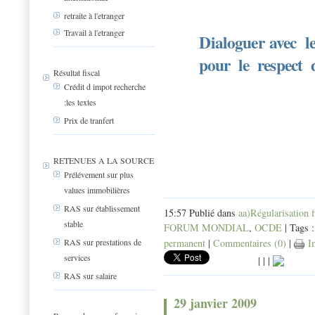
retraite à l'etranger
Travail à l'etranger
Dialoguer avec le
pour le respect d
Résultat fiscal
Crédit d impot recherche
:les textes
Prix de tranfert
RETENUES A LA SOURCE
Prélévement sur plus
values immobilières
RAS sur établissement
15:57 Publié dans
aa)Régularisation f
stable
FORUM MONDIAL
,
OCDE
| Tags 
RAS sur prestations de
permanent
|
Commentaires (0)
|
Im
services
|
|
|
RAS sur salaire
29 janvier 2009