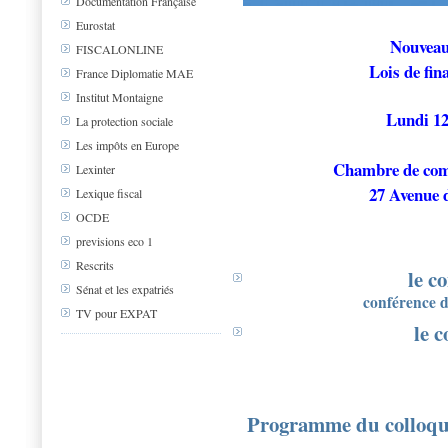
Documentation Française
Eurostat
Nouveaut
FISCALONLINE
Lois de fin
France Diplomatie MAE
Institut Montaigne
Lundi 12 
La protection sociale
Les impôts en Europe
Chambre de comm
Lexinter
27 Avenue 
Lexique fiscal
OCDE
previsions eco 1
Rescrits
le c
Sénat et les expatriés
conférence 
TV pour EXPAT
le c
Programme du colloque