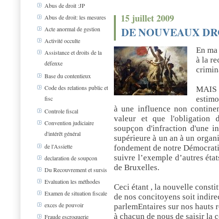
Abus de droit :JP
15 juillet 2009
Abus de droit: les mesures
DE NOUVEAUX DR
Acte anormal de gestion
Activité occulte
En ma 
Assistance et droits de la
à la r
défenxe
crimin
Base du contentieux
Code des relations public et
MAIS
estimo
fisc
à une influence non contine
Controle fiscal
valeur et que l'obligation
Convention judiciaire
soupçon d'infraction d'une i
d'intérêt général
supérieure à un an à un organi
de l'Assiette
fondement de notre Démocra
suivre l’exemple d’autres états
declaration de soupcon
de Bruxelles.
Du Recouvrement et sursis
Evaluation les méthodes
Ceci étant , la nouvelle consti
Examen de situation fiscale
de nos concitoyens soit indir
exces de pouvoir
parlemEntaires sur nos hauts 
à chacun de nous de saisir la c
Fraude escroquerie