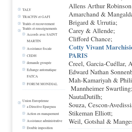
Allens Arthur Robinson
TALY
Amarchand & Mangalda
TRACFIN et GAFI
Brigard & Urrutia;
Traités et recouvrement
Traités et renseignements
Carey & Allende;
Accords avec SAINT
Clifford Chance;
MARTIN
Cotty Vivant Marchisi
Assistance fiscale
PARIS
CEDH
Creel, Garcia-Cuéllar, 
demande groupée
Echange automatique
Edward Nathan Sonnenb
FATCA
Mah-Kamariyah & Phili
FORUM MONDIAL
Mannheimer Swartling
NautaDutilh;
Union Européenne
Souza, Cescon-Avedissi
a Directive Epargnea
Stikeman Elliott;
Action en manquement
Weil, Gotshal & Mange
Assistance administrative
Double imposition