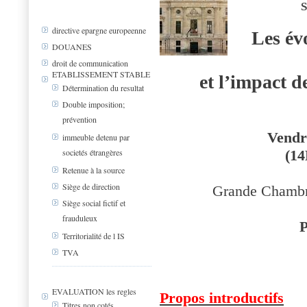
directive epargne europeenne
Les év
DOUANES
droit de communication
ETABLISSEMENT STABLE
et l’impact d
Détermination du resultat
Double imposition;
prévention
Vendr
immeuble detenu par
(14
societés étrangères
Retenue à la source
Siège de direction
Grande Chambre
Siège social fictif et
frauduleux
Territorialité de l IS
TVA
EVALUATION les regles
Propos introductifs
Titres non cotés