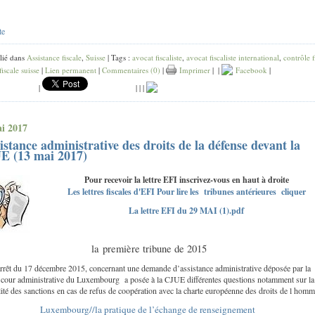
te
lié dans
Assistance fiscale
,
Suisse
| Tags :
avocat fiscaliste
,
avocat fiscaliste international
,
contrôle f
fiscale suisse
|
Lien permanent
|
Commentaires (0)
|
Imprimer
|
|
Facebook
|
|
|
|
|
i 2017
sistance administrative des droits de la défense devant la
E (13 mai 2017)
Pour recevoir la lettre EFI inscrivez-vous en haut à droite
Les lettres fiscales d'EFI Pour lire les tribunes antérieures cliquer
La lettre EFI du 29 MAI (1).pdf
la première tribune de 2015
rrêt du 17 décembre 2015, concernant une demande d’assistance administrative déposée par la
a cour administrative du Luxembourg a posée à la CJUE différentes questions notamment sur la
ité des sanctions en cas de refus de coopération avec la charte européenne des droits de l hom
Luxembourg//la pratique de l’échange de renseignement