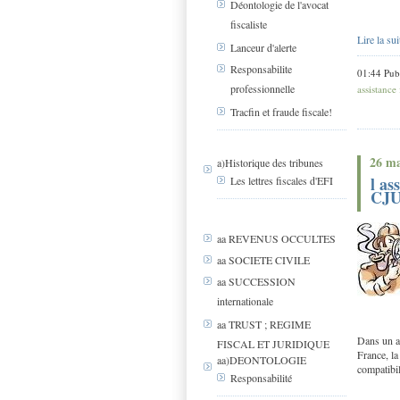
Déontologie de l'avocat
fiscaliste
Lire la sui
Lanceur d'alerte
Responsabilite
01:44 Pub
professionnelle
assistance 
Tracfin et fraude fiscale!
26 ma
a)Historique des tribunes
l as
Les lettres fiscales d'EFI
CJU
aa REVENUS OCCULTES
aa SOCIETE CIVILE
aa SUCCESSION
internationale
aa TRUST ; REGIME
Dans un a
FISCAL ET JURIDIQUE
France, l
aa)DEONTOLOGIE
compatibil
Responsabilité