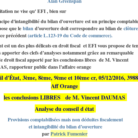
Alan Greenspan
itation ne vise qu' EFI , bien sur
cipe d'intangibilité du bilan d'ouverture est un principe comptabl
pose que le
bilan
d’ouverture doit correspondre au bilan de
clôture
cice précédent
(article L.123-19 du Code de commerce).
t est un des plus délicats en droit fiscal et EFI vous propose de te
s apporter des clefs d’analyses notamment grâce au remarquable
e droit fiscal apporté par les conclusions libres de M. Vincent
, rapporteur public dans l’affaire orange
il d'État, 3ème, 8ème, 9ème et 10ème cr, 05/12/2016, 3988
Aff Orange
les conclusions LIBRES de M. Vincent DAUMAS
Analyse du conseil d état
Provisions comptabilisées mais non déduites fiscalement
et intangibilité du bilan d’ouverture
par
Patrick Fumenier