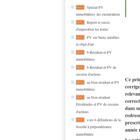
Spécial PV
immobilières :les exonérations
Report et sursis
d'imposition les textes
PV sur biens meubles
et objet d'art
b Résident et PV
immobilières
b Résident et PV de
cession d'actions
Ce prin
aa Non résident et PV
corrige
immobilières
relevan
aa Non résident
correct
Dividendes et PV de cession
dans u
d'actions
redress
a les 6 définitions de la
prescri
Société à prépondérance
année 
immobilière
Le prin