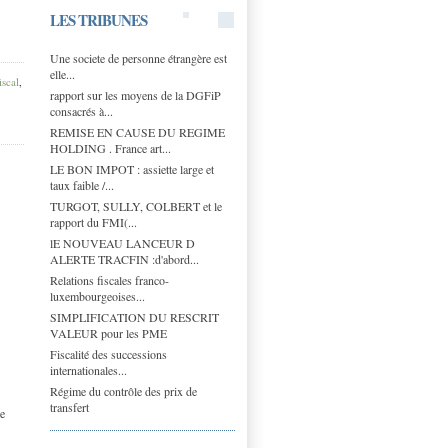
LES TRIBUNES
Une societe de personne étrangère est
elle...
iscal
,
rapport sur les moyens de la DGFiP
consacrés à...
REMISE EN CAUSE DU REGIME
HOLDING . France art...
LE BON IMPOT : assiette large et
taux faible /...
TURGOT, SULLY, COLBERT et le
rapport du FMI(...
lE NOUVEAU LANCEUR D
ALERTE TRACFIN :d'abord...
Relations fiscales franco-
luxembourgeoises...
SIMPLIFICATION DU RESCRIT
VALEUR pour les PME
Fiscalité des successions
internationales...
Régime du contrôle des prix de
transfert
me