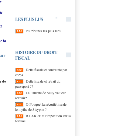
s
it
LES PLUS LUS
li
les tribunes les plus lues
r la
HISTOIRE DU DROIT
sur
FISCAL
Dette fiscale et contrainte par
corps
Dette fiscale et retrait du
n de
passeport ??
La Paulette de Sully va t elle
revenir?
O Fouquet la sécurité fiscale :
le mythe de Sisyphe ?
R.BARRE et l'imposition sur la
fortune