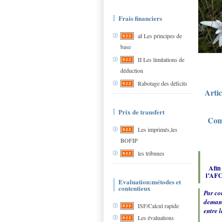
Frais financiers
aI Les principes de
base
II Les limitations de
déduction
Rabotage des déficits
Artic
Prix de transfert
Comm
Les imprimés,les
BOFIP
les tribunes
Afin
l’AFC
Evaluation:métodes et
contentieux
Par co
demand
ISF/Calcul rapide
entre 
Les évaluations