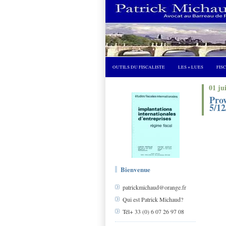
OUTILS DU FISCALISTE
LES + LUES
FIS
01 ju
Prov
5/1
Bienvenue
patrickmichaud@orange.fr
Qui est Patrick Michaud?
Tél+ 33 (0) 6 07 26 97 08