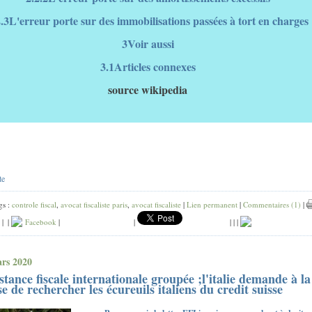
2.3L'erreur porte sur des immobilisations passées à tort en charges
3Voir aussi
3.1Articles connexes
source wikipedia
te
gs :
controle fiscal
,
avocat fiscaliste paris
,
avocat fiscaliste
|
Lien permanent
|
Commentaires (1)
|
|
|
Facebook
|
|
|
|
|
rs 2020
stance fiscale internationale groupée ;l'italie demande à la
se de rechercher les écureuils italiens du credit suisse