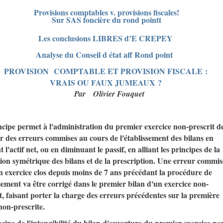
Provisions comptables v. provisions fiscales!
Sur SAS foncière du rond pointt
Les conclusions LIBRES d’E CREPEY
Analyse du Conseil d état aff Rond point
PROVISION COMPTABLE ET PROVISION FISCALE :
VRAIS OU FAUX JUMEAUX ?
Par
Olivier Fouquet
cipe permet à l'administration du premier exercice non-prescrit d
r des erreurs commises au cours de l'établissement des bilans en
t l'actif net, ou en diminuant le passif, en alliant les principes de la
ion symétrique des bilans et de la prescription. Une erreur commis
n exercice clos depuis moins de 7 ans précédant la procédure de
ement va être corrigé dans le premier bilan d'un exercice non-
t, faisant porter la charge des erreurs précédentes sur la première
non-prescrite.
cipe de l'intangibilité du bilan d'ouverture du premier exercice no