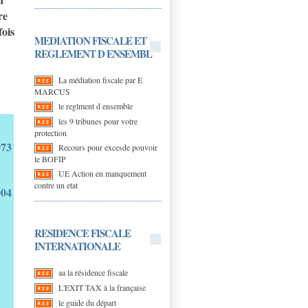
re
fois
MEDIATION FISCALE ET
REGLEMENT D ENSEMBL
La médiation fiscale par E
MARCUS
le reglment d ensemble
les 9 tribunes pour votre
protection
973
Recours pour excesde pouvoir
le BOFIP
UE Action en manquement
contre un etat
004
RESIDENCE FISCALE
INTERNATIONALE
aa la résidence fiscale
L'EXIT TAX à la française
le guide du départ