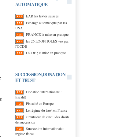
AUTOMATIQUE
EAR;les textes suisses
Echange automatique par les
USA
FRANCE la mise en pratique
les 26 LOOPHOLES vus par
l'OCDE
OCDE ; la mise en pratique
SUCCESSION,DONATION
e
ET TRUST
Donation internationale :
fiscalité
e
Fiscalité en Europe
Le régime du trust en France
simulateur de calcul des droits
de succession
Succession internationale :
régime fiscal
n