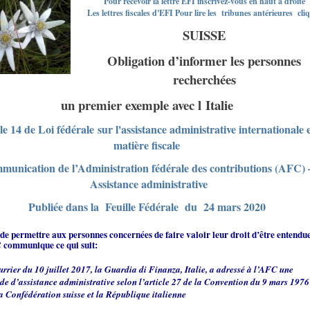
Pour recevoir la lettre EFI inscrivez-vous en haut à droite
Les lettres fiscales d'EFI Pour lire les tribunes antérieures cli
SUISSE
Obligation d’informer les personnes
recherchées
un premier exemple avec l
Italie
le 14 de Loi fédérale sur l'assistance administrative internationale 
matière fiscale
unication de l’Administration fédérale des contributions (AFC) 
Assistance administrative
Publiée dans la Feuille Fédérale du 24 mars 2020
 de permettre aux personnes concernées de faire valoir leur droit d’être entendue
 communique ce qui suit:
urrier du 10 juillet 2017, la Guardia di Finanza, Italie, a adressé à l’AFC une
e d’assistance administrative s
elon l’article 27 de la Convention du 9 mars 1976
la Confédération suisse et la République italienne