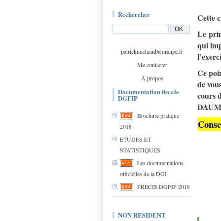
Rechercher
Cette c
Le prin
qui im
patrickmichaud@orange.fr
l’exer
Me contacter
Ce poin
À propos
de vou
Documentation fiscale
cours d
DGFIP
DAUMAS
Brochure pratique
Conse
2018
ETUDES ET
STATISTIQUES
Les documentations
officielles de la DGI
PRECIS DGFIP 2018
NON RESIDENT