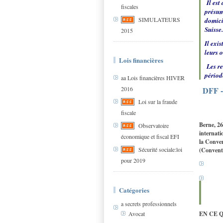
Il est
fiscales
présum
SIMULATEURS
domici
Suisse.
2015
Il exi
leurs o
Lois financières
Les re
périod
aa Lois financières HIVER
2016
DFF - 
Loi sur la fraude
fiscale
Berne, 26
Observatoire
internati
économique et fiscal EFI
la Conven
Sécurité sociale:loi
(Conventi
pour 2019
Catégories
a secrets professionnels
EN CE 
Avocat