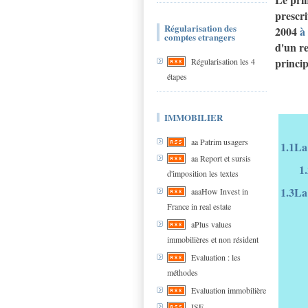
prescri
Régularisation des
2004
à
comptes etrangers
d'un re
princip
Régularisation les 4
étapes
IMMOBILIER
aa Patrim usagers
1.1La
aa Report et sursis
1
d'imposition les textes
1.3La 
aaaHow Invest in
France in real estate
aPlus values
immobilières et non résident
Evaluation : les
méthodes
Evaluation immobilière
ISF