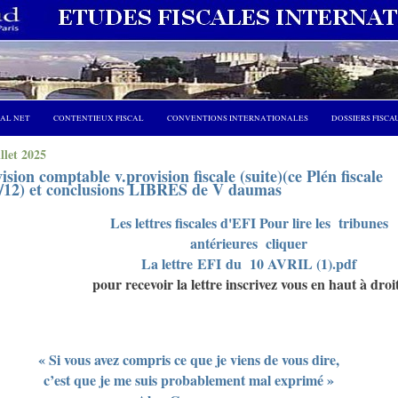
CAL NET
CONTENTIEUX FISCAL
CONVENTIONS INTERNATIONALES
DOSSIERS FISCA
illet 2025
ision comptable v.provision fiscale (suite)(ce Plén fiscale
2/12) et conclusions LIBRES de V daumas
Les lettres fiscales d'EFI Pour lire les tribunes
antérieures cliquer
La lettre EFI du 10 AVRIL (1).pdf
pour recevoir la lettre inscrivez vous en haut à droi
« Si vous avez compris ce que je viens de vous dire,
c’est que je me suis probablement mal exprimé »