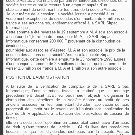
société Asstec a été financée par une remontée des dividendes de la
société Asstec et par le recours à un emprunt auprès d’un
établissement de crédit nanti sur les titres de la société Asstec ;
le jour même de la cession, la société Asstec a procédé à un
versement exceptionnel de dividendes d’un montant de 2 millions de
francs à ses actionnaires, entièrement affecté à la SARL Sirpac
Informatique ;
Cette somme a été reversée le 19 septembre à M. A et à son associé
à hauteur de 1,5 million de francs pour M. A, la SARL Sirpac
Informatique conservant 200 000 F provenant de la distribution de
dividendes ;
pour régler aux associés d’Asstec, M. A et son associé, le prix de la
cession des actions de la société Asstec à la société Sirpac
Informatique, cette dernière a emprunté le 23 novembre 1998 auprès
d’une banque la somme de 2,5 millions de francs, qui lui a permis de
verser 1,5 million de francs à M. A et 1 million à son autre associé ;
POSITION DE L’ADMINISTRATION
A la suite de la vérification de comptabilité de la SARL Sirpac
Informatique, l’administration fiscale a estimé que le montage
précédemment décrit avait eu
pour seul objectif
d’organiser la
distribution des bénéfices de la société Asstec au profit de ses
anciens associés, en leur permettant d’éluder l’application du taux
progressif de l’impôt sur le revenu, en lui substituant l’application du
taux de 16 % applicable à la taxation des plus-values de cession de
titres ;
elle en a déduit que l’opération en cause était constitutive d’un abus
de droit qu’aux termes de l’article L. 64 du livre des procédures
fiscales, et que les dividendes distribués par la société Asstec