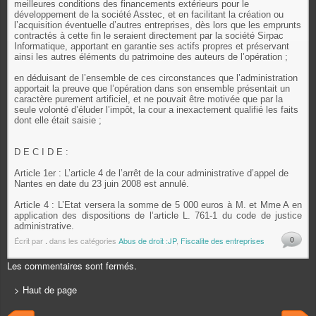
meilleures conditions des financements extérieurs pour le
développement de la société Asstec, et en facilitant la création ou
l’acquisition éventuelle d’autres entreprises, dès lors que les emprunts
contractés à cette fin le seraient directement par la société Sirpac
Informatique, apportant en garantie ses actifs propres et préservant
ainsi les autres éléments du patrimoine des auteurs de l’opération ;
en déduisant de l’ensemble de ces circonstances que l’administration
apportait la preuve que l’opération dans son ensemble présentait un
caractère purement artificiel, et ne pouvait être motivée que par la
seule volonté d’éluder l’impôt, la cour a inexactement qualifié les faits
dont elle était saisie ;
D E C I D E :
Article 1er : L’article 4 de l’arrêt de la cour administrative d’appel de
Nantes en date du 23 juin 2008 est annulé.
Article 4 : L’Etat versera la somme de 5 000 euros à M. et Mme A en
application des dispositions de l’article L. 761-1 du code de justice
administrative.
0
Écrit par
.
dans les catégories
Abus de droit :JP
,
Fiscalite des entreprises
Les commentaires sont fermés.
> Haut de page