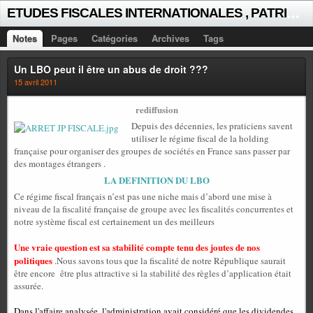
E
TUDES FISCALES INTERNATIONALES , PATRICK MICHAUD
Notes
Pages
Catégories
Archives
Tags
Un LBO peut il être un abus de droit ???
15 avril 2011
rediffusion
Depuis des décennies, les praticiens savent
utiliser le régime fiscal de la holding
française pour organiser des groupes de sociétés en France sans passer par
des montages étrangers .
LA DEFINITION DU LBO
Ce régime fiscal français n’est pas une niche mais d’abord une mise à
niveau de la fiscalité française de groupe avec les fiscalités concurrentes et
notre système fiscal est certainement un des meilleurs
Une vraie question est sa stabilité compte tenu des joutes de nos
politiques
.Nous savons tous que la fiscalité de notre République saurait
être encore
être plus attractive si la stabilité des règles d’application était
assurée.
Dans l'affaire analysée, l'administration avait considéré que les dividendes