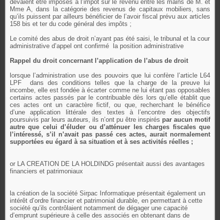
devaient être imposés à l’impôt sur le revenu entre les mains de M. et
Mme A, dans la catégorie des revenus de capitaux mobiliers, sans
qu’ils puissent par ailleurs bénéficier de l’avoir fiscal prévu aux articles
158 bis et ter du code général des impôts ;
Le comité des abus de droit n’ayant pas été saisi, le tribunal et la cour
administrative d’appel ont confirmé
la position administrative
Rappel du droit concernant l’application de l’abus de droit
lorsque l’administration use des pouvoirs que lui confère l’article L64
LPF
dans des conditions telles que la charge de la preuve lui
incombe, elle est fondée à écarter comme ne lui étant pas opposables
certains actes passés par le contribuable dès lors qu’elle établit que
ces actes ont un caractère fictif, ou que, recherchant le bénéfice
d’une application littérale des textes à l’encontre des objectifs
poursuivis par leurs auteurs, ils n’ont pu être inspirés
par aucun motif
autre que celui d’éluder ou d’atténuer les charges fiscales que
l’intéressé, s’il n’avait pas passé ces actes, aurait normalement
supportées eu égard à sa situation et à ses activités réelles ;
or LA CREATION DE LA HOLDINDG présentait aussi des avantages
financiers et patrimoniaux
la création de la société Sirpac Informatique présentait également un
intérêt d’ordre financier et patrimonial durable, en permettant à cette
société qu’ils contrôlaient notamment de dégager une capacité
d’emprunt supérieure à celle des associés en obtenant dans de