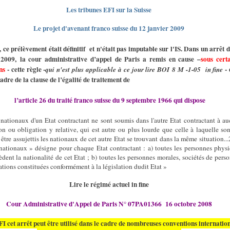
Les tribunes EFI sur la Suisse
Le projet d'avenant franco suisse du 12 janvier 2009
, ce prélèvement était définitif et n'était pas imputable sur l'IS. Dans un arrêt 
 2009, la cour administrative d’appel de Paris a remis en cause –
sous cert
ns
- cette règle -
- 
qui n'est plus applicable à ce jour lire BOI 8 M -1-05 in fine
cadre de la clause de l’égalité de traitement de
l’article 26 du traité franco suisse du 9 septembre 1966 qui dispose
 nationaux d'un Etat contractant ne sont soumis dans l'autre Etat contractant à a
on ou obligation y relative, qui est autre ou plus lourde que celle à laquelle so
être assujettis les nationaux de cet autre Etat se trouvant dans la même situation...
nationaux » désigne pour chaque Etat contractant : a) toutes les personnes phys
èdent la nationalité de cet Etat ; b) toutes les personnes morales, sociétés de pers
ations constituées conformément à la législation dudit Etat »
Lire le régimé actuel in fine
Cour Administrative d'Appel de Paris N° 07PA01366
16 octobre 2008
I cet arrêt peut être utilisé dans le cadre de nombreuses conventions internatio