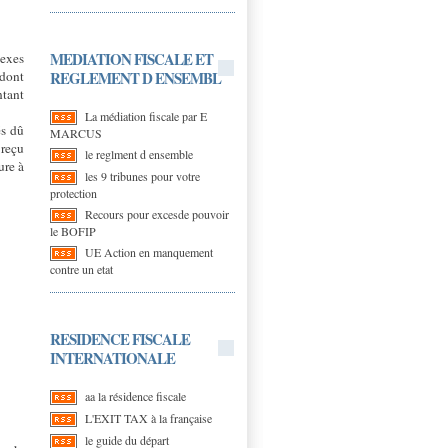
MEDIATION FISCALE ET
nexes
REGLEMENT D ENSEMBL
 dont
ntant
La médiation fiscale par E
és dû
MARCUS
 reçu
le reglment d ensemble
ure à
les 9 tribunes pour votre
protection
Recours pour excesde pouvoir
le BOFIP
UE Action en manquement
contre un etat
RESIDENCE FISCALE
INTERNATIONALE
aa la résidence fiscale
L'EXIT TAX à la française
le guide du départ