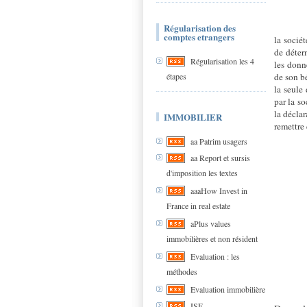
Régularisation des
comptes etrangers
la socié
de déter
Régularisation les 4
les donn
étapes
de son b
la seule
par la so
la déclar
IMMOBILIER
remettre 
aa Patrim usagers
aa Report et sursis
d'imposition les textes
aaaHow Invest in
France in real estate
aPlus values
immobilières et non résident
Evaluation : les
méthodes
Evaluation immobilière
ISF