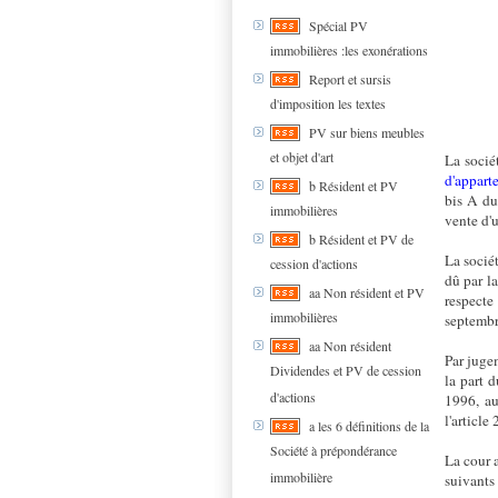
Spécial PV
immobilières :les exonérations
Report et sursis
d'imposition les textes
PV sur biens meubles
et objet d'art
La socié
d'appart
b Résident et PV
bis A du
immobilières
vente d'
b Résident et PV de
La sociét
cession d'actions
dû par la
aa Non résident et PV
respecte 
immobilières
septembr
aa Non résident
Par juge
Dividendes et PV de cession
la part 
d'actions
1996, au
l'articl
a les 6 définitions de la
Société à prépondérance
La cour 
immobilière
suivants