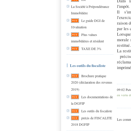
Dans
l
l'impôt.
La Société à Prépondérance
Il
s'i
Immobilière
l'exerci
Le guide DGI de
raison d
l'évaluation
par les 
Lorsque
Plus values
morale n
immobilières et résident
restitué.
TAXE DE 3%
La resti
précisé
réclama
Les outils du fiscaliste
imprimés
Brochure pratique
2020 (déclaration des revenus
2019)
09:02 Pub
en vertu d
Les documentations de
la DGFIP
Les outils du fiscaliste
précis de FISCALITE
Les comme
2018 DGFIP