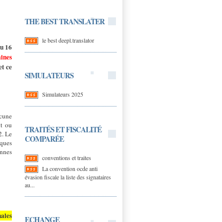
THE BEST TRANSLATER
le best deepl.translator
du 16
aines
et ce
SIMULATEURS
Simulateurs 2025
ucune
nt ou
TRAITÉS ET FISCALITÉ
2. Le
COMPARÉE
iques
onnes
conventions et traites
La convention ocde anti
évasion fiscale la liste des signataires
au...
nales
ECHANGE