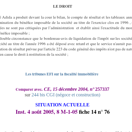
LE DROIT
té Adida a produit devant la cour le bilan, le compte de résultat et les tableaux an
mination du bénéfice imposable de la société au titre de l'exercice clos en 1996 ,
ées ne sont pas critiquées par l’administration
et établit ainsi l'exactitude du mo
énéfice imposable ;
 double circonstance que le bordereau-avis de liquidation de l'impôt sur les sociét
ciété au titre de l'année 1996 a été déposé avec retard et que le service n'aurait pas
ation de résultat prévue par l'article 223 du code général des impôts n'est pas de nat
en cause le droit à restitution de la société ;
Les tribunes EFI sur la fiscalité immobilière
Comparer avec
. CE, 15 décembre 2004, n°
257337
sur
244 bis CGI (négoce et construction)
SITUATION ACTUELLE
Inst. 4 août 2005, 8 M-1-05
fiche 14 n° 76