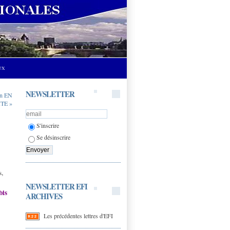
UX
NEWSLETTER
n EN
TE »
S'inscrire
Se désinscrire
s,
NEWSLETTER EFI
bis
ARCHIVES
Les précédentes lettres d'EFI