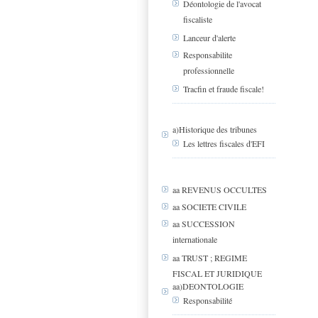
Déontologie de l'avocat
fiscaliste
Lanceur d'alerte
Responsabilite
professionnelle
Tracfin et fraude fiscale!
a)Historique des tribunes
Les lettres fiscales d'EFI
aa REVENUS OCCULTES
aa SOCIETE CIVILE
aa SUCCESSION
internationale
aa TRUST ; REGIME
FISCAL ET JURIDIQUE
aa)DEONTOLOGIE
Responsabilité