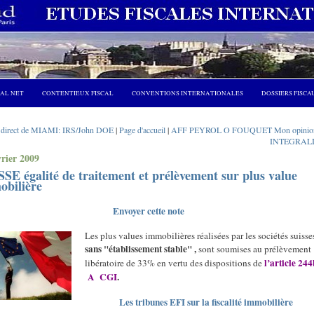
CAL NET
CONTENTIEUX FISCAL
CONVENTIONS INTERNATIONALES
DOSSIERS FISCA
 direct de MIAMI: IRS/John DOE
|
Page d'accueil
|
AFF PEYROL O FOUQUET Mon opinio
INTEGRALI
vrier 2009
SE égalité de traitement et prélèvement sur plus value
obilière
Envoyer cette note
Les plus values immobilières réalisées par les sociétés suisse
sans "établissement stable" ,
sont soumises au prélèvement
l’article 244
libératoire de 33% en vertu des dispositions de
A CGI
.
Les tribunes EFI sur la fiscalité immobilière