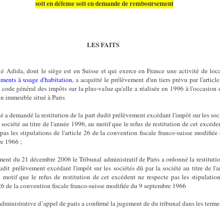
soit en défense soit en demande de remboursement
LES FAITS
té Adida, dont le siège est en Suisse et qui exerce en France une activité de loc
ements à usage d'habitation,
a acquitté le prélèvement d'un tiers prévu par l'articl
 code général des impôts sur la plus-value qu'elle a réalisée en 1996 à l'occasion 
un immeuble situé à Paris
é a demandé la restitution de la part dudit prélèvement excédant l'impôt sur les soc
 société au titre de l'année 1996, au motif que le refus de restitution de cet excéde
pas les stipulations de l'article 26 de la convention fiscale franco-suisse modifiée
e 1966 ;
ment du 21 décembre 2006 le Tribunal administratif de Paris a ordonné la restituti
dudit prélèvement excédant l'impôt sur les sociétés dû par la société au titre de l'
 motif que le refus de restitution de cet excédent ne respecte pas les stipulatio
e 26 de la convention fiscale franco-suisse modifiée du 9 septembre 1966
administrative d’appel de paris a confirmé la jugement de du tribunal dans les terme