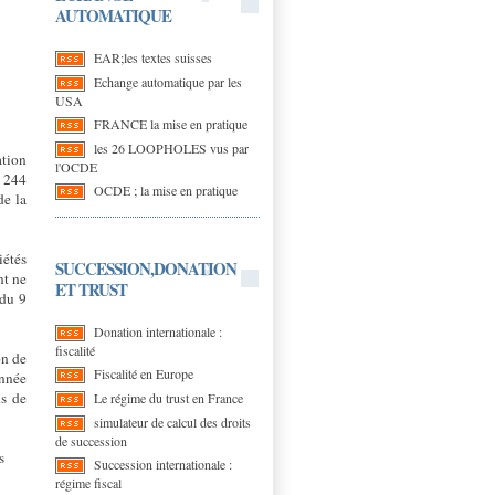
AUTOMATIQUE
EAR;les textes suisses
Echange automatique par les
USA
FRANCE la mise en pratique
les 26 LOOPHOLES vus par
ation
l'OCDE
e 244
OCDE ; la mise en pratique
de la
iétés
SUCCESSION,DONATION
nt ne
ET TRUST
 du 9
Donation internationale :
fiscalité
on de
Fiscalité en Europe
année
ns de
Le régime du trust en France
simulateur de calcul des droits
de succession
s
Succession internationale :
régime fiscal