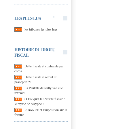
LES PLUS LUS
les tribunes les plus lues
HISTOIRE DU DROIT
FISCAL
Dette fiscale et contrainte par
corps
Dette fiscale et retrait du
passeport ??
La Paulette de Sully va t elle
revenir?
O Fouquet la sécurité fiscale :
le mythe de Sisyphe ?
R.BARRE et l'imposition sur la
fortune