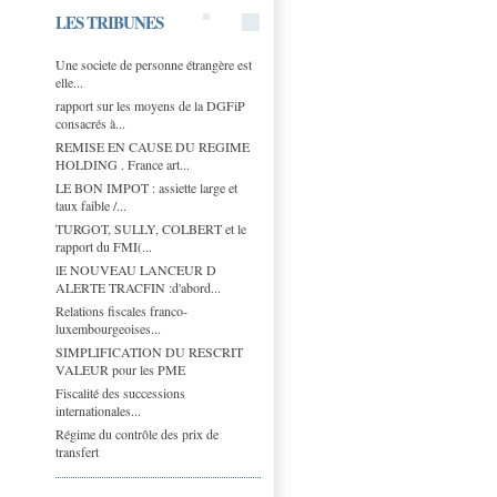
LES TRIBUNES
Une societe de personne étrangère est
elle...
rapport sur les moyens de la DGFiP
consacrés à...
REMISE EN CAUSE DU REGIME
HOLDING . France art...
LE BON IMPOT : assiette large et
taux faible /...
TURGOT, SULLY, COLBERT et le
rapport du FMI(...
lE NOUVEAU LANCEUR D
ALERTE TRACFIN :d'abord...
Relations fiscales franco-
luxembourgeoises...
SIMPLIFICATION DU RESCRIT
VALEUR pour les PME
Fiscalité des successions
internationales...
Régime du contrôle des prix de
transfert