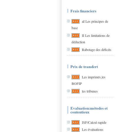
Frais financiers
aI Les principes de
base
II Les limitations de
déduction
Rabotage des déficits
Prix de transfert
Les imprimés,les
BOFIP
les tribunes
Evaluation:métodes et
contentieux
ISF/Calcul rapide
Les évaluations