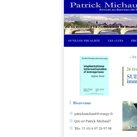
OUTILS DU FISCALISTE
LES + LUES
FIS
« En
26 fé
SUIS
imm
Bienvenue
patrickmichaud@orange.fr
Qui est Patrick Michaud?
Tél+ 33 (0) 6 07 26 97 08