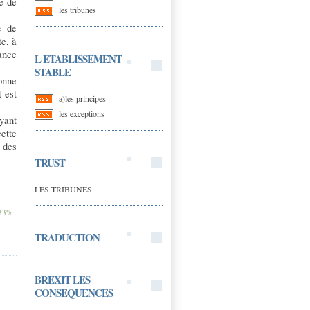
re de
les tribunes
e de
te, à
rance
L ETABLISSEMENT
STABLE
onne
t est
a)les principes
les exceptions
ayant
ette
 des
TRUST
LES TRIBUNES
 33%
TRADUCTION
BREXIT LES
CONSEQUENCES