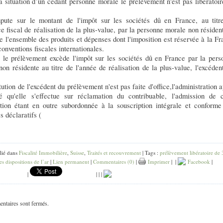
a situation d’un cédant personne morale le prélèvement n'est pas libératoi
mpute sur le montant de l'impôt sur les sociétés dû en France, au titr
ce fiscal de réalisation de la plus-value, par la personne morale non résiden
e l'ensemble des produits et dépenses dont l'imposition est réservée à la F
conventions fiscales internationales.
 le prélèvement excède l'impôt sur les sociétés dû en France par la pers
on résidente au titre de l'année de réalisation de la plus-value, l'excéden
tution de l'excédent du prélèvement n'est pas faite d'office,l'administration 
 qu'elle s'effectue sur réclamation du contribuable, l'admission de c
tion étant en outre subordonnée à la souscription intégrale et conforme
 déclaratifs (
lié dans
Fiscalité Immobilière
,
Suisse
,
Traités et recouvrement
| Tags :
prélèvement libératoire de
es dispositions de l’ar
|
Lien permanent
|
Commentaires (0)
|
Imprimer
|
|
Facebook
|
|
|
|
|
ntaires sont fermés.