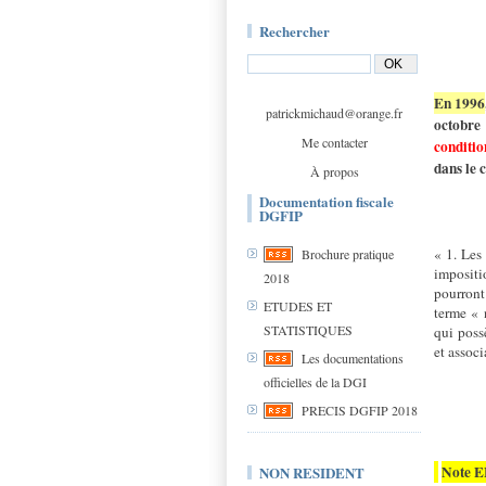
Rechercher
En 1996
patrickmichaud@orange.fr
octobre
Me contacter
conditio
dans le 
À propos
Documentation fiscale
DGFIP
« 1. Les
Brochure pratique
impositi
2018
pourront 
ETUDES ET
terme « 
STATISTIQUES
qui poss
et associ
Les documentations
officielles de la DGI
PRECIS DGFIP 2018
Note EF
NON RESIDENT