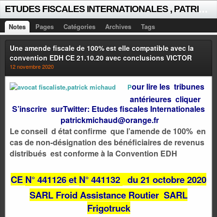
E
TUDES FISCALES INTERNATIONALES , PATRICK MICHAUD
Notes
Pages
Catégories
Archives
Tags
Une amende fiscale de 100% est elle compatible avec la
convention EDH CE 21.10.20 avec conclusions VICTOR
12 novembre 2020
our lire les tribunes
P
antérieures cliquer
S’inscrire surTwitter: Etudes fiscales Internationales
patrickmichaud@orange.f
r
Le conseil d état confirme que l’amende de 100% en
cas de non-désignation des bénéficiaires de revenus
distribués est conforme à la Convention EDH
CE
N° 441126
et
N° 441132
du 21 octobre 2020
SARL Froid Assistance Routier SARL
Frigotruck