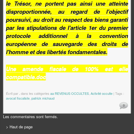
le Trésor, ne portent pas ainsi une atteinte
disproportionnée, au regard de l'objectif
poursuivi, au droit au respect des biens garanti
par les stipulations de l'article 1er du premier
protocole additionnel à la convention
européenne de sauvegarde des droits de
l'homme et des libertés fondamentales.
Une amende fiscale de 100% est elle
compatible.doc
Écrit par
.
dans les catégories
aa REVENUS OCCULTES
,
Activité occulte
| Tags :
avocat fiscaliste
,
patrick michaud
0
Les commentaires sont fermés.
> Haut de page