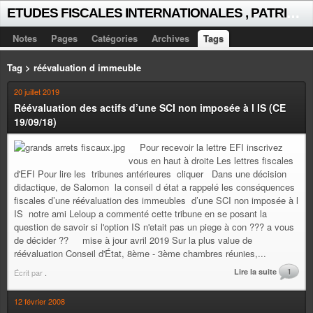
E
TUDES FISCALES INTERNATIONALES , PATRICK MICHAUD
Notes
Pages
Catégories
Archives
Tags
Tag > réévaluation d immeuble
20 juillet 2019
Réévaluation des actifs d’une SCI non imposée à l IS (CE
19/09/18)
Pour recevoir la lettre EFI inscrivez
vous en haut à droite Les lettres fiscales
d'EFI Pour lire les tribunes antérieures cliquer Dans une décision
didactique, de Salomon la conseil d état a rappelé les conséquences
fiscales d’une réévaluation des immeubles d’une SCI non imposée à l
IS notre ami Leloup a commenté cette tribune en se posant la
question de savoir si l'option IS n'etait pas un piege à con ??? a vous
de décider ?? mise à jour avril 2019 Sur la plus value de
réévaluation Conseil d'État, 8ème - 3ème chambres réunies,...
Lire la suite
1
Écrit par
.
12 février 2008