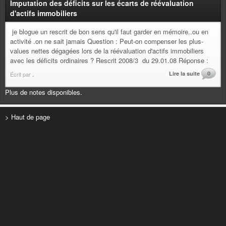
Imputation des déficits sur les écarts de réévaluation
d'actifs immobiliers
je blogue un rescrit de bon sens qu'il faut garder en mémoire..ou en
activité .on ne sait jamais Question : Peut-on compenser les plus-
values nettes dégagées lors de la réévaluation d'actifs immobiliers
avec les déficits ordinaires ? Rescrit 2008/3 du 29.01.08 Réponse :
Lire la suite
0
Écrit par
.
Plus de notes disponibles.
> Haut de page