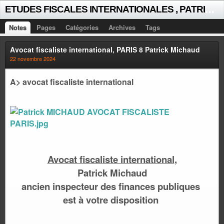
E
TUDES FISCALES INTERNATIONALES , PATRICK MICHAUD
Notes
Pages
Catégories
Archives
Tags
Avocat fiscaliste international, PARIS 8 Patrick Michaud
22 novembre 2024
A> avocat fiscaliste international
Avocat fiscaliste international
,
Patrick Michaud
ancien inspecteur des finances publiques
est à votre disposition