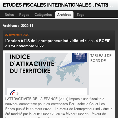
E
TUDES FISCALES INTERNATIONALES , PATRICK MICHAUD
Notes
Pages
Catégories
Archives
Tags
Archives > 2022-11
27 novembre 2022
L’option à l’IS de l entrepreneur individiduel : les 14 BOFIP
du 24 novembre 2022
TABLEAU DE
BORD DE
L’ATTRACTIVITÉ DE LA FRANCE (2021) Impôts : une fiscalité à
nouveau compétitive pour les entreprises Par Isabelle Couet Les
Echos publié le 15 mars 2022 Le statut de l'entrepreneur individuel a
été modifié par la loi n° 2022-172 du 14 février 2022 en faveur de