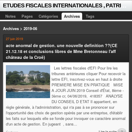
E
TUDES FISCALES INTERNATIONALES , PATRICK MICHAUD
Notes
Pages
Catégories
Archives
Tags
Archives > 2019-06
27 juin 2019
acte anormal de gestion. une nouvelle definition ??(CE
21.12.18 et conclusions libres de Mme Bretonneau l'aff
château de la Croë)
Les lettres fiscales d'EFI Pour lire les
tribunes antérieures cliquer Pour recevoir la
lettre EFI, inscrivez-vous en haut à droite
PREMIERE MISE EN PRATIQUE MISE
A JOUR JUIN 2019 Conseil d'État, 8ème -
3ème cr, 04/06/2019, 418357 ANALYSE
DU CONSEIL D ETAT Il appartient, en
règle générale, à l'administration, qui n'a pas à se prononcer sur
l'opportunité des choix de gestion opérés par une entreprise, d'établir
les faits sur lesquels elle se fonde pour invoquer ce caractère anormal
d'un acte de gestion. En jugeant , sans...
Lire la suite
1