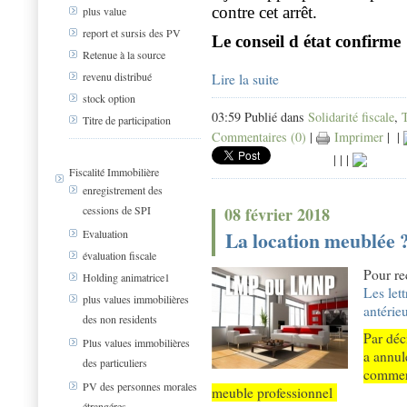
contre cet arrêt.
plus value
report et sursis des PV
Le conseil d état confirme
Retenue à la source
revenu distribué
Lire la suite
stock option
03:59 Publié dans
Solidarité fiscale
,
Titre de participation
Commentaires (0)
|
Imprimer
|
|
|
|
|
Fiscalité Immobilière
enregistrement des
cessions de SPI
08 février 2018
La location meublée ?
Evaluation
évaluation fiscale
Pour re
Holding animatrice1
Les lett
plus values immobilières
antérie
des non residents
Par déc
Plus values immobilières
a annule
des particuliers
commerc
PV des personnes morales
meuble professionnel
étrangéres