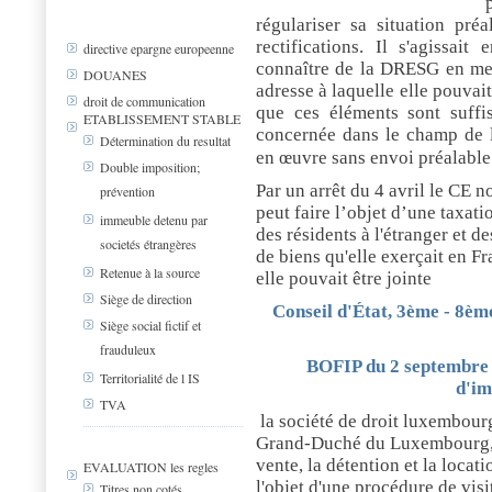
régulariser sa situation pré
rectifications. Il s'agissait
directive epargne europeenne
connaître de la DRESG en men
DOUANES
adresse à laquelle elle pouvait
droit de communication
que ces éléments sont suffis
ETABLISSEMENT STABLE
concernée dans le champ de la
Détermination du resultat
en œuvre sans envoi préalable
Double imposition;
Par un arrêt du 4 avril le CE 
prévention
peut faire l’objet d’une taxatio
immeuble detenu par
des résidents à l'étranger et d
societés étrangères
de biens qu'elle exerçait en F
Retenue à la source
elle pouvait être jointe
Siège de direction
Conseil d'État, 3ème - 8ème
Siège social fictif et
frauduleux
BOFIP du 2 septembre 2
Territorialité de l IS
d'im
TVA
la société de droit luxembourge
Grand-Duché du Luxembourg, et 
vente, la détention et la loca
EVALUATION les regles
l'objet d'une procédure de visit
Titres non cotés