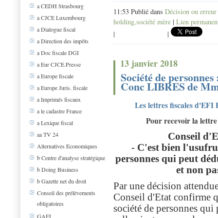
a CEDH Strasbourg
11:53 Publié dans
Décision ou erreur
a CJCE Luxembourg
holding,société mère
|
Lien permanen
a Dialogue fiscal
|
|
a Direction des impôts
a Doc fiscale DGI
13 janvier 2018
a Eur CJCE.Presse
Société de personnes :
a Europe fiscale
Conc LIBRES de Mm
a Europe Juris. fiscale
a Imprimés fiscaux
Les lettres fiscales d'EFI 
a le cadastre France
Pour recevoir la lettre
a Lexique fiscal
aa TV 24
Conseil d'E
Alternatives Economiques
- C'est bien l'usufru
personnes qui peut dédui
b Centre d'analyse stratégique
et non pa
b Doing Business
b Gazette net du droit
Par une décision attendu
Conseil des prélèvements
Conseil d'Etat confirme qu
obligatoires
société de personnes qui p
GAFI