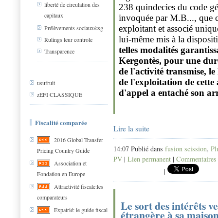
liberté de circulation des
238 quindecies du code gén
capitaux
invoquée par M.B..., que ce
exploitant et associé uniq
Prélèvements sociaux/csg
lui-même mis à la dispositi
Rulings leur controle
telles modalités garantiss
Transparence
Kergontès, pour une duré
de l'activité transmise, l
de l'exploitation de cette
usufruit
d'appel a entaché son arr
zEFI CLASSIQUE
Fiscalité comparée
Lire la suite
2016 Global Transfer
14:07 Publié dans
fusion scission
,
Pl
Pricing Country Guide
PV
|
Lien permanent
|
Commentaires 
Association et
|
Fondation en Europe
Attractivité fiscale:les
comparateurs
Le sort des intérêts v
Expatrié: le guide fiscal
étrangère à sa maison