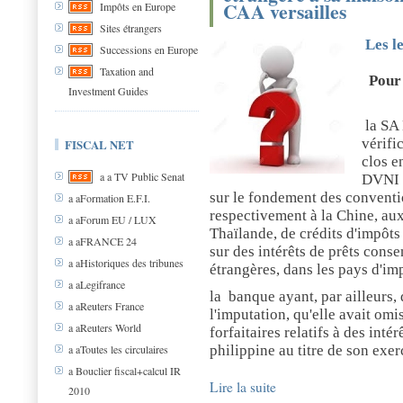
CAA versailles
Impôts en Europe
Sites étrangers
Les l
Successions en Europe
Taxation and
Pour 
Investment Guides
la SA 
vérifi
FISCAL NET
clos e
a a TV Public Senat
DVNI a
sur le fondement des conventio
a aFormation E.F.I.
respectivement à la Chine, aux 
a aForum EU / LUX
Thaïlande, de crédits d'impôts
a aFRANCE 24
sur des intérêts de prêts conse
a aHistoriques des tribunes
étrangères, dans les pays d'im
a aLegifrance
la banque ayant, par ailleurs,
a aReuters France
l'imputation, qu'elle avait omi
a aReuters World
forfaitaires relatifs à des inté
a aToutes les circulaires
philippine au titre de son exe
a Bouclier fiscal+calcul IR
Lire la suite
2010