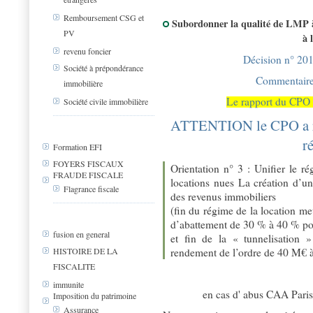
Remboursement CSG et
Subordonner la qualité de LMP à
PV
à 
revenu foncier
Décision n° 20
Société à prépondérance
Commentair
immobilière
Le rapport du CPO s
Société civile immobilière
ATTENTION le CPO a re
r
Formation EFI
FOYERS FISCAUX
Orientation n° 3 : Unifier le r
FRAUDE FISCALE
locations nues La création d’un
Flagrance fiscale
des revenus immobiliers
(fin du régime de la location m
d’abattement de 30 % à 40 % pou
fusion en general
et fin de la « tunnelisation »
rendement de l’ordre de 40 M€ à
HISTOIRE DE LA
FISCALITE
immunite
en cas d' abus CAA Paris
Imposition du patrimoine
Assurance