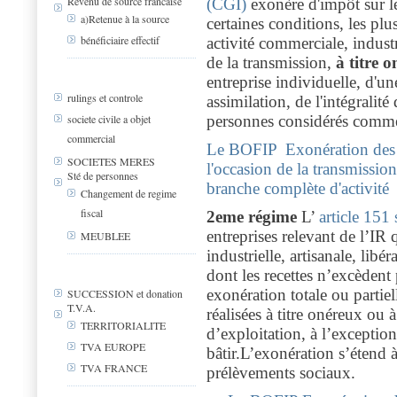
Revenu de source francaise
(CGI)
exonère d'impôt sur le
a)Retenue à la source
certaines conditions, les plu
bénéficiaire effectif
activité commerciale, industri
de la transmission,
à titre o
entreprise individuelle, d'u
rulings et controle
assimilation, de l'intégralité
societe civile a objet
personnes considérés comme 
commercial
Le BOFIP Exonération des pl
SOCIETES MERES
l'occasion de la transmissio
Sté de personnes
branche complète d'activité
Changement de regime
fiscal
2eme régime
L’
article 151
entreprises relevant de l’IR
MEUBLEE
industrielle, artisanale, lib
dont les recettes n’excèdent 
exonération totale ou partiel
SUCCESSION et donation
T.V.A.
réalisées à titre onéreux ou à
TERRITORIALITE
d’exploitation, à l’exception 
TVA EUROPE
bâtir.
L’exonération s’étend à
TVA FRANCE
prélèvements sociaux.