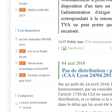
fiscales
disposition d'un tiers u
SIMULATEURS
l'administration d'ex
2015
correspondant à la renonc
TVA ne peut porter que
encaissée.
Lois financières
aa Lois financières HIVER
14:07 Publié dans
TVA internationale
2016
|
|
Facebook
|
|
Loi sur la fraude
fiscale
04 mai 2018
Observatoire
Pas de distribution 
économique et fiscal EFI
(CAA Lyon 24/04.201
Sécurité sociale:loi
pour 2019
Par un arrêt du 24 avril 2018,
heureusement, par un considér
l'article 1759 du CGI ne saura
Catégories
distribution, et ce même si la 
a secrets professionnels
dans le délai qui lui avait été 
Avocat