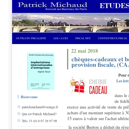
OUTILS DU FISCALISTE
LES + LUES
FISCAL NET
CONTENTIEUX FISCAL
22 mai 2018
chèques-cadeaux et bo
provision fiscale, (C
Pour re
Les let
dans le 
Bienvenue
de fidél
exerce une activité de vente de prêt
patrickmichaud@orange.fr
achats d'un montant supérieur à 
Qui est Patrick Michaud?
15 euros à valoir sur l'achat ultérie
Tél+ 33 (0) 6 07 26 97 08
la société Burton a déduit du résu