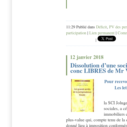
11:29 Publié dans
Déficit
,
PV des per
participation
|
Lien permanent
|
Comme
|
12 janvier 2018
Dissolution d’une soc
conc LIBRES de M
Pour recevoi
Les le
la SCI Joluge
sociales, a c
immobiliers q
plus-value qui, compte tenu de la 
donné lieu à imposition conformém