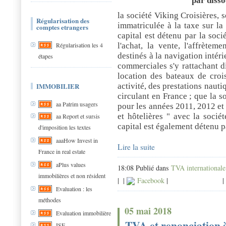
par disso
la société Viking Croisières, 
Régularisation des
immatriculée à la taxe sur la
comptes etrangers
capital est détenu par la soci
l'achat, la vente, l'affrètem
Régularisation les 4
destinés à la navigation intéri
étapes
commerciales s'y rattachant d
location des bateaux de crois
IMMOBILIER
activité, des prestations nauti
circulant en France ; que la so
aa Patrim usagers
pour les années 2011, 2012 et 
et hôtelières " avec la socié
aa Report et sursis
capital est également détenu p
d'imposition les textes
aaaHow Invest in
Lire la suite
France in real estate
aPlus values
18:08 Publié dans
TVA internationale
immobilières et non résident
|
|
Facebook
|
|
Evaluation : les
méthodes
05 mai 2018
Evaluation immobilière
TVA et renonciation à
ISF