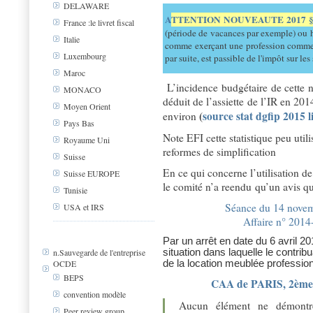
DELAWARE
A
TTENTION NOUVEAUTE 2017 §
France :le livret fiscal
(période de vacances par exemple) ou h
Italie
comme exerçant une profession comme
Luxembourg
par suite, est passible de l'impôt sur l
Maroc
L’incidence budgétaire de cette 
MONACO
déduit de l’assiette de l’IR en 20
Moyen Orient
(
source stat dgfip 2015 
environ
Pays Bas
Note EFI cette statistique peu utili
Royaume Uni
reformes de simplification
Suisse
En ce qui concerne l’utilisation d
Suisse EUROPE
le comité n’a reendu qu’un avis qu’
Tunisie
Séance du 14 novem
USA et IRS
Affaire n° 2014
Par un arrêt en date du 6 avril 
situation dans laquelle le contri
n.Sauvegarde de l'entreprise
OCDE
de la location meublée professio
BEPS
CAA de PARIS, 2ème 
convention modèle
Aucun élément ne démontre 
Peer review group