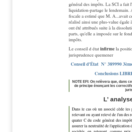
général des impôts. La SCI a fait l
liquidation-partage le lendemain. A
fiscale a estimé que M. A...avait c
réalisé ainsi une plus-value égale à
ont été attribués suite à la dissolut
parts, qu'elle a imposée sur le fo
impôts.
infirme
Le conseil d état
la positi
jurisprudence quemener
Conseil d'État N° 389990 3èm
Conclusions LIBR
NOTE EFI: On relèvera que, dans cet
de principe énonçant les correctif
jur
L’ analys
Dans le cas où un associé cède les 
relevant ou ayant relevé de l'un des 
quater C du code général des impôts,
assurer la neutralité de l'application
sociétés, en retenant, comme prix 