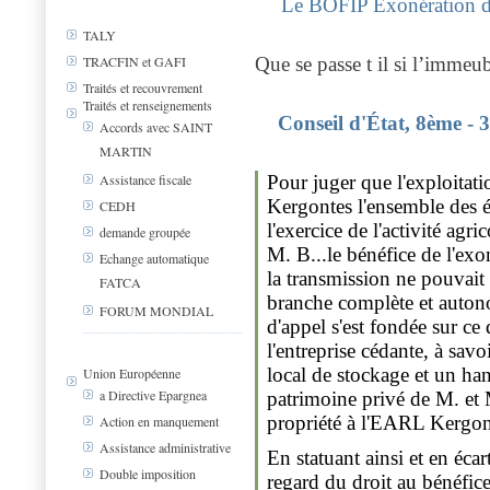
Le BOFIP Exonération des 
TALY
TRACFIN et GAFI
Que se passe t il si l’immeu
Traités et recouvrement
Traités et renseignements
Conseil d'État, 8ème - 
Accords avec SAINT
MARTIN
Assistance fiscale
Pour juger que l'exploitati
Kergontes l'ensemble des él
CEDH
l'exercice de l'activité agri
demande groupée
M. B...le bénéfice de l'exo
Echange automatique
la transmission ne pouvait
FATCA
branche complète et autono
FORUM MONDIAL
d'appel s'est fondée sur ce
l'entreprise cédante, à savoi
local de stockage et un han
Union Européenne
a Directive Epargnea
patrimoine privé de M. et 
propriété à l'EARL Kergon
Action en manquement
Assistance administrative
En statuant ainsi et en éc
Double imposition
regard du droit au bénéfice