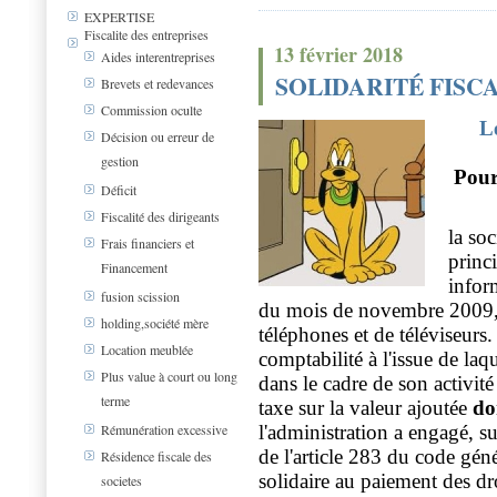
EXPERTISE
Fiscalite des entreprises
13 février 2018
Aides interentreprises
SOLIDARITÉ FISCAL
Brevets et redevances
Commission oculte
Le
Décision ou erreur de
gestion
Pour
Déficit
Fiscalité des dirigeants
la soc
Frais financiers et
princ
Financement
infor
fusion scission
du mois de novembre 2009, 
holding,société mère
téléphones et de téléviseurs. 
Location meublée
comptabilité à l'issue de laqu
Plus value à court ou long
dans le cadre de son activité
terme
taxe sur la valeur ajoutée
do
l'administration a engagé, s
Rémunération excessive
de l'article 283 du code géné
Résidence fiscale des
solidaire au paiement des dr
societes