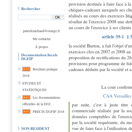
provision destinée à faire face à la 
Rechercher
chèques-cadeaux auxquels ses clie
réalisés au cours des exercices liti
résultat de l'exercice 2008 une de
au cours de l'exercice à ses clients
patrickmichaud@orange.fr
article 39-1 § 
Me contacter
la société Burton, a fait l'objet d'u
À propos
exercices clos en 2007 et 2008 au t
Documentation fiscale
proposition de rectifications du 26
DGFIP
provisions pour programme de fidél
cadeaux déduits par la société et a, 
Brochure pratique
2018
ETUDES ET
La cour confirme
STATISTIQUES
CAA Versaille
Les documentations
officielles de la DGI
par suite, c'est à juste titre
commerciale réalisée par la so
PRECIS DGFIP 2018
données comptables de l'exerci
par la société requérante, du mo
vue de faire face à l'utilisation
NON RESIDENT