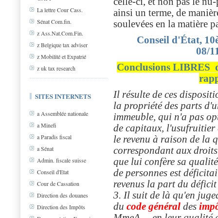
celle-ci, et non pas le nu
La lettre Cour Cass.
ainsi un terme, de manièr
Sénat Com.fin.
soulevées en la matière p
z Ass.Nat.Com.Fin.
Conseil d'État, 1
z Belgique tax adviser
08/1
z Mobilité et Expatrié
Conclusions LIBRES
z uk tax research
rapp
Il résulte de ces disposi
SITES INTERNETS
la propriété des parts d'
a Assemblée nationale
immeuble, qui n'a pas opt
a Minefi
de capitaux, l'usufruitier 
a Paradis fiscal
le revenu à raison de la 
a Sénat
correspondant aux droits 
Admin. fiscale suisse
que lui confère sa qualité
de personnes est déficitai
Conseil d'Etat
revenus la part du défici
Cour de Cassation
3. Il suit de là qu'en juge
Direction des douanes
du
code
général
des
impô
Direction des Impôts
MmeA..., en leur qualité d