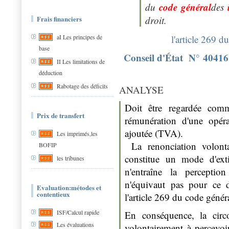
code
général
du
des
Frais financiers
droit.
l'article 269 
aI Les principes de
base
Conseil d'État N° 4041
II Les limitations de
déduction
Rabotage des déficits
ANALYSE
Doit être regardée com
Prix de transfert
rémunération d'une opéra
ajoutée (TVA).
Les imprimés,les
La renonciation volontai
BOFIP
constitue un mode d'exti
les tribunes
n'entraîne la percepti
n'équivaut pas pour ce 
Evaluation:métodes et
contentieux
l'article 269 du code géné
ISF/Calcul rapide
En conséquence, la circ
Les évaluations
volontairement à percevoir