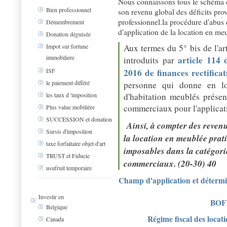
Nous connaissons tous le schéma d
Bien professionnel
son revenu global des déficits pr
professionnel.la procédure d'abus d
Démembrement
d'application de la location en meu
Donation déguisée
Aux termes du 5° bis de l'ar
Impot sur fortune
immobiliere
article 114
introduits par
2016 de finances rectificat
ISF
le paiement différé
personne qui donne en lo
d'habitation meublés présent
les taux d 'imposition
commerciaux pour l'applicati
Plus value mobilière
SUCCESSION et donation
Ainsi, à compter des revenu
Sursis d'imposition
la location en meublée prat
taxe forfaitaire objet d'art
imposables dans la catégorie
TRUST et Fiducie
commerciaux. (20-30) 40
usufruit temporaire
Champ d'application et détermin
Investir en
BOFI
Belgique
Régime fiscal des loca
Canada