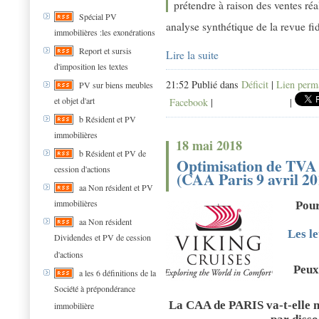
prétendre à raison des ventes réal
Spécial PV
analyse synthétique de la revue fi
immobilières :les exonérations
Report et sursis
Lire la suite
d'imposition les textes
21:52 Publié dans
Déficit
|
Lien perm
PV sur biens meubles
et objet d'art
Facebook
|
|
b Résident et PV
immobilières
18 mai 2018
b Résident et PV de
Optimisation de TVA p
cession d'actions
(CAA Paris 9 avril 20
aa Non résident et PV
immobilières
Pour
aa Non résident
Les le
Dividendes et PV de cession
d'actions
Peux
a les 6 définitions de la
Société à prépondérance
La CAA de PARIS va-t-elle m
immobilière