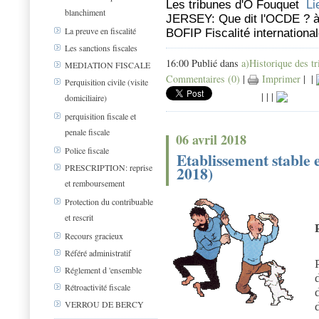
Les tribunes d'O Fouquet
Li
blanchiment
JERSEY: Que dit l'OCDE ? à
La preuve en fiscalité
BOFIP Fiscalité internation
Les sanctions fiscales
16:00 Publié dans
a)Historique des t
MEDIATION FISCALE
Commentaires (0)
|
Imprimer
|
|
Perquisition civile (visite
|
|
|
domiciliaire)
perquisition fiscale et
penale fiscale
06 avril 2018
Police fiscale
Etablissement stable e
PRESCRIPTION: reprise
2018)
et remboursement
Protection du contribuable
et rescrit
Recours gracieux
Référé administratif
Réglement d 'ensemble
Rétroactivité fiscale
VERROU DE BERCY