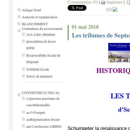
Commentaires (0)
|
Imprimer
|
|
|
|
|
Afrique Nord
Amnistie et regularisation
BLANCHIMENT
01 mai 2018
Contentieux du recouvrement
Les tribunes de Sept
Avis à tiers détenteur
prescription du tresor
public
Responsabilite fiscale du
dirigeant
HISTORIQ
Solidarité fiscale
Sursis de paiement
CONTENTIEUX FISCAL
LES 
a Question prioritaire de
constitutionnalite
d’S
aa O Fouquet
aa)Régularisation fiscale
aaa Conclusions LIBRES
Schumpeter la renaissance de