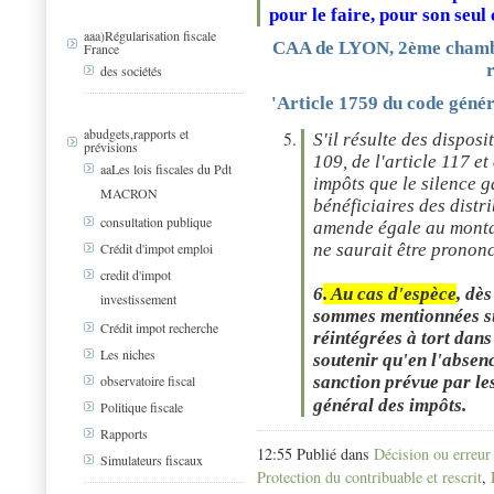
pour le faire, pour son seul
aaa)Régularisation fiscale
CAA de LYON, 2ème chambr
France
des sociétés
'Article 1759 du code génér
abudgets,rapports et
S'il résulte des disposi
prévisions
109, de l'article 117 e
aaLes lois fiscales du Pdt
impôts que le silence 
MACRON
bénéficiaires des distr
consultation publique
amende égale au montan
ne saurait être prononc
Crédit d'impot emploi
credit d'impot
6
. Au cas d'espèce
, dè
investissement
sommes mentionnées su
Crédit impot recherche
réintégrées à tort dans
Les niches
soutenir qu'en l'absenc
sanction prévue par les
observatoire fiscal
général des impôts.
Politique fiscale
Rapports
12:55 Publié dans
Décision ou erreur
Simulateurs fiscaux
Protection du contribuable et rescrit
,