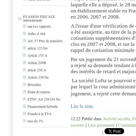
laquelle elle a déposé, le 28 m
un établissement stable en Fra
EVASION FISCALE
en 2006, 2007 et 2008.
internationale
A l'issue d'une vérification de
aaa Les rapports
a été assujettie, au titre de la
Aides d 'etat
cotisations supplémentaires d'
Art. 57 Prix de transfert;
clos en 2007 et 2008, et sur la
article 123 bis
rappel de cotisation minimale 
Article 155 A
Par un jugement du 21 novembr
Article 209B
a rejeté sa demande tendant à 
article 238 A
des intérêts de retard et majora
Article 238 bis
La société Lofta se pourvoit e
Bruxelles
par lequel la cour administrati
Delai de reprise
jugement, a rejeté cette dema
ETNC Art 238 OA bis
Lire la suite
Financement hybride
Fraude à la TVA
12:22 Publié dans
Activité occulte
,
F
taxe de 3%
societes
|
Lien permanent
|
Commentai
|