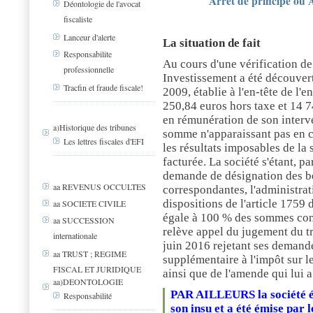
Arrêt de principe ou 
Déontologie de l'avocat
fiscaliste
Lanceur d'alerte
La situation de fait
Responsabilite
Au cours d'une vérification d
professionnelle
Investissement a été découver
Tracfin et fraude fiscale!
2009, établie à l'en-tête de l'
250,84 euros hors taxe et 14 7
en rémunération de son interve
a)Historique des tribunes
somme n'apparaissant pas en co
Les lettres fiscales d'EFI
les résultats imposables de la 
facturée. La société s'étant, pa
demande de désignation des bé
aa REVENUS OCCULTES
correspondantes, l'administrati
dispositions de l'article 175
aa SOCIETE CIVILE
égale à 100 % des sommes con
aa SUCCESSION
relève appel du jugement du t
internationale
juin 2016 rejetant ses demand
aa TRUST ; REGIME
supplémentaire à l'impôt sur les
FISCAL ET JURIDIQUE
ainsi que de l'amende qui lui a 
aa)DEONTOLOGIE
PAR AILLEURS la société éta
Responsabilité
son insu et a été émise par l