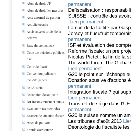
Abus de droit :JP
permanent
Défiscalisation : responsabil
Abus de droit: les mesures
SUISSE : contrôle des avoir
Acte anormal de gestion
Lien permanent
Activité occulte
La nuit de la faillite par Ga
Assistance et droits de la
Jersey et l’usufruit tempora
défenxe
permanent
ISF et évaluation des compt
Base du contentieux
Réforme fiscale; un pré proje
Code des relations public et
Nicolas Pictet : la fin de la s
fisc
The world forum The Global
Controle fiscal
Lien permanent
Convention judiciaire
G20 le point sur l’échange a
d'intérêt général
Donation abusive d'actions é
permanent
de l'Assiette
Intégration fiscale ? qui sup
declaration de soupcon
Lien permanent
Du Recouvrement et sursis
Transfert de siège dans l'U
Evaluation les méthodes
permanent
G20 la suisse nomme un amb
Examen de situation fiscale
Les tribunes d’août 2013
Lie
exces de pouvoir
Déontologie du fiscaliste le
Fraude escroquerie