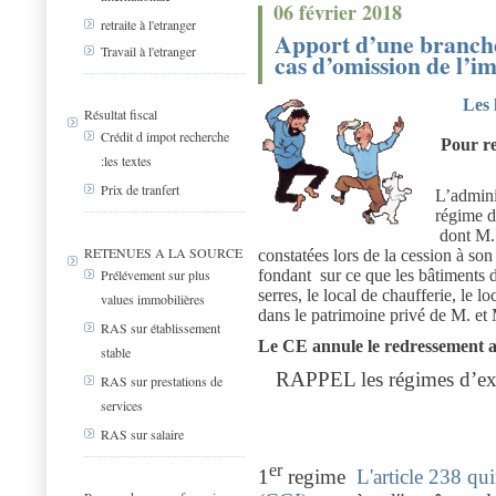
06 février 2018
retraite à l'etranger
Apport d’une branche
Travail à l'etranger
cas d’omission de l’
Les 
Résultat fiscal
Crédit d impot recherche
Pour re
:les textes
Prix de tranfert
L’admini
régime d
dont M. B
RETENUES A LA SOURCE
constatées lors de la cession à son 
fondant sur ce que les bâtiments d'
Prélévement sur plus
serres, le local de chaufferie, le l
values immobilières
dans le patrimoine privé de M. e
RAS sur établissement
Le CE annule le redressement 
stable
RAPPEL les régimes d’exo
RAS sur prestations de
services
RAS sur salaire
er
1
regime
L'article 238 qu