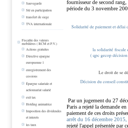
fournisseur de second rang, l
Sauvegarde
période du 3 novembre 2009
Sté en participation
transfert de siege
TVA internationale
Solidarité de paiement et délai 
Fiscalite des valeurs
mobilières ( RCM et P.V.)
la solidarité fiscal
Actions gratuites
( qpc gecop décision
Directive epargne
europeenne 1
enregistrement des
Le droit de se d
cessions
Décision du conseil consti
Épargne salariale et
actionnariat salarié
exit tax
Par un jugement du 27 décem
Holding animatrice
Paris a rejeté la demande en 
Imposition des dividendes
paiement de ces droits prése
et interets
arrêt du 16 décembre 2015, 
les taux
rejeté l'appel présentée par 