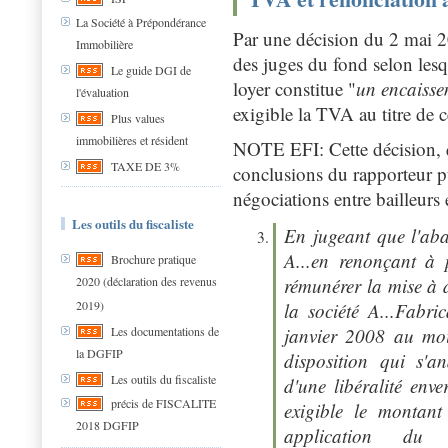
La Société à Prépondérance
Par une décision du 2 mai 20
Immobilière
des juges du fond selon lesq
Le guide DGI de
loyer constitue "
un encaissem
l'évaluation
exigible la TVA au titre de c
Plus values
immobilières et résident
NOTE EFI: Cette décision, qu
TAXE DE 3%
conclusions du rapporteur pub
négociations entre bailleurs 
Les outils du fiscaliste
En jugeant que l'ab
A...en renonçant à 
Brochure pratique
2020 (déclaration des revenus
rémunérer la mise à 
2019)
la société A...Fabr
janvier 2008 au moi
Les documentations de
la DGFIP
disposition qui s'a
Les outils du fiscaliste
d'une libéralité enve
précis de FISCALITE
exigible le montant
2018 DGFIP
application d