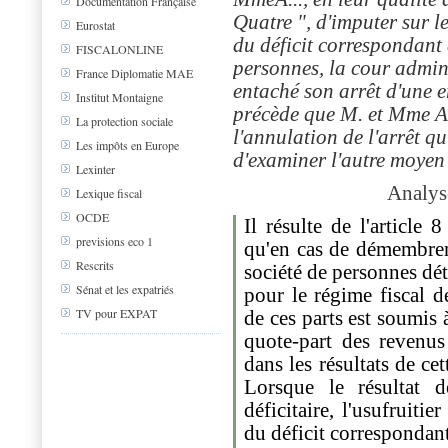
Documentation Française
Quatre ", d'imputer sur l
Eurostat
du déficit correspondant à
FISCALONLINE
personnes, la cour admin
France Diplomatie MAE
entaché son arrêt d'une er
Institut Montaigne
précède que M. et Mme A
La protection sociale
l'annulation de l'arrêt qu
Les impôts en Europe
d'examiner l'autre moyen
Lexinter
Analyse
Lexique fiscal
OCDE
Il résulte de l'article
previsions eco 1
qu'en cas de démembrem
Rescrits
société de personnes dé
Sénat et les expatriés
pour le régime fiscal de
TV pour EXPAT
de ces parts est soumis 
quote-part des revenus
dans les résultats de cet
Lorsque le résultat d
déficitaire, l'usufruiti
du déficit correspondant 