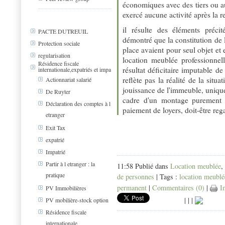
économiques avec des tiers ou aura
exercé aucune activité après la r
il résulte des éléments préci
PACTE DUTREUIL
démontré que la constitution de 
Protection sociale
place avaient pour seul objet et 
regularisation
location meublée professionnell
Résidence fiscale
résultat déficitaire imputable d
internationale,expatriés et impa
reflète pas la réalité de la situ
Actionnariat salarié
jouissance de l'immeuble, unique 
De Ruyter
cadre d'un montage purement ar
Déclaration des comptes à l
paiement de loyers, doit-être reg
etranger
Exit Tax
expatrié
Impatrié
Partir à l etranger : la
11:58 Publié dans
Location meublée
,
pratique
de personnes
| Tags :
location meublé
permanent
|
Commentaires (0)
|
Im
PV Immobilières
|
|
|
PV mobilière-stock option
Résidence fiscale
internationale