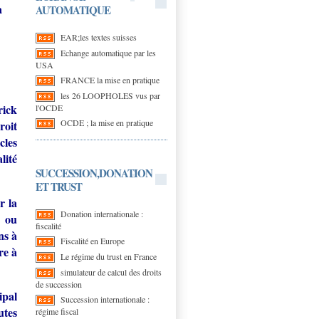
a
AUTOMATIQUE
EAR;les textes suisses
Echange automatique par les
USA
FRANCE la mise en pratique
les 26 LOOPHOLES vus par
rick
l'OCDE
OCDE ; la mise en pratique
roit
cles
lité
SUCCESSION,DONATION
ET TRUST
r la
Donation internationale :
ou
fiscalité
ns à
Fiscalité en Europe
re à
Le régime du trust en France
simulateur de calcul des droits
de succession
ipal
Succession internationale :
utes
régime fiscal