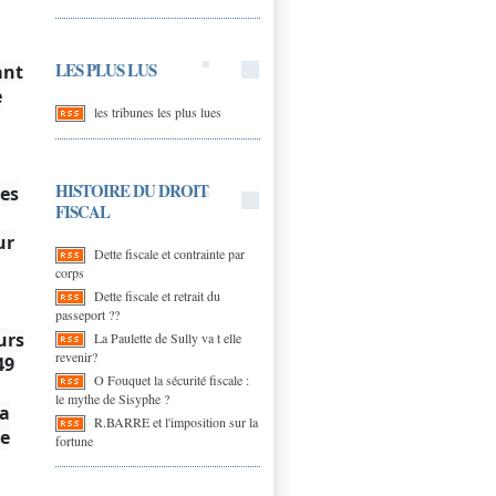
LES PLUS LUS
ant
e
les tribunes les plus lues
HISTOIRE DU DROIT
des
FISCAL
ur
Dette fiscale et contrainte par
corps
Dette fiscale et retrait du
passeport ??
urs
La Paulette de Sully va t elle
revenir?
49
O Fouquet la sécurité fiscale :
le mythe de Sisyphe ?
la
R.BARRE et l'imposition sur la
ue
fortune