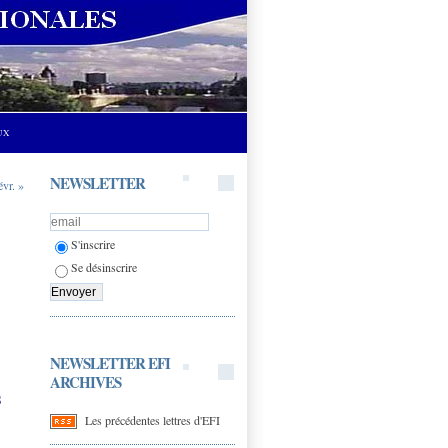
UX
NEWSLETTER
évr. »
S'inscrire
Se désinscrire
NEWSLETTER EFI
ARCHIVES
s
Les précédentes lettres d'EFI