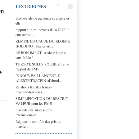
LES TRIBUNES
en
Une societe de personne étrangère est
elle...
rapport sur les moyens de la DGFiP
consacrés à...
REMISE EN CAUSE DU REGIME
HOLDING . France art...
LE BON IMPOT : assiette large et
taux faible /...
TURGOT, SULLY, COLBERT et le
rapport du FMI(...
e
lE NOUVEAU LANCEUR D
ALERTE TRACFIN :d'abord...
Relations fiscales franco-
luxembourgeoises...
SIMPLIFICATION DU RESCRIT
VALEUR pour les PME
Fiscalité des successions
internationales...
Régime du contrôle des prix de
transfert