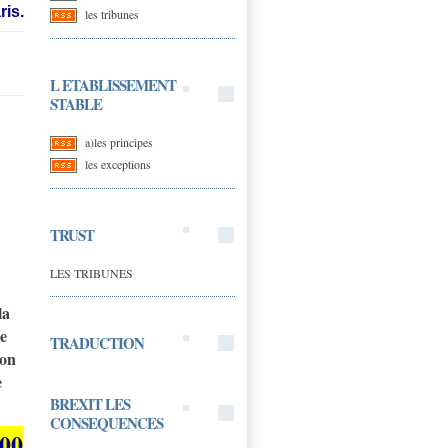
ris
.
les tribunes
L ETABLISSEMENT
STABLE
a)les principes
les exceptions
TRUST
LES TRIBUNES
la
me
TRADUCTION
ion
e
BREXIT LES
CONSEQUENCES
500