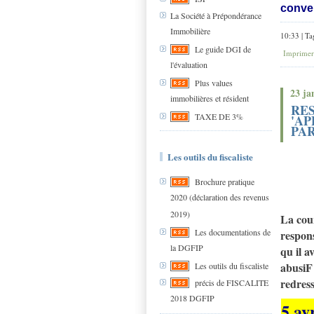
conve
La Société à Prépondérance
Immobilière
10:33 | Ta
Le guide DGI de
Imprimer
l'évaluation
Plus values
23 ja
immobilières et résident
RES
TAXE DE 3%
'AP
PAR
Les outils du fiscaliste
Brochure pratique
2020 (déclaration des revenus
2019)
La cour
Les documentations de
respons
la DGFIP
qu il a
abusiF 
Les outils du fiscaliste
redres
précis de FISCALITE
2018 DGFIP
5 av