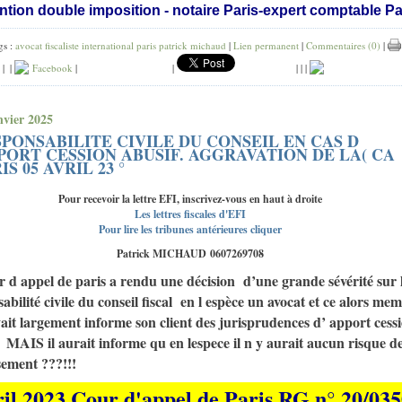
ntion double imposition
-
notaire Paris
-
expert comptable Pa
gs :
avocat fiscaliste international paris patrick michaud
|
Lien permanent
|
Commentaires (0)
|
|
|
Facebook
|
|
|
|
|
nvier 2025
PONSABILITE CIVILE DU CONSEIL EN CAS D
PORT CESSION ABUSIF. AGGRAVATION DE LA( CA
IS 05 AVRIL 23 °
Pour recevoir la lettre EFI, inscrivez-vous en haut à droite
Les lettres fiscales d'EFI
Pour lire les tribunes antérieures cliquer
Patrick MICHAUD 0607269708
 d appel de paris a rendu une décision d’une grande sévérité sur 
abilité civile du conseil fiscal en l espèce un avocat et ce alors me
vait largement informe son client des jurisprudences d’ apport cess
MAIS il aurait informe qu en lespece il n y aurait aucun risque d
sement ???!!!
ril 2023 Cour d'appel de Paris RG n° 20/03