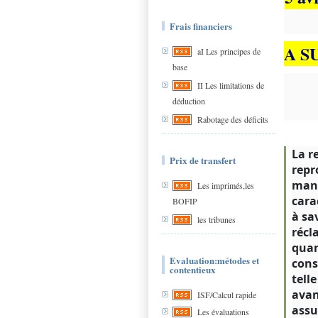
Frais financiers
A S
aI Les principes de
base
II Les limitations de
déduction
Rabotage des déficits
La r
Prix de transfert
repr
manq
Les imprimés,les
cara
BOFIP
à sa
les tribunes
récl
quan
Evaluation:métodes et
cons
contentieux
tell
avan
ISF/Calcul rapide
assu
Les évaluations