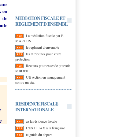
sans
s en
MEDIATION FISCALE ET
l de
REGLEMENT D ENSEMBL
oute
La médiation fiscale par E
MARCUS
le reglment d ensemble
les 9 tribunes pour votre
protection
Recours pour excesde pouvoir
le BOFIP
UE Action en manquement
contre un etat
RESIDENCE FISCALE
INTERNATIONALE
e
e
aa la résidence fiscale
L'EXIT TAX à la française
le guide du départ