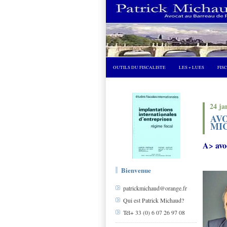
OUTILS DU FISCALISTE
LES + LUES
FIS
24 ja
AV
MI
A> avoc
Bienvenue
patrickmichaud@orange.fr
Qui est Patrick Michaud?
Tél+ 33 (0) 6 07 26 97 08