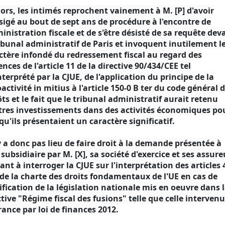
lors, les intimés reprochent vainement à M. [P] d'avoir
sigé au bout de sept ans de procédure à l'encontre de
ministration fiscale et de s'être désisté de sa requête dev
ribunal administratif de Paris et invoquent inutilement l
ctère infondé du redressement fiscal au regard des
ences de l'article 11 de la directive 90/434/CEE tel
nterprété par la CJUE, de l'application du principe de la
oactivité in mitius à l'article 150-0 B ter du code général 
ts et le fait que le tribunal administratif aurait retenu
tres investissements dans des activités économiques po
 qu'ils présentaient un caractère significatif.
'y a donc pas lieu de faire droit à la demande présentée à
e subsidiaire par M. [X], sa société d'exercice et ses assure
ant à interroger la CJUE sur l'interprétation des articles 
 de la charte des droits fondamentaux de l'UE en cas de
fication de la législation nationale mis en oeuvre dans 
ctive "Régime fiscal des fusions" telle que celle interven
rance par loi de finances 2012.