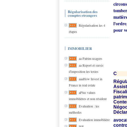
circons
tomber 
Régularisation des
comptes etrangers
matièr
l'ordr
Régularisation les 4
pour vo
étapes
IMMOBILIER
aa Patrim usagers
aa Report et sursis
d'imposition les textes
C
aaaHow Invest in
Régula
France in real estate
Assist
Fiscal
aPlus values
patri
immobilières et non résident
Conten
Evaluation : les
Négoci
Déclar
méthodes
Evaluation immobilière
avocat
contro
ISF