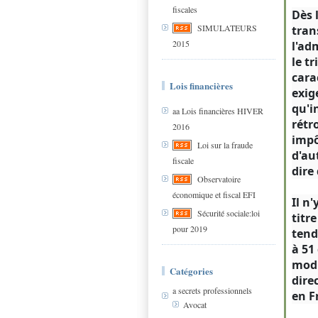
fiscales
Dès 
SIMULATEURS
tran
2015
l'ad
le t
cara
Lois financières
exig
qu'i
aa Lois financières HIVER
rétr
2016
impô
Loi sur la fraude
d'au
fiscale
dire
Observatoire
économique et fiscal EFI
Il n
Sécurité sociale:loi
titr
pour 2019
tend
à 51
modi
Catégories
dire
a secrets professionnels
en F
Avocat