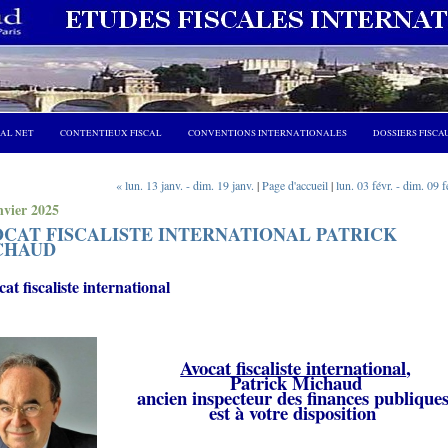
CAL NET
CONTENTIEUX FISCAL
CONVENTIONS INTERNATIONALES
DOSSIERS FISCA
« lun. 13 janv. - dim. 19 janv.
|
Page d'accueil
|
lun. 03 févr. - dim. 09 f
nvier 2025
OCAT FISCALISTE INTERNATIONAL PATRICK
CHAUD
at fiscaliste international
Avocat fiscaliste international
,
Patrick Michaud
ancien inspecteur des finances publique
est à votre disposition