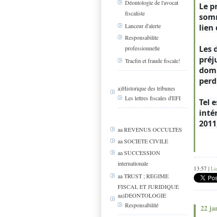
Déontologie de l'avocat
Le p
fiscaliste
somm
Lanceur d'alerte
lien
Responsabilite
Les 
professionnelle
préj
Tracfin et fraude fiscale!
domm
perd
a)Historique des tribunes
Les lettres fiscales d'EFI
Tel 
inté
2011,
aa REVENUS OCCULTES
aa SOCIETE CIVILE
aa SUCCESSION
internationale
13:57 |
Li
aa TRUST ; REGIME
FISCAL ET JURIDIQUE
aa)DEONTOLOGIE
Responsabilité
22 ja