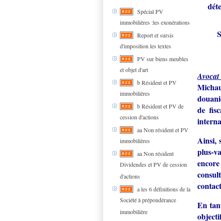
dét
Spécial PV
immobilières :les exonérations
S
Report et sursis
d'imposition les textes
PV sur biens meubles
et objet d'art
Avocat 
b Résident et PV
Michaud
immobilières
douanie
b Résident et PV de
de fisc
cession d'actions
interna
aa Non résident et PV
Ainsi, 
immobilières
plus-v
aa Non résident
encore
Dividendes et PV de cession
consult
d'actions
contac
a les 6 définitions de la
Société à prépondérance
En tan
immobilière
object