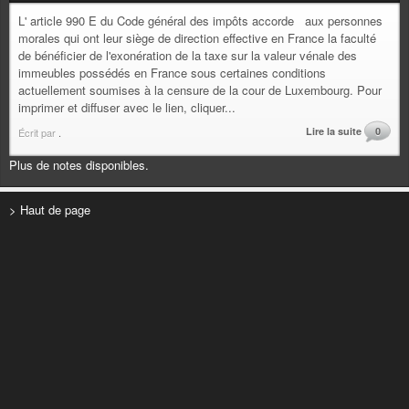
L' article 990 E du Code général des impôts accorde aux personnes
morales qui ont leur siège de direction effective en France la faculté
de bénéficier de l'exonération de la taxe sur la valeur vénale des
immeubles possédés en France sous certaines conditions
actuellement soumises à la censure de la cour de Luxembourg. Pour
imprimer et diffuser avec le lien, cliquer...
Lire la suite
0
Écrit par
.
Plus de notes disponibles.
> Haut de page