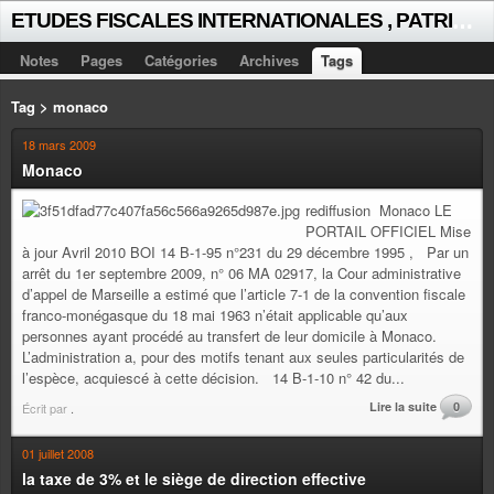
E
TUDES FISCALES INTERNATIONALES , PATRICK MICHAUD
Notes
Pages
Catégories
Archives
Tags
Tag > monaco
18 mars 2009
Monaco
rediffusion Monaco LE
PORTAIL OFFICIEL Mise
à jour Avril 2010 BOI 14 B-1-95 n°231 du 29 décembre 1995 , Par un
arrêt du 1er septembre 2009, n° 06 MA 02917, la Cour administrative
d’appel de Marseille a estimé que l’article 7-1 de la convention fiscale
franco-monégasque du 18 mai 1963 n’était applicable qu’aux
personnes ayant procédé au transfert de leur domicile à Monaco.
L’administration a, pour des motifs tenant aux seules particularités de
l’espèce, acquiescé à cette décision. 14 B-1-10 n° 42 du...
Lire la suite
0
Écrit par
.
01 juillet 2008
la taxe de 3% et le siège de direction effective