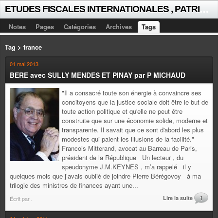
E
TUDES FISCALES INTERNATIONALES , PATRICK MICHAUD
Notes
Pages
Catégories
Archives
Tags
Tag > france
01 mai 2013
BERE avec SULLY MENDES ET PINAY par P MICHAUD
"Il a consacré toute son énergie à convaincre ses
concitoyens que la justice sociale doit être le but de
toute action politique et qu'elle ne peut être
construite que sur une économie solide, moderne et
transparente. Il savait que ce sont d'abord les plus
modestes qui paient les illusions de la facilité."
Francois Mitterand, avocat au Barreau de Paris,
président de la République Un lecteur , du
speudonyme J.M.KEYNES , m’a rappelé il y
quelques mois que j’avais oublié de joindre Pierre Bérégovoy à ma
trilogie des ministres de finances ayant une...
Lire la suite
1
Écrit par
.