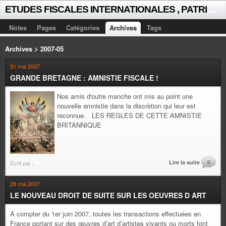
E
TUDES FISCALES INTERNATIONALES , PATRICK MICHAUD
Notes
Pages
Catégories
Archives
Tags
Archives > 2007-05
31 mai 2007
GRANDE BRETAGNE : AMNISTIE FISCALE !
Nos amis d'outre manche ont mis au point une
nouvelle amnistie dans la discrètion qui leur est
reconnue. LES REGLES DE CETTE AMNISTIE
BRITANNIQUE
Lire la suite
0
Écrit par
.
28 mai 2007
LE NOUVEAU DROIT DE SUITE SUR LES OEUVRES D ART
A compter du 1er juin 2007, toutes les transactions effectuées en
France portant sur des œuvres d’art d’artistes vivants ou morts font