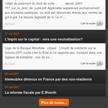
l’objet du paiement du droit de suite . décret_2007-
757_sur_le_droit_de_suite.pdf Applicable auparavant exclusivement
aux enchères publiques, ce droit est désormais étendu aux ventes de
gré à gré. Le dossier législatif de la l oi nº...
Lire la suite
0
Écrit par
.
27 mai 2007
L'impôt sur le capital : vers une neutralisation?
Logo de la Banque Mondiale cliquer L'impôt de solidarité sur la
fortune (ISF) coûte cher à l'Etat et lui rapporte peu. Instauré dans une
logique de solidarité - lors de sa...
Lire la suite
0
Écrit par
.
26 mai 2007
Immeubles détenus en France par des non-résidents
24 mai 2007
La reforme fiscale par E.Woerth
Plus de notes...