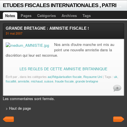
E
TUDES FISCALES INTERNATIONALES , PATRICK MICHAUD
Notes
Pages
Catégories
Archives
Tags
GRANDE BRETAGNE : AMNISTIE FISCALE !
31 mai 2007
Nos amis d'outre manche ont mis au
point une nouvelle amnistie dans la
discrètion qui leur est reconnue.
LES REGLES DE CETTE AMNISTIE BRITANNIQUE
Écrit par
.
dans les catégories
aa)Régularisation fiscale
,
Royaume Uni
| Tags :
uk
,
fiscalité
,
amnistie
,
michaud
,
suisse
,
fraude fiscale
,
grande bretagne
0
Les commentaires sont fermés.
> Haut de page