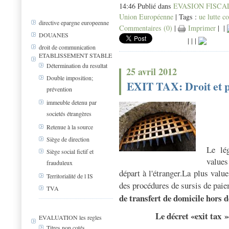
14:46 Publié dans
EVASION FISCALE 
Union Européenne
| Tags :
ue lutte co
directive epargne europeenne
Commentaires (0)
|
Imprimer
|
|
DOUANES
|
|
|
droit de communication
ETABLISSEMENT STABLE
Détermination du resultat
25 avril 2012
Double imposition;
EXIT TAX: Droit et p
prévention
immeuble detenu par
societés étrangères
Retenue à la source
Siège de direction
Le lég
Siège social fictif et
values
frauduleux
départ à l'étranger.La plus value
Territorialité de l IS
des procédures de sursis de paie
TVA
de transfert de domicile hors 
Le décret «exit tax »
EVALUATION les regles
Titres non cotés