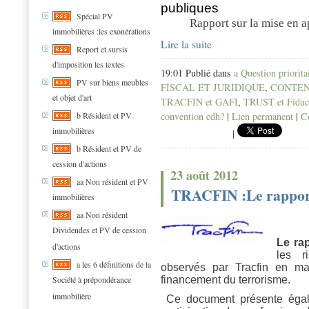
publiques
Spécial PV
Rapport sur la mise en ap
immobilières :les exonérations
Lire la suite
Report et sursis
d'imposition les textes
19:01 Publié dans
a Question priorita
PV sur biens meubles
FISCAL ET JURIDIQUE
,
CONTEN
et objet d'art
TRACFIN et GAFI
,
TRUST et Fiduc
convention edh?
|
Lien permanent
|
C
b Résident et PV
immobilières
|
b Résident et PV de
cession d'actions
23 août 2012
aa Non résident et PV
TRACFIN :Le rappor
immobilières
aa Non résident
Dividendes et PV de cession
Le rap
d'actions
les r
a les 6 définitions de la
observés par Tracfin en ma
Société à prépondérance
financement du terrorisme.
immobilière
Ce document présente égale