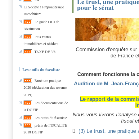
Le trust, une pratiq
pour le sénat
La Société à Prépondérance
Immobilière
Le guide DGI de
l'évaluation
Plus values
immobilières et résident
Commission d'enquête sur l'
TAXE DE 3%
de France et
Les outils du fiscaliste
Comment fonctionne la co
Brochure pratique
Audition de M. Jean-Franço
2020 (déclaration des revenus
2019)
Le rapport de la commis
Les documentations de
i
la DGFIP
Nous vous livrons l’analyse 
Les outils du fiscaliste
fiscal et
précis de FISCALITE

(3) Le trust, une pratiqu
2018 DGFIP