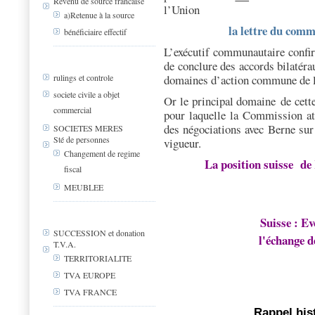
Revenu de source francaise
l’Union
a)Retenue à la source
la lettre du comm
bénéficiaire effectif
L’exécutif communautaire confir
de conclure des accords bilatéra
domaines d’action commune de l
rulings et controle
societe civile a objet
Or le principal domaine de cette
commercial
pour laquelle la Commission a
des négociations avec Berne sur
SOCIETES MERES
Sté de personnes
vigueur.
Changement de regime
La position suisse de
fiscal
MEUBLEE
Suisse : Ev
SUCCESSION et donation
l'échange d
T.V.A.
TERRITORIALITE
TVA EUROPE
TVA FRANCE
Rappel his