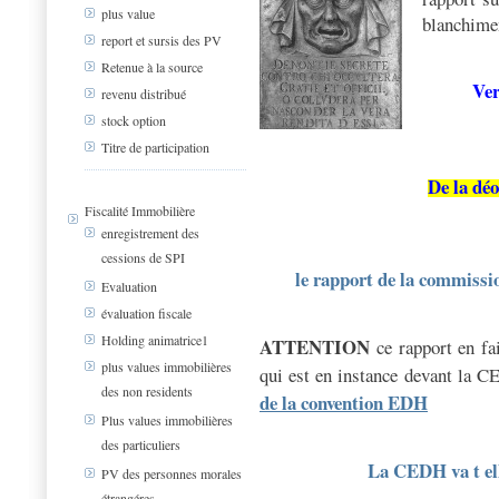
plus value
blanchime
report et sursis des PV
Retenue à la source
Ver
revenu distribué
stock option
Titre de participation
De la déo
Fiscalité Immobilière
enregistrement des
cessions de SPI
le
rapport de la commission
Evaluation
évaluation fiscale
Holding animatrice1
ATTENTION
ce rapport en f
plus values immobilières
qui est en instance devant la 
des non residents
de la convention EDH
Plus values immobilières
des particuliers
La CEDH va t el
PV des personnes morales
étrangéres