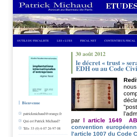
OUTILS DU FISCALISTE
LES + LUES
FISCAL NET
CONTENTIEUX FISCAL
30 août 2012
le décret « trust » ser
EDH ou au Code Civi
Redi
nou
comp
décl
Bienvenue
"po
l’adm
patrickmichaud@orange.fr
par
l article 1649
AB
Qui est Patrick Michaud?
convention européenn
Tél+ 33 (0) 6 07 26 97 08
l'article 1007 du Code C