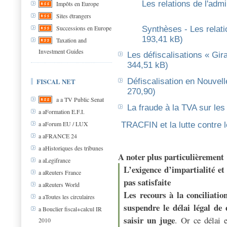
Les relations de l'admi
Impôts en Europe
Sites étrangers
Successions en Europe
Synthèses - Les relatio
193,41 kB)
Taxation and
Investment Guides
Les défiscalisations « Gir
344,51 kB)
Défiscalisation en Nouvel
FISCAL NET
270,90)
a a TV Public Senat
La fraude à la TVA sur le
a aFormation E.F.I.
a aForum EU / LUX
TRACFIN et la lutte contre 
a aFRANCE 24
a aHistoriques des tribunes
A noter plus particulièrement
a aLegifrance
L’exigence d’impartialité et
a aReuters France
pas satisfaite
a aReuters World
Les recours à la conciliatio
a aToutes les circulaires
suspendre le délai légal de
a Bouclier fiscal+calcul IR
saisir un juge
. Or ce délai e
2010