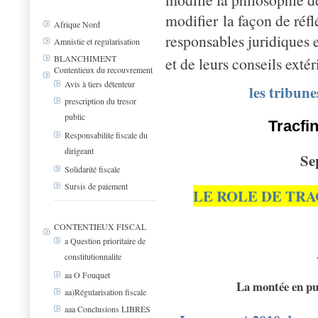
modifier la façon de réflé
Afrique Nord
responsables juridiques e
Amnistie et regularisation
BLANCHIMENT
et de leurs conseils extér
Contentieux du recouvrement
Avis à tiers détenteur
les tribu
prescription du tresor
public
Tracfin
Responsabilite fiscale du
dirigeant
Se
Solidarité fiscale
Sursis de paiement
LE ROLE DE TR
CONTENTIEUX FISCAL
a Question prioritaire de
constitutionnalite
aa O Fouquet
La montée en p
aa)Régularisation fiscale
aaa Conclusions LIBRES