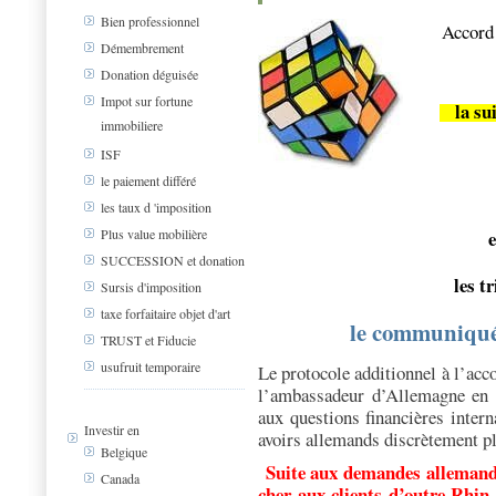
Bien professionnel
Accord 
Démembrement
Donation déguisée
Impot sur fortune
la sui
immobiliere
ISF
le paiement différé
les taux d 'imposition
e
Plus value mobilière
SUCCESSION et donation
les t
Sursis d'imposition
taxe forfaitaire objet d'art
le communiqué d
TRUST et Fiducie
usufruit temporaire
Le protocole additionnel à l’ac
l’ambassadeur d’Allemagne en 
aux questions financières intern
Investir en
avoirs allemands discrètement pl
Belgique
Suite aux demandes allemande
Canada
cher aux clients d’outre Rhin.