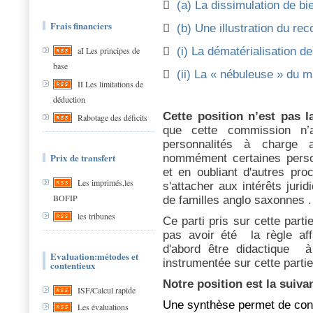

(a) La dissimulation de bi
Frais financiers

(b) Une illustration du rec

(i) La dématérialisation d
aI Les principes de
base

(ii) La « nébuleuse » du m
II Les limitations de
déduction
Cette position n’est pas l
Rabotage des déficits
que cette commission n’
personnalités à charge 
Prix de transfert
nommément certaines person
et en oubliant d'autres pro
Les imprimés,les
s'attacher aux intérêts juri
BOFIP
de familles anglo saxonnes .
les tribunes
Ce parti pris sur cette part
pas avoir été la règle aff
d'abord être didactique 
Evaluation:métodes et
instrumentée sur cette partie 
contentieux
Notre position est la suiva
ISF/Calcul rapide
Une synthèse permet de cons
Les évaluations