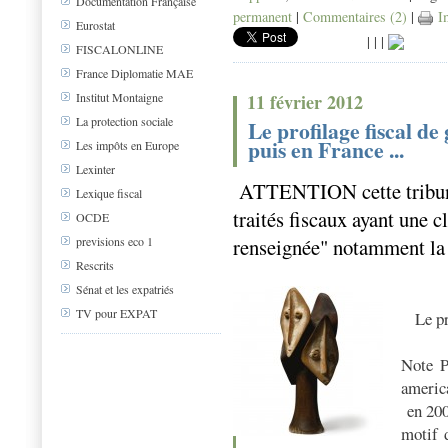
Documentation Française
permanent
|
Commentaires (2)
|
Im
Eurostat
|
|
|
FISCALONLINE
France Diplomatie MAE
11 février 2012
Institut Montaigne
La protection sociale
Le profilage fiscal de
puis en France ...
Les impôts en Europe
Lexinter
ATTENTION
cette trib
Lexique fiscal
traités fiscaux ayant une c
OCDE
renseignée" notamment la
previsions eco 1
Rescrits
Sénat et les expatriés
TV pour EXPAT
Le pro
Note P
america
en 20
motif 