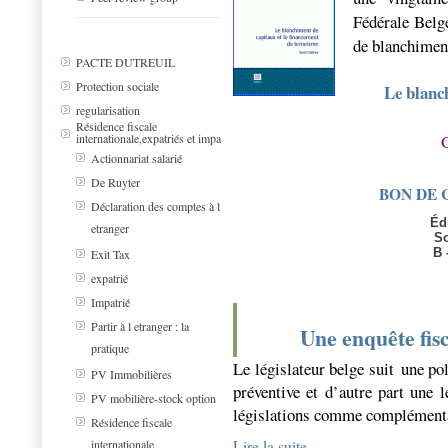
Fédérale Belg
de blanchiment
PACTE DUTREUIL
Protection sociale
Le blanc
regularisation
Résidence fiscale
internationale,expatriés et impa
Actionnariat salarié
De Ruyter
BON DE 
Déclaration des comptes à l
Éd
etranger
So
B 
Exit Tax
expatrié
Impatrié
Partir à l etranger : la
Une enquête fisc
pratique
Le législateur belge suit une pol
PV Immobilières
préventive et d’autre part une l
PV mobilière-stock option
législations comme complément
Résidence fiscale
Lire la suite
internationale