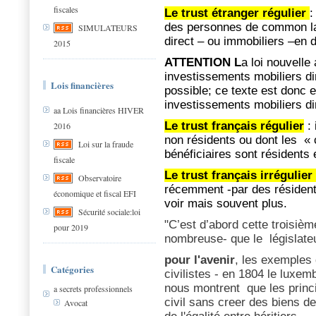
fiscales
Le trust étranger régulier
:
des personnes de common la
SIMULATEURS
direct – ou immobiliers –en 
2015
ATTENTION L
a loi nouvelle 
investissements mobiliers di
Lois financières
possible; ce texte est donc en
investissements mobiliers d
aa Lois financières HIVER
Le trust français régulier
:
2016
non résidents ou dont les « c
Loi sur la fraude
bénéficiaires sont résidents
fiscale
Le trust français irrégulier
Observatoire
récemment -par des résidents
économique et fiscal EFI
voir mais souvent plus.
Sécurité sociale:loi
"C’est d’abord cette troisièm
pour 2019
nombreuse- que le législateu
pour l'avenir
, les exemples
Catégories
civilistes - en 1804 le luxem
nous montrent que les princi
a secrets professionnels
civil sans creer des biens d
Avocat