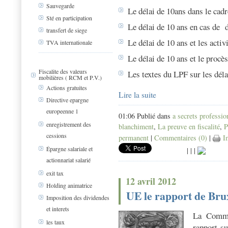
Sauvegarde
Le délai de 10ans dans le cadr
Sté en participation
Le délai de 10 ans en cas de
transfert de siege
Le délai de 10 ans et les activ
TVA internationale
Le délai de 10 ans et le procès
Fiscalite des valeurs
Les textes du LPF sur les déla
mobilières ( RCM et P.V.)
Actions gratuites
Lire la suite
Directive epargne
europeenne 1
01:06 Publié dans
a secrets professio
enregistrement des
blanchiment
,
La preuve en fiscalité
,
P
cessions
permanent
|
Commentaires (0)
|
Im
Épargne salariale et
|
|
|
actionnariat salarié
exit tax
12 avril 2012
Holding animatrice
UE le rapport de Brux
Imposition des dividendes
et interets
La Commi
les taux
rapport su