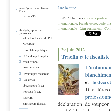
Lire la suite
aaa)Régularisation fiscale
France
des sociétés
05:45 Publié dans
a secrets professio
internationale
,
Fraude escroquerie bl
internationale
|
Lien permanent
|
Comm
abudgets,rapports et
prévisions
|
aaLes lois fiscales du Pdt
MACRON
29 juin 2012
consultation publique
Tracfin et le fiscaliste
Crédit d'impot emploi
credit d'impot
L’ordonnanc
investissement
blanchimen
Crédit impot recherche
Les niches
le décret
et
observatoire fiscal
16 critères 
Politique fiscale
professionne
Rapports
déclaration de soupçon 
Simulateurs fiscaux
modifié la philosophie d