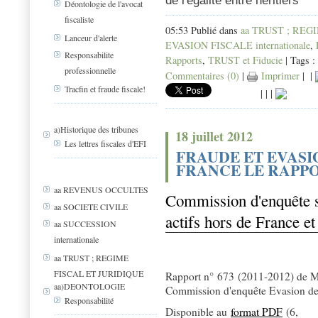
de l'égalité entre héritiers
Déontologie de l'avocat
fiscaliste
05:53 Publié dans
aa TRUST ; REG
Lanceur d'alerte
EVASION FISCALE internationale
,
Responsabilite
Rapports
,
TRUST et Fiducie
| Tags :
professionnelle
Commentaires (0)
|
Imprimer
|
|
Tracfin et fraude fiscale!
|
|
|
a)Historique des tribunes
18 juillet 2012
Les lettres fiscales d'EFI
FRAUDE ET EVASI
FRANCE LE RAPPO
aa REVENUS OCCULTES
Commission d'enquête su
aa SOCIETE CIVILE
actifs hors de France et
aa SUCCESSION
internationale
aa TRUST ; REGIME
FISCAL ET JURIDIQUE
Rapport n° 673 (2011-2012) de 
aa)DEONTOLOGIE
Commission d'enquête Evasion des 
Responsabilité
Disponible au
format PDF
(6,