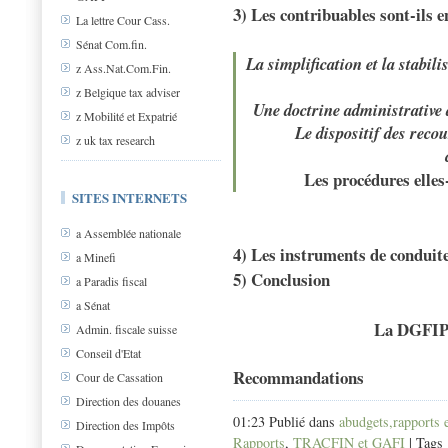
3) Les contribuables sont-ils e
La lettre Cour Cass.
Sénat Com.fin.
La simplification et la stabil
z Ass.Nat.Com.Fin.
z Belgique tax adviser
Une doctrine administrative d
z Mobilité et Expatrié
Le dispositif des reco
z uk tax research
Les procédures elle
SITES INTERNETS
a Assemblée nationale
4) Les instruments de conduite 
a Minefi
5) Conclusion
a Paradis fiscal
a Sénat
La DGFIP 
Admin. fiscale suisse
Conseil d'Etat
Recommandations
Cour de Cassation
Direction des douanes
01:23 Publié dans
abudgets,rapports 
Direction des Impôts
Rapports
,
TRACFIN et GAFI
| Tags