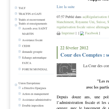
Lire la suite
TALY
TRACFIN et GAFI
07:57 Publié dans
aa)Régularisation f
Traités et recouvrement
blanchiment
,
Royaume Uni
,
Suisse
,
Traités et renseignements
regularisation fiscale suisse allemag
Accords avec SAINT
Imprimer
|
|
Facebook
|
MARTIN
Assistance fiscale
CEDH
22 février 2012
demande groupée
Cour des Comptes : s
Echange automatique
FATCA
La Cour des com
FORUM MONDIAL
"Les re
Union Européenne
avec les parti
a Directive Epargnea
Action en manquement
Depuis douze ans, une polit
Assistance administrative
l’administration fiscale et les
Double imposition
oeuvre, avec le lancement de 