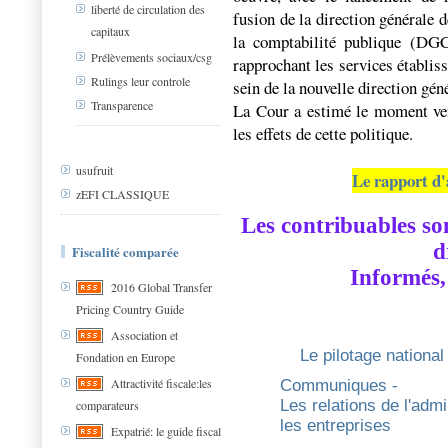
liberté de circulation des
fusion de la direction générale 
capitaux
la comptabilité publique (DG
Prélèvements sociaux/csg
rapprochant les services établis
Rulings leur controle
sein de la nouvelle direction gé
Transparence
La Cour a estimé le moment venu
les effets de cette politique.
usufruit
Le rapport d'
zEFI CLASSIQUE
Les contribuables son
d
Fiscalité comparée
Informés,
2016 Global Transfer
Pricing Country Guide
Association et
Le pilotage national
Fondation en Europe
Attractivité fiscale:les
Communiques -
Les relations de l'admi
comparateurs
les entreprises
Expatrié: le guide fiscal