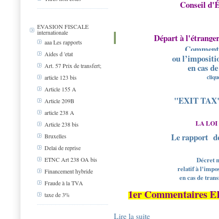
Conseil d'É
EVASION FISCALE
internationale
Départ à l'étranger 
aaa Les rapports
Commentai
Aides d 'etat
ou l’impositi
en cas de
Art. 57 Prix de transfert;
cliqu
article 123 bis
Article 155 A
"EXIT TAX"l
Article 209B
article 238 A
LA LOI 
Article 238 bis
Le rapport d
Bruxelles
Delai de reprise
Décret n
ETNC Art 238 OA bis
relatif à l'impo
Financement hybride
en cas de tran
Fraude à la TVA
1er Commentaires E
taxe de 3%
Lire la suite