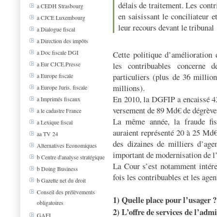
délais de traitement. Les cont
a CEDH Strasbourg
en saisissant le conciliateur 
a CJCE Luxembourg
leur recours devant le tribunal
a Dialogue fiscal
a Direction des impôts
a Doc fiscale DGI
Cette politique d’amélioration d
les contribuables concerne d
a Eur CJCE.Presse
particuliers (plus de 36 million
a Europe fiscale
millions).
a Europe Juris. fiscale
En 2010, la DGFIP a encaissé 43
a Imprimés fiscaux
versement de 89 Md€ de dégrèv
a le cadastre France
La même année, la fraude fisca
a Lexique fiscal
auraient représenté 20 à 25 Md€.
aa TV 24
des dizaines de milliers d’age
Alternatives Economiques
important de modernisation de l’
b Centre d'analyse stratégique
La Cour s’est notamment intéres
b Doing Business
fois les contribuables et les agen
b Gazette net du droit
Conseil des prélèvements
1) Quelle place pour l’usager ?
obligatoires
2) L’offre de services de l’admi
GAFI