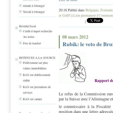
retraite à l'etranger
20:18 Publié dans
Belgique
,
Formati
Travail à l'etranger
et GAFI
|
Lien permanent
|
Commenta
|
Résultat fiscal
Crédit d impot recherche
08 mars 2012
:les textes
Rubik: le veto de Bru
Prix de tranfert
RETENUES A LA SOURCE
Prélévement sur plus
values immobilières
RAS sur établissement
Rapport de
stable
RAS sur prestations de
services
Le refus de la Commission euro
par la Suisse avec l’Allemagne et
RAS sur salaire
le commissaire à la Fiscalité
position dans u
ne
lettre
adressé