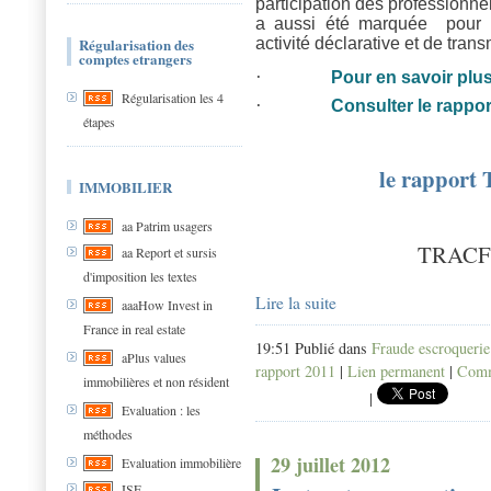
participation des professionne
a aussi été marquée pour T
Régularisation des
activité déclarative et de tran
comptes etrangers
·
Pour en savoir plu
Régularisation les 4
·
Consulter le rapport
étapes
le rapport T
IMMOBILIER
aa Patrim usagers
TRACFIN
aa Report et sursis
d'imposition les textes
Lire la suite
aaaHow Invest in
France in real estate
19:51 Publié dans
Fraude escroquerie
aPlus values
rapport 2011
|
Lien permanent
|
Comm
immobilières et non résident
|
Evaluation : les
méthodes
29 juillet 2012
Evaluation immobilière
ISF