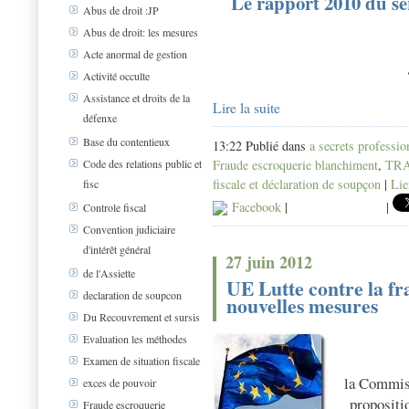
Le rapport 2010 du se
Abus de droit :JP
Abus de droit: les mesures
Acte anormal de gestion
Activité occulte
Assistance et droits de la
Lire la suite
défenxe
Base du contentieux
13:22 Publié dans
a secrets professio
Fraude escroquerie blanchiment
,
TRA
Code des relations public et
fiscale et déclaration de soupçon
|
Lie
fisc
Facebook
|
|
Controle fiscal
Convention judiciaire
d'intérêt général
27 juin 2012
de l'Assiette
UE Lutte contre la fra
declaration de soupcon
nouvelles mesures
Du Recouvrement et sursis
Evaluation les méthodes
Examen de situation fiscale
la Commiss
exces de pouvoir
propositio
Fraude escroquerie