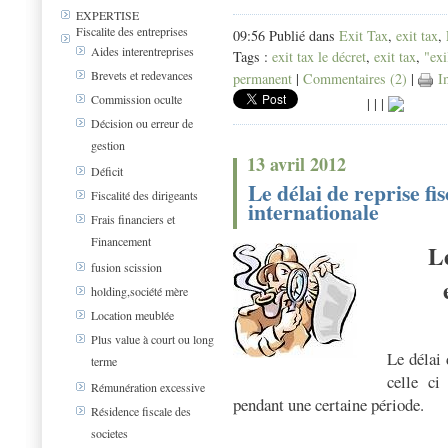
EXPERTISE
Fiscalite des entreprises
09:56 Publié dans
Exit Tax
,
exit tax
,
Aides interentreprises
Tags :
exit tax le décret
,
exit tax
,
"exi
Brevets et redevances
permanent
|
Commentaires (2)
|
Im
Commission oculte
|
|
|
Décision ou erreur de
gestion
13 avril 2012
Déficit
Le délai de reprise fis
Fiscalité des dirigeants
internationale
Frais financiers et
Financement
Le
fusion scission
holding,société mère
Location meublée
Plus value à court ou long
Le délai 
terme
celle ci
Rémunération excessive
pendant une certaine période.
Résidence fiscale des
societes