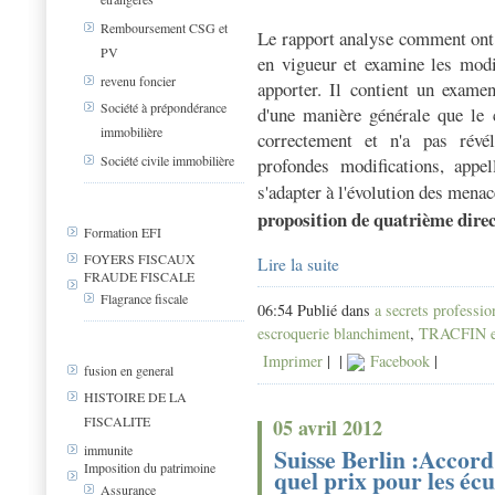
Remboursement CSG et
Le rapport analyse comment ont 
PV
en vigueur et examine les modif
revenu foncier
apporter. Il contient un examen
Société à prépondérance
d'une manière générale que le 
immobilière
correctement et n'a pas révé
Société civile immobilière
profondes modifications, appe
s'adapter à l'évolution des mena
proposition de quatrième direc
Formation EFI
FOYERS FISCAUX
Lire la suite
FRAUDE FISCALE
Flagrance fiscale
06:54 Publié dans
a secrets professio
escroquerie blanchiment
,
TRACFIN e
Imprimer
|
|
Facebook
|
fusion en general
HISTOIRE DE LA
FISCALITE
05 avril 2012
immunite
Suisse Berlin :Accord 
Imposition du patrimoine
quel prix pour les écu
Assurance