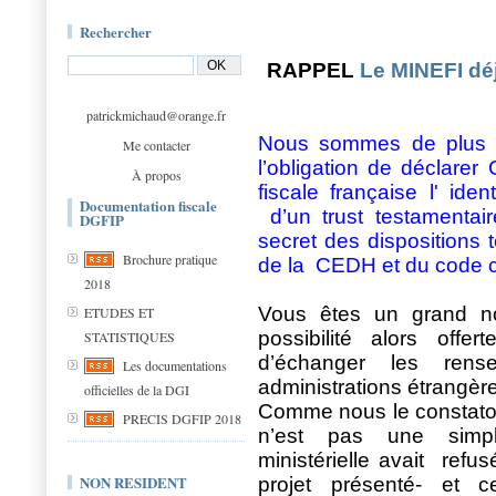
Rechercher
RAPPEL
Le MINEFI dé
patrickmichaud@orange.fr
Nous sommes de plus 
Me contacter
l’obligation de déclare
À propos
fiscale française l' ide
Documentation fiscale
d’un trust testamentai
DGFIP
secret des dispositions
Brochure pratique
de la
CEDH et du code ci
2018
Vous êtes un grand no
ETUDES ET
possibilité alors offe
STATISTIQUES
d’échanger les rens
Les documentations
administrations étrangè
officielles de la DGI
Comme nous le constatons
PRECIS DGFIP 2018
n’est pas une simple
ministérielle avait refu
NON RESIDENT
projet présenté- et 