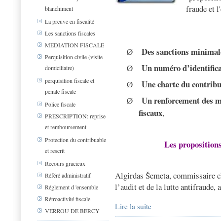
fraude et l
blanchiment
La preuve en fiscalité
Les sanctions fiscales
MEDIATION FISCALE
Des sanctions minimales
Ø
Perquisition civile (visite
Un numéro d’identificat
Ø
domiciliaire)
perquisition fiscale et
Une charte du contribu
Ø
penale fiscale
Un renforcement des m
Ø
Police fiscale
fiscaux
,
PRESCRIPTION: reprise
et remboursement
Protection du contribuable
Les proposition
et rescrit
Recours gracieux
Algirdas Šemeta, commissaire cha
Référé administratif
l’audit et de la lutte antifraude, 
Réglement d 'ensemble
Rétroactivité fiscale
Lire la suite
VERROU DE BERCY