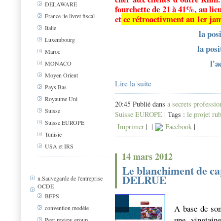
DELAWARE
fourchette de 21 à 41%, au lie
France :le livret fiscal
et
ce rétroactivment au 1er jan
Italie
la pos
Luxembourg
la pos
Maroc
l'a
MONACO
Moyen Orient
Lire la suite
Pays Bas
Royaume Uni
20:45 Publié dans
a secrets professio
Suisse
Suisse EUROPE
| Tags :
le projet ru
Suisse EUROPE
Imprimer
|
|
Facebook
|
Tunisie
USA et IRS
14 mars 2012
Le blanchiment de ca
DELRUE
n.Sauvegarde de l'entreprise
OCDE
BEPS
A base de son
convention modèle
une vingtain
Peer review group