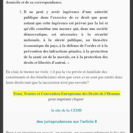
domicile et de sa correspondance.
Il ne peut y avoir ingérence d'une autorité
publique dans l'exercice de ce droit que pour
autant que cette ingérence est prévue par la loi et
qu'elle constitue une mesure qui, dans une société
démocratique, est nécessaire à la sécurité
nationale, à la sûreté publique, au bien-être
économique du pays, à la défense de l'ordre et à la
prévention des infractions pénales, à la protection
de la santé ou de la morale, ou à la protection des
droits et libertés d'autrui.
»
En clair, le trustee ne viole
t il pas la vie privée et familiale des
constituants et des bénéficiaires alors que ceux-ci ne sont pas entrés dans
leurs droits tant que la succession n'est pas ouverte?
Trust, Trustee et Convention Européenne des Droits de l’Homme
pour imprimer cliquer
le site de la CEDH
des jurisprudences sur l'article 8
Peux t on imaginer un avocat , un notaire , un assureur informant le fisc des