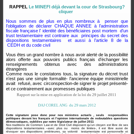
RAPPEL
Le MINEFI déjà devant la cour de Strasbourg?
cliquer
Nous sommes de plus en plus nombreux à
penser que
l’obligation de déclarer CHAQUE ANNEE à l’administration
fiscale française l' identité des bénéficiaires post mortem
d’un
trust testamentaire est contraire aux
principes du secret des
dispositions testamentaires
et aussi à l’article 8 de la
CEDH et du code civil
Vous êtes un grand nombre à nous avoir alerté de la possibilité
alors offerte aux pouvoirs publics français d’échanger les
renseignements obtenus avec des administrations
étrangères
Comme nous le constatons tous, la signature du décret trust
n’est pas une simple formalité- l’ancienne équipe ministérielle
avait refusé, avec circonspection-de signer le projet présenté-
et ce contrairement aux promesses publiques
Rapport sur la mise en application de la loi du 29 juillet 2011
DAJ COREL ANG
du 29 mars 2012
Cette signature pose donc pour nos ministres actuels , seuls
responsables
politiques devant les français et l’opinion internationale de redoutables questions
démocratiques, oubliées par notre législateur de juillet 2011
Nos traditions de Common Law et de Droit Civil disposent qu’un citoyen est libre de ses
dispositions testamentaires –avec plus ou moins de limites-, il est libre aussi de
révoquer ses dispositions antérieures, sa volonté testamentaire est personnelle et