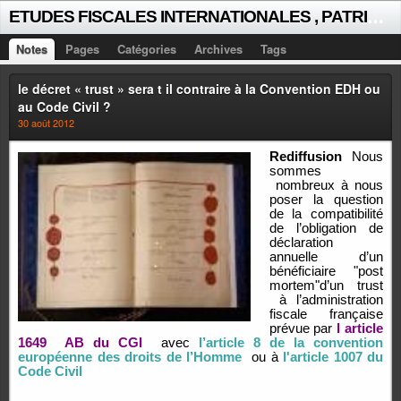
E
TUDES FISCALES INTERNATIONALES , PATRICK MICHAUD
Notes
Pages
Catégories
Archives
Tags
le décret « trust » sera t il contraire à la Convention EDH ou
au Code Civil ?
30 août 2012
Rediffusion
N
ous
sommes
nombreux à nous
poser la question
de la compatibilité
de l’obligation de
déclaration
annuelle d’un
bénéficiaire "post
mortem"d’un trust
à l’administration
fiscale française
prévue par
l article
1649
AB du CGI
avec
l’article 8 de la convention
européenne des droits de l’Homme
ou à
l'article 1007 du
Code Civil