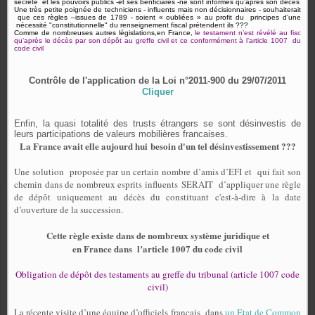
secrete
et les pouvoirs publics -et ses bénficiares -ne sont informés qu’après son décès
Une très petite poignée de techniciens - influents mais non décisionnaires - souhaiterait
que ces règles –issues de 1789 - soient « oubliées » au profit du principes d'une
nécessité "constitutionnelle" du renseignement fiscal prétendent ils ???
Comme de nombreuses autres législations,en France,
le testament n’est révélé au fisc
qu’après le décès par son dépôt au greffe civil et ce conformément à l’article 1007
du
code civil
Contrôle de l'application de la
Loi n°2011-900 du 29/07/2011
Cliquer
Enfin, la quasi totalité des trusts étrangers se sont désinvestis de
leurs participations de valeurs mobilières francaises.
La France avait elle aujourd hui besoin d'un tel désinvestissement ???
Une solution
proposée par un certain nombre d’amis d’EFI et
qui fait son
chemin dans de nombreux esprits influents SERAIT d’appliquer une règle
de dépôt uniquement au décès du constituant c'est-à-dire à la date
d’ouverture de la succession.
Cette règle existe dans de nombreux système juridique et
en France
dans l’article 1007 du code civil
Obligation de dépôt des testaments au greffe du tribunal (article 1007 code
civil)
La récente visite d’une équipe d’officiels français
dans
un Etat de Common