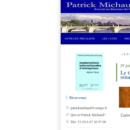
OUTILS DU FISCALISTE
LES + LUES
FIS
« LA 
29 ju
Le t
séna
Bienvenue
patrickmichaud@orange.fr
Qui est Patrick Michaud?
Commis
Tél+ 33 (0) 6 07 26 97 08