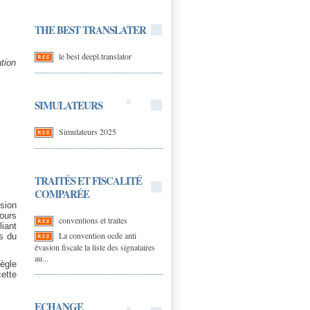
THE BEST TRANSLATER
le best deepl.translator
ation
SIMULATEURS
Simulateurs 2025
TRAITÉS ET FISCALITÉ
COMPARÉE
sion
ours
conventions et traites
iant
La convention ocde anti
es du
évasion fiscale la liste des signataires
au...
règle
ette
ECHANGE