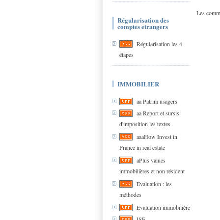
Les comme
Régularisation des
comptes etrangers
Régularisation les 4
étapes
IMMOBILIER
aa Patrim usagers
aa Report et sursis
d'imposition les textes
aaaHow Invest in
France in real estate
aPlus values
immobilières et non résident
Evaluation : les
méthodes
Evaluation immobilière
ISF