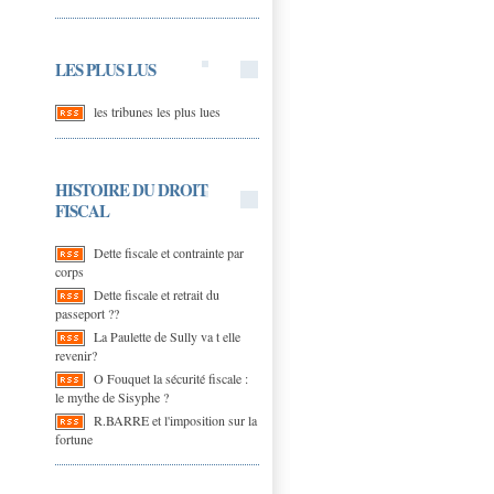
LES PLUS LUS
les tribunes les plus lues
HISTOIRE DU DROIT
FISCAL
Dette fiscale et contrainte par
corps
Dette fiscale et retrait du
passeport ??
La Paulette de Sully va t elle
revenir?
O Fouquet la sécurité fiscale :
le mythe de Sisyphe ?
R.BARRE et l'imposition sur la
fortune