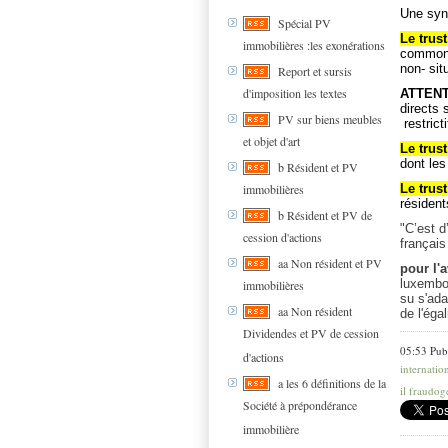
Une synt
Spécial PV
Le trus
immobilières :les exonérations
common l
non- sit
Report et sursis
d'imposition les textes
ATTENT
directs 
PV sur biens meubles
restrict
et objet d'art
Le trust
dont les
b Résident et PV
Le trust
immobilières
résident
b Résident et PV de
"C’est d
cession d'actions
français
aa Non résident et PV
pour l'a
luxembou
immobilières
su s'ada
aa Non résident
de l'égal
Dividendes et PV de cession
05:53 Pub
d'actions
internatio
a les 6 définitions de la
il fraudog
Société à prépondérance
immobilière