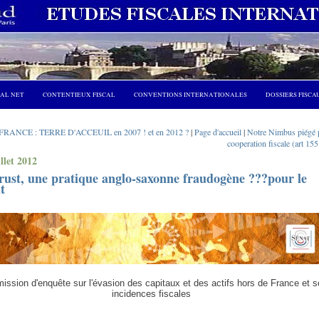
CAL NET
CONTENTIEUX FISCAL
CONVENTIONS INTERNATIONALES
DOSSIERS FISCA
FRANCE : TERRE D'ACCEUIL en 2007 ! et en 2012 ?
|
Page d'accueil
|
Notre Nimbus piégé p
cooperation fiscale (art 15
illet 2012
rust, une pratique anglo-saxonne fraudogène ???pour le
t
sion d'enquête sur l'évasion des capitaux et des actifs hors de France et 
incidences fiscales