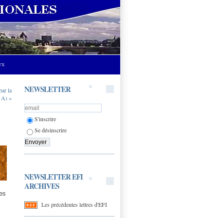
UX
NEWSLETTER
ar la
5 A) »
S'inscrire
Se désinscrire
NEWSLETTER EFI
ARCHIVES
ses
Les précédentes lettres d'EFI