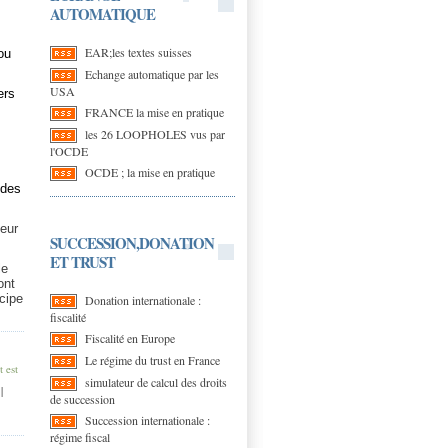
AUTOMATIQUE
EAR;les textes suisses
ou
Echange automatique par les
USA
ers
FRANCE la mise en pratique
les 26 LOOPHOLES vus par
l'OCDE
OCDE ; la mise en pratique
 des
teur
SUCCESSION,DONATION
ET TRUST
le
ont
cipe
Donation internationale :
fiscalité
Fiscalité en Europe
Le régime du trust en France
t est
simulateur de calcul des droits
|
de succession
Succession internationale :
régime fiscal