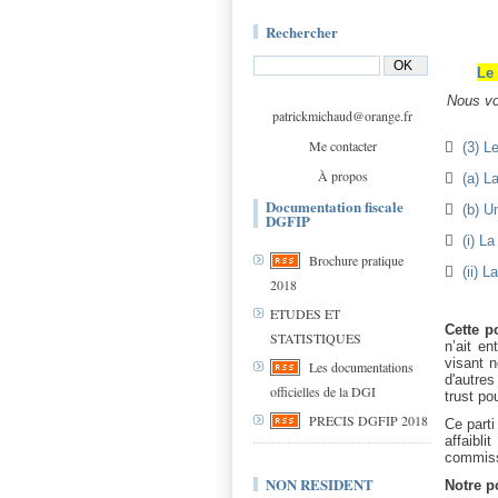
Rechercher
Le 
Nous vou
patrickmichaud@orange.fr
Me contacter

(3) L
À propos

(a) L
Documentation fiscale

(b) U
DGFIP

(i) L
Brochure pratique

(ii) 
2018
ETUDES ET
Cette p
STATISTIQUES
n’ait e
visant 
Les documentations
d'autres
officielles de la DGI
trust po
PRECIS DGFIP 2018
Ce parti
affaibl
commissi
NON RESIDENT
Notre p