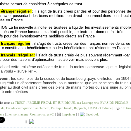
hèse permet de considérer 3 catégories de trust
t étranger régulier
: il s’agit de trusts créés par des et pour des personnes de
aw et possédant des biens mobiliers –en direct – ou immobiliers –en direct 
ués en France
ION L
a loi nouvelle a incité les trustees à liquider les investissements mobili
situés en France lorsque cela était possible; ce texte est donc en fait très
ifs pour des investissements mobiliers directs en France
 français régulier
: il s’agit de trusts créés par des français non résidents ou
 « constituants bénéficiaires » ou les bénéficiaires sont résidents en France.
 français irrégulier
:
il s’agit de trusts créés -le plus souvent récemment -par
s pour des raisons d’optimisation fiscale voir mais souvent plus.
’abord cette troisième catégorie de trust –la moins nombreuse- que le législa
 a voulu « surveiller ».
venir
, les exemples de la suisse et du luxembourg ,pays civilistes - en 1804 
rg était un département francais- nous montrent que les principes du trust 
pter au droit civil sans creer des biens de mains mortes ou sans nuire au prin
ité entre héritiers
lié dans
aa TRUST ; REGIME FISCAL ET JURIDIQUE
,
aaa Les rapports
,
EVASION FISCALE
nale
,
Fraude escroquerie blanchiment
,
Politique fiscale
,
Rapports
,
TRUST et Fiducie
| Tags :
le trus
ene
|
Lien permanent
|
Commentaires (0)
|
Imprimer
|
|
Facebook
|
|
|
|