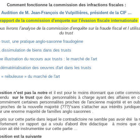
Comment fonctionne la commission des infractions fiscales :
Audition de M. Jean-François de Vulpillières, président de la CIF ...
rapport de la commission d'enquete sur l'évasion fiscale internationale
s livrons l’analyse de la commission d’enquête sur la fraude fiscal et l utilis
du trust
e trust, une pratique anglo-saxonne fraudogène
a dissimulation de biens dans des trusts
ne illustration du recours aux trusts : le marché de l'art
a dématérialisation des oeuvres d'art dans les trusts
La « nébuleuse » du marché de l'art
osition n’est pas la notre
et il est pour le moins étonnant que cette commis
ntendu
sur le trust
que des personnalités à charge ayant des affaires en c
nommément certaines personnalites proches de l'ancienne majorité et en oubl
 proches de la nouvelle majorité (???)°sans s'attacher aux intérêts juridiqu
ur une enorme majorité de familles anglo saxonnes .
 pris sur cette partie dans lequel le contradictoire ne semble pas avoir été la 
it fortement ce rapport qui a voulu d'abord être didactique à moins que c
on ait été instrumentée sur cette partie ...
osition est la suivante