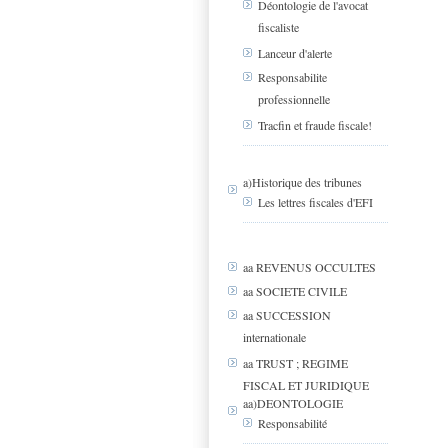
Déontologie de l'avocat
fiscaliste
Lanceur d'alerte
Responsabilite
professionnelle
Tracfin et fraude fiscale!
a)Historique des tribunes
Les lettres fiscales d'EFI
aa REVENUS OCCULTES
aa SOCIETE CIVILE
aa SUCCESSION
internationale
aa TRUST ; REGIME
FISCAL ET JURIDIQUE
aa)DEONTOLOGIE
Responsabilité