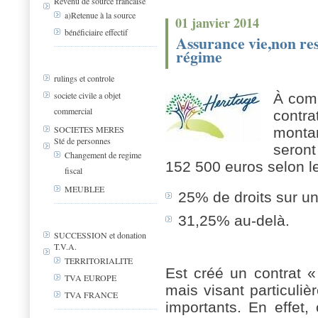
Revenu de source francaise
a)Retenue à la source
01 janvier 2014
bénéficiaire effectif
Assurance vie,non res
régime
rulings et controle
societe civile a objet
À comp
commercial
contr
SOCIETES MERES
monta
Sté de personnes
seron
Changement de regime
152 500 euros selon l
fiscal
MEUBLEE
25% de droits sur u
31,25% au-delà.
SUCCESSION et donation
T.V.A.
TERRITORIALITE
Est créé un contrat «
TVA EUROPE
mais visant particuli
TVA FRANCE
importants. En effet,