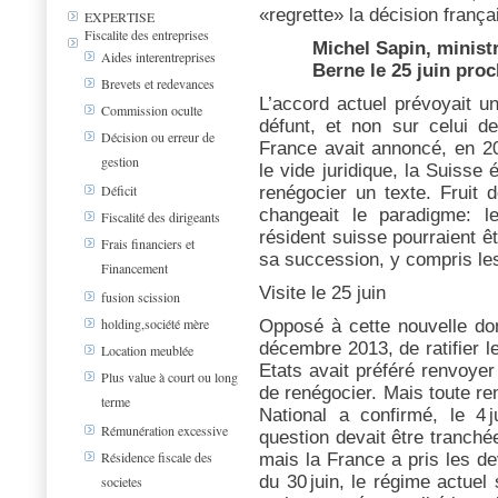
«regrette» la décision frança
EXPERTISE
Fiscalite des entreprises
Michel Sapin, ministr
Aides interentreprises
Berne le 25 juin proc
Brevets et redevances
L’accord actuel prévoyait u
Commission oculte
défunt, et non sur celui de
Décision ou erreur de
France avait annoncé, en 20
gestion
le vide juridique, la Suisse
Déficit
renégocier un texte. Fruit 
changeait le paradigme: le
Fiscalité des dirigeants
résident suisse pourraient ê
Frais financiers et
sa succession, y compris le
Financement
Visite le 25 juin
fusion scission
holding,société mère
Opposé à cette nouvelle don
décembre 2013, de ratifier l
Location meublée
Etats avait préféré renvoyer
Plus value à court ou long
de renégocier. Mais toute re
terme
National a confirmé, le 4 
Rémunération excessive
question devait être tranché
Résidence fiscale des
mais la France a pris les dev
du 30 juin, le régime actuel
societes