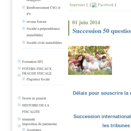
Imprimer
|
|
Facebook
|
Remboursement CSG et
PV
01 juin 2014
revenu foncier
Succession 50 questio
Société à prépondérance
immobilière
Société civile immobilière
Formation EFI
FOYERS FISCAUX
FRAUDE FISCALE
Flagrance fiscale
Délais pour souscrire la
fusion en general
HISTOIRE DE LA
FISCALITE
Succession internationa
immunite
Imposition du patrimoine
les tribunes
Assurance