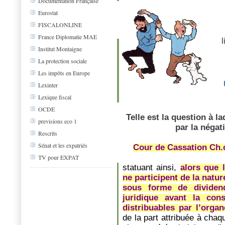
Documentation Française
Eurostat
FISCALONLINE
France Diplomatie MAE
l
Institut Montaigne
La protection sociale
Les impôts en Europe
Lexinter
Lexique fiscal
OCDE
Telle est la question à l
previsions eco 1
par la négat
Rescrits
Sénat et les expatriés
Cour de Cassation Ch
TV pour EXPAT
statuant ainsi,
alors que 
ne participent de la natur
sous forme de dividend
juridique avant la con
distribuables par l’orga
de la part attribuée à cha