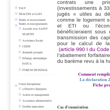
contrats une pri
(investissements à 3
TALY
jugés « utiles au d
TRACFIN et GAFI
comme le logement so
Traités et recouvrement
Traités et renseignements
et ETI ou l’écono
Accords avec SAINT
bénéficieraient sous 
MARTIN
transmission des cap
Assistance fiscale
pour le calcul de l
CEDH
(
article 990 I du Cod
demande groupée
l’abattement forfaitair
Echange automatique
du barème revu à la h
FATCA
FORUM MONDIAL
Comment remplir 
La déclaration 2
Union Européenne
Fiche pra
a Directive Epargnea
Action en manquement
Assistance administrative
Cas d'exonération
Double imposition