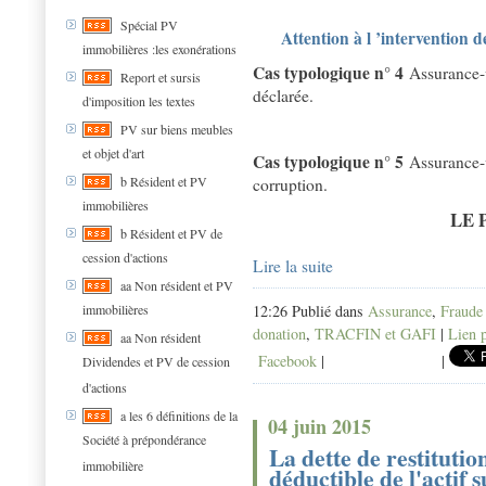
Spécial PV
Attention à l ’intervention
immobilières :les exonérations
Cas typologique n° 4
Assurance-v
Report et sursis
déclarée.
d'imposition les textes
PV sur biens meubles
et objet d'art
Cas typologique n° 5
Assurance-v
b Résident et PV
corruption.
immobilières
LE P
b Résident et PV de
cession d'actions
Lire la suite
aa Non résident et PV
immobilières
12:26 Publié dans
Assurance
,
Fraude
donation
,
TRACFIN et GAFI
|
Lien 
aa Non résident
Facebook
|
|
Dividendes et PV de cession
d'actions
a les 6 définitions de la
04 juin 2015
Société à prépondérance
La dette de restitutio
immobilière
déductible de l'actif 