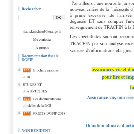
Par ailleurs , une nouvelle juris
Rechercher
nouveau critère de la "
nécessité d
à prime excessive
,de l'arrivée
déguisée ET sans compter l'in
renseignement de TRACFIN
à la
patrickmichaud@orange.fr
Les spécialistes sauront reconna
Me contacter
TRACFIN par son analyse except
À propos
sources d'informations élargies..
Documentation fiscale
DGFIP
assurances vie et do
Brochure pratique
pour lire et im
2018
ETUDES ET
l
STATISTIQUES
Assurance vie, non rési
Les documentations
officielles de la DGI
PRECIS DGFIP 2018
Donation abusive d'acti
NON RESIDENT