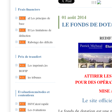
|
|
|
Frais financiers
01 août 2014
aI Les principes de
LE FONDS DE DOT
base
II Les limitations de
déduction
REDIF
Rabotage des déficits
Prix de transfert
Les imprimés,les
BOFIP
ATTIRER LES
les tribunes
POUR DES OPÉRA
MISE 
Evaluation:métodes et
contentieux
Le site offici
ISF/Calcul rapide
Les évaluations
Le fonds de dotation est une 