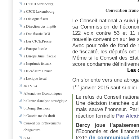
a CEDH Strasbourg
Convention franco
a CJCE Luxembourg
a Dialogue fiscal
Le Conseil national a suivi
a Direction des impôts
sa Commission de l’économ
122 voix contre 53 et 11 a
a Doc fiscale DGI
nouvelle convention sur les
a Eur CJCE.Presse
Avec pour toile de fond de 
a Europe fiscale
de fiscalité, les députés ont
a Europe Juris. fiscale
Même si le Conseil des Etats
a Imprimés fiscaux
score condamne définitiveme
Les 
a le cadastre France
a Lexique fiscal
On s’oriente vers une abrogat
er
aa TV 24
1
janvier 2015 sauf si d’ici 
Alternatives Economiques
Le refus du Conseil nation
b Centre d'analyse stratégique
Une décision tranchée qui
b Doing Business
mais sauve l’honneur. Pari
réaction formelle
Par Alexi
b Gazette net du droit
Conseil des prélèvements
Bercy joue l’apaisemen
obligatoires
l’Economie et des finances
texte
(le communiqué offi
GAFI