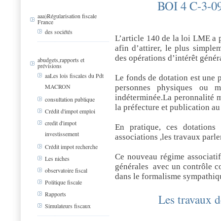
BOI 4 C-3-09
aaa)Régularisation fiscale
France
des sociétés
L’article 140 de la loi LME a 
afin d’attirer, le plus simpl
des opérations d’intérêt généra
abudgets,rapports et
prévisions
aaLes lois fiscales du Pdt
Le fonds de dotation est une 
MACRON
personnes physiques ou m
indéterminée.La peronnalité m
consultation publique
la préfecture et publication au 
Crédit d'impot emploi
credit d'impot
En pratique, ces dotations
investissement
associations ,les travaux parle
Crédit impot recherche
Ce nouveau régime associatif
Les niches
générales
avec un contrôle co
observatoire fiscal
dans le formalisme sympathiq
Politique fiscale
Rapports
Les travaux d
Simulateurs fiscaux