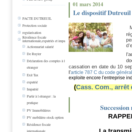
01 mars 2014
Le dispositif Dutreui
PACTE DUTREUIL
Protection sociale
M
regularisation
ré
Résidence fiscale
pe
internationale,expatriés et impa
d’
Actionnariat salarié
l'
De Ruyter
do
Déclaration des comptes à l
cassation en date du 10 se
etranger
l'
article 787 C du code généra
Exit Tax
exploite encore l'entreprise 
expatrié
(
Cass. Com., arrêt
Impatrié
Partir à l etranger : la
pratique
Succession 
PV Immobilières
RAPPE
PV mobilière-stock option
Résidence fiscale
La transmi
internationale