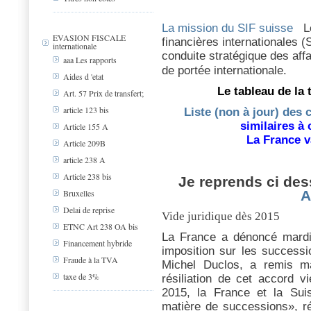
La mission du SIF suisse
Le
EVASION FISCALE
financières internationales (
internationale
conduite stratégique des affa
aaa Les rapports
de portée internationale.
Aides d 'etat
Le tableau de la t
Art. 57 Prix de transfert;
article 123 bis
Liste (non à jour) des
similaires à 
Article 155 A
La France v
Article 209B
article 238 A
Article 238 bis
Je reprends ci des
A
Bruxelles
Delai de reprise
Vide juridique dès 2015
ETNC Art 238 OA bis
La France a dénoncé mardi
Financement hybride
imposition sur les success
Fraude à la TVA
Michel Duclos, a remis m
taxe de 3%
résiliation de cet accord v
2015, la France et la Suis
matière de successions», r