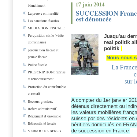
17 juin 2014
blanchiment
SUCCESSION France S
La preuve en fiscalité
est dénoncée
Les sanctions fiscales
MEDIATION FISCALE
Perquisition civile (visite
Jusqu'au der
real politik a
domiciliaire)
politik
perquisition fiscale et
penale fiscale
Nous nous s
Police fiscale
La France
PRESCRIPTION: reprise
c
et remboursement
sur l
Protection du contribuable
et rescrit
A compter du 1er janvier 20
Recours gracieux
détenus directement ou indi
Référé administratif
les valeurs mobilières franç
Réglement d 'ensemble
suisse par des résidents en 
Rétroactivité fiscale
héritiers domiciliés en FRA
de succession en France
VERROU DE BERCY