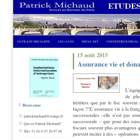
OUTILS DU FISCALISTE
LES + LUES
FISCAL NET
CONTENTIEUX FISCAL
15 août 2015
Assurance vie et dona
L’équip
de plu
héritiers que par le fisc souvent
Bienvenue
façon !!!L’assurance vie à la franç
successorales –elle n’est pas sou
patrickmichaud@orange.fr
successorale – que pour des raiso
Qui est Patrick Michaud?
fiscaux souvent plus avantageux q
Tél+ 33 (0) 6 07 26 97 08
peuvent inciter à des « opérations