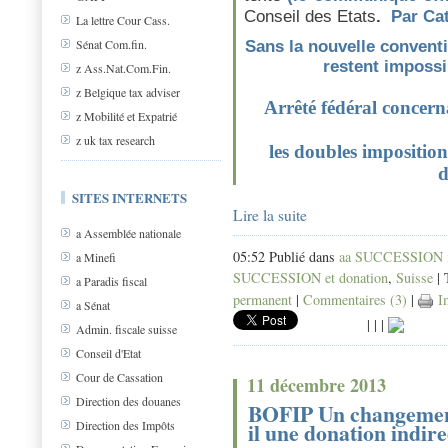
Conseil des Etats
.
Par Ca
La lettre Cour Cass.
Sénat Com.fin.
Sans la nouvelle convent
restent imposs
z Ass.Nat.Com.Fin.
z Belgique tax adviser
Arrêté fédéral concer
z Mobilité et Expatrié
z uk tax research
les doubles imposition
d
SITES INTERNETS
Lire la suite
a Assemblée nationale
05:52 Publié dans
aa SUCCESSION in
a Minefi
SUCCESSION et donation
,
Suisse
| 
a Paradis fiscal
permanent
|
Commentaires (3)
|
Im
a Sénat
|
|
|
Admin. fiscale suisse
Conseil d'Etat
Cour de Cassation
11 décembre 2013
Direction des douanes
BOFIP Un changement 
il une donation indir
Direction des Impôts